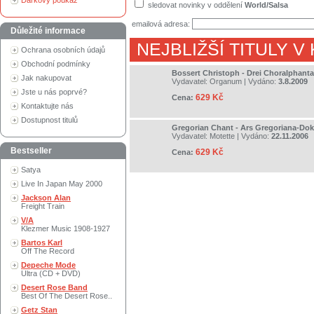
Dárkový poukaz
sledovat novinky v oddělení
World/Salsa
emailová adresa:
Důležité informace
NEJBLIŽŠÍ TITULY V
Ochrana osobních údajů
Obchodní podmínky
Bossert Christoph - Drei Choralphanta
Jak nakupovat
Vydavatel:
Organum
| Vydáno:
3.8.2009
Jste u nás poprvé?
629 Kč
Cena:
Kontaktujte nás
Dostupnost titulů
Gregorian Chant - Ars Gregoriana-Do
Vydavatel:
Motette
| Vydáno:
22.11.2006
Bestseller
629 Kč
Cena:
Satya
Live In Japan May 2000
Jackson Alan
Freight Train
V/A
Klezmer Music 1908-1927
Bartos Karl
Off The Record
Depeche Mode
Ultra (CD + DVD)
Desert Rose Band
Best Of The Desert Rose..
Getz Stan