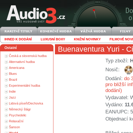
IHNED K DODÁNÍ
LUXUSNÍ BOXY
KNIŽNÍ NOVINKY
FILMOVÉ NOV
Buenaventura Yuri
- C
Ostatní
Česká a slovenská hudba
Typ zboží:
Alternativní hudba
Americana
Nosič:
Blues
Dodání:
do 3
Brazil
pro bližší i
Experimentální hudba
dodání)
Indie
Vydavatel:
W
Jazz
Lidová píseň/Dechovka
Vydáno:
11.
Německý šlágr
EAN/UPC: 5
Psychedelic
Objednací k
Relaxační
Šanson