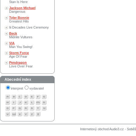
Stan Is Here
Jackson Michael
Dangerous
Tyler Bonnie
Greatest Hits
Iii Decades Live Ceremony
Beck
Midnite Vultures
V/A
Man You Swing!
Storm Force
Age Of Fear
Pendragon
Love Over Fear
Abecední index
interpret
vydavatel
Internetový obchod Audio3.cz - Soběši