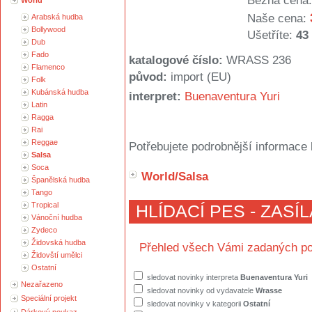
Běžná cena:
World
Naše cena:
Arabská hudba
Bollywood
Ušetříte:
43
Dub
Fado
katalogové číslo:
WRASS 236
Flamenco
původ:
import (EU)
Folk
Kubánská hudba
interpret:
Buenaventura Yuri
Latin
Ragga
Rai
Reggae
Potřebujete podrobnější informace 
Salsa
Soca
World/Salsa
Španělská hudba
Tango
Tropical
HLÍDACÍ PES - ZASÍ
Vánoční hudba
Zydeco
Židovská hudba
Přehled všech Vámi zadaných po
Židovští umělci
Ostatní
sledovat novinky interpreta
Buenaventura Yuri
Nezařazeno
sledovat novinky od vydavatele
Wrasse
Speciální projekt
sledovat novinky v kategorii
Ostatní