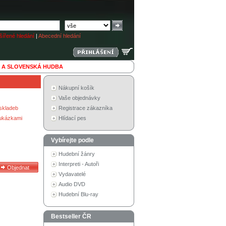
ířené hledání
|
Abecední hledání
 A SLOVENSKÁ HUDBA
Nákupní košík
Vaše objednávky
skladeb
Registrace zákazníka
 ukázkami
Hlídací pes
Vybírejte podle
Hudební žánry
Interpreti - Autoři
Vydavatelé
Audio DVD
Hudební Blu-ray
Bestseller ČR