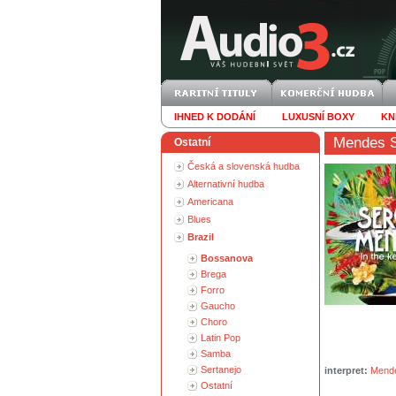
IHNED K DODÁNÍ
LUXUSNÍ BOXY
KN
Mendes S
Ostatní
Česká a slovenská hudba
Alternativní hudba
Americana
Blues
Brazil
Bossanova
Brega
Forro
Gaucho
Choro
Latin Pop
Samba
Sertanejo
interpret:
Mende
Ostatní