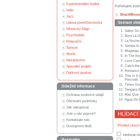
Experimentální hudba
Potřebujete podr
Indie
Brazil/Bos
Jazz
Seznam skl
Lidová píseň/Dechovka
Německý šlágr
1.
Sabor Do 
Psychedelic
2.
Bora Lá (
3.
La Noche 
Relaxační
4.
Samba In 
Šanson
5.
Muganga (
World
6.
In The Ke
Nezařazeno
7.
Love Came
8.
Catch the
Speciální projekt
9.
Romance 
Dárkový poukaz
10.
This Is I
Pascoal)
11.
Times Goe
Důležité informace
12.
Tangara (
13.
Mas Que N
Ochrana osobních údajů
14.
Agua De Be
Obchodní podmínky
Jak nakupovat
HLÍDACÍ
Jste u nás poprvé?
Kontaktujte nás
Přehled všech
Dostupnost titulů
sledovat no
Bestseller