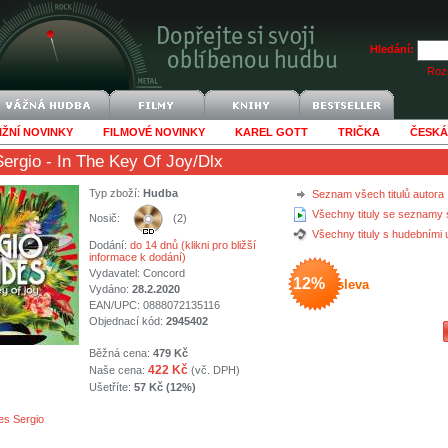
Hledání:
Rozš
IŽNÍ NOVINKY
FILMOVÉ NOVINKY
KAREL GOTT
TRIČKA
ČESKÁ
ergio
- In The Key Of Joy/Dlx
Typ zboží:
Hudba
Seznam všech titulů autora
Všechny tituly se seznamy 
Nosič:
(2)
Všechny tituly s hudebními
Dodání:
do 14 dnů (klikni pro bližší
informace k dodání)
Vydavatel:
Concord
12%
sleva
Vydáno:
28.2.2020
EAN/UPC: 0888072135116
Objednací kód:
2945402
Běžná cena:
479 Kč
422 Kč
Naše cena:
(vč. DPH)
Ušetříte:
57 Kč (12%)
s Sergio