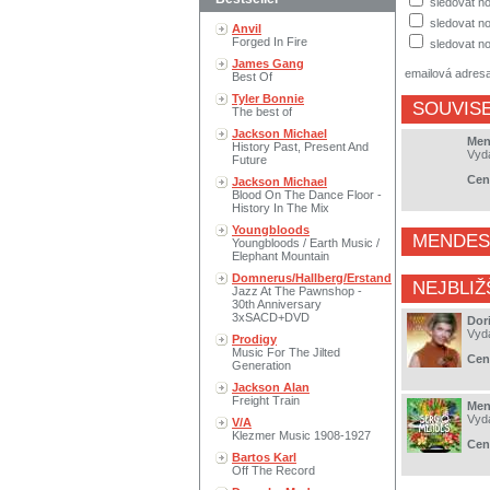
sledovat n
sledovat no
Anvil
Forged In Fire
sledovat no
James Gang
emailová adres
Best Of
Tyler Bonnie
SOUVISE
The best of
Jackson Michael
Men
History Past, Present And
Vyd
Future
Cen
Jackson Michael
Blood On The Dance Floor -
History In The Mix
Youngbloods
MENDES
Youngbloods / Earth Music /
Elephant Mountain
Domnerus/Hallberg/Erstand
NEJBLIŽ
Jazz At The Pawnshop -
30th Anniversary
3xSACD+DVD
Dor
Vyd
Prodigy
Music For The Jilted
Cen
Generation
Jackson Alan
Freight Train
Men
Vyd
V/A
Klezmer Music 1908-1927
Cen
Bartos Karl
Off The Record