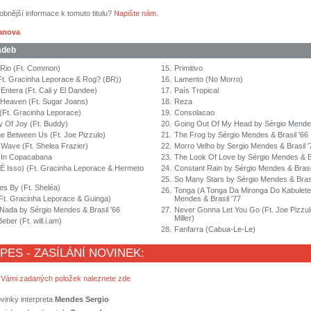
obnější informace k tomuto titulu?
Napište nám
.
sanova
adeb
Rio (Ft. Common)
15.
Primitivo
Ft. Gracinha Leporace & Rog? (BR))
16.
Lamento (No Morro)
Entera (Ft. Cali y El Dandee)
17.
País Tropical
Heaven (Ft. Sugar Joans)
18.
Reza
Ft. Gracinha Leporace)
19.
Consolacao
y Of Joy (Ft. Buddy)
20.
Going Out Of My Head by Sérgio Mendes
 Between Us (Ft. Joe Pizzulo)
21.
The Frog by Sérgio Mendes & Brasil '66
 Wave (Ft. Shelea Frazier)
22.
Morro Velho by Sergio Mendes & Brasil '
In Copacabana
23.
The Look Of Love by Sérgio Mendes & Br
t (É Isso) (Ft. Gracinha Leporace & Hermeto
24.
Constant Rain by Sérgio Mendes & Brasil
25.
So Many Stars by Sérgio Mendes & Brasi
s By (Ft. Sheléa)
26.
Tonga (A Tonga Da Mironga Do Kabulete
Ft. Gracinha Leporace & Guinga)
Mendes & Brasil '77
ada by Sérgio Mendes & Brasil '66
27.
Never Gonna Let You Go (Ft. Joe Pizzu
Miller)
ber (Ft. will.i.am)
28.
Fanfarra (Cabua-Le-Le)
 PES - ZASÍLÁNÍ NOVINEK:
 Vámi zadaných položek naleznete zde
vinky interpreta
Mendes Sergio