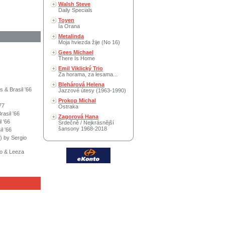
Walsh Steve
Daily Specials
Toyen
Ia Orana
Metalinda
Moja hviezda žije (No 16)
Gees Michael
There Is Home
Emil Viklický Trio
Za horama, za lesama...
Blehárová Helena
 & Brasil '66
Jazzové útesy (1963-1990)
Prokop Michal
77
Ostraka
asil '66
Zagorová Hana
 '66
Srdečně / Nejkrásnější
šansony 1968-2018
l '66
) by Sergio
lo & Leeza