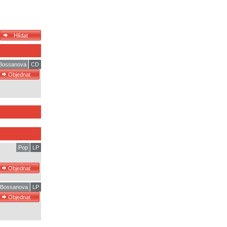
/Bossanova
CD
Pop
LP
l/Bossanova
LP