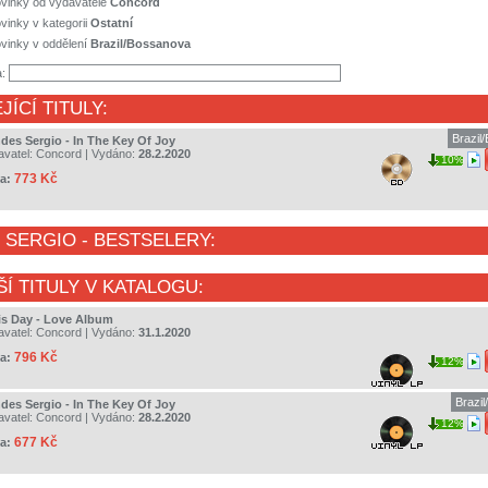
ovinky od vydavatele
Concord
vinky v kategorii
Ostatní
vinky v oddělení
Brazil/Bossanova
a:
JÍCÍ TITULY:
Brazil
des Sergio - In The Key Of Joy
avatel:
Concord
| Vydáno:
28.2.2020
10%
773 Kč
a:
 SERGIO
- BESTSELERY:
ŠÍ TITULY V KATALOGU:
is Day - Love Album
avatel:
Concord
| Vydáno:
31.1.2020
796 Kč
a:
12%
Brazi
des Sergio - In The Key Of Joy
avatel:
Concord
| Vydáno:
28.2.2020
12%
677 Kč
a: