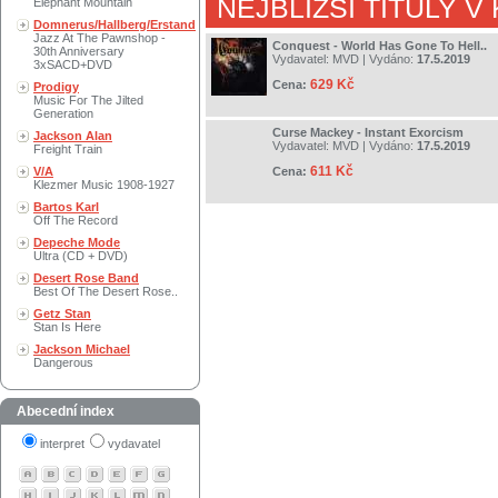
NEJBLIŽŠÍ TITULY V
Elephant Mountain
Domnerus/Hallberg/Erstand
Jazz At The Pawnshop -
Conquest - World Has Gone To Hell..
30th Anniversary
Vydavatel:
MVD
| Vydáno:
17.5.2019
3xSACD+DVD
629 Kč
Cena:
Prodigy
Music For The Jilted
Generation
Curse Mackey - Instant Exorcism
Jackson Alan
Vydavatel:
MVD
| Vydáno:
17.5.2019
Freight Train
611 Kč
V/A
Cena:
Klezmer Music 1908-1927
Bartos Karl
Off The Record
Depeche Mode
Ultra (CD + DVD)
Desert Rose Band
Best Of The Desert Rose..
Getz Stan
Stan Is Here
Jackson Michael
Dangerous
Abecední index
interpret
vydavatel