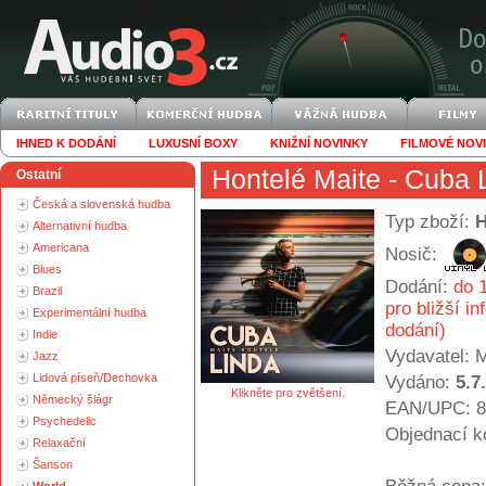
IHNED K DODÁNÍ
LUXUSNÍ BOXY
KNIŽNÍ NOVINKY
FILMOVÉ NOV
Hontelé Maite
- Cuba 
Ostatní
Česká a slovenská hudba
Typ zboží:
Alternativní hudba
Americana
Nosič:
Blues
Dodání:
do 1
Brazil
pro bližší i
Experimentální hudba
dodání)
Indie
Vydavatel:
M
Jazz
Lidová píseň/Dechovka
Vydáno:
5.7
Klikněte pro zvětšení.
Německý šlágr
EAN/UPC: 8
Psychedelic
Objednací k
Relaxační
Šanson