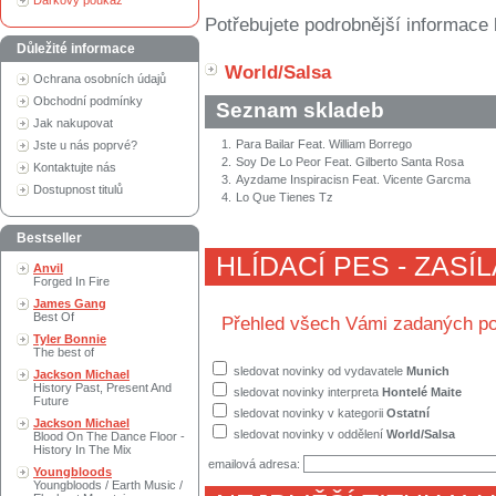
Dárkový poukaz
Potřebujete podrobnější informace 
Důležité informace
World/Salsa
Ochrana osobních údajů
Obchodní podmínky
Seznam skladeb
Jak nakupovat
1.
Para Bailar Feat. William Borrego
Jste u nás poprvé?
2.
Soy De Lo Peor Feat. Gilberto Santa Rosa
Kontaktujte nás
3.
Ayzdame Inspiracisn Feat. Vicente Garcma
Dostupnost titulů
4.
Lo Que Tienes Tz
Bestseller
HLÍDACÍ PES - ZASÍ
Anvil
Forged In Fire
James Gang
Best Of
Přehled všech Vámi zadaných po
Tyler Bonnie
The best of
sledovat novinky od vydavatele
Munich
Jackson Michael
History Past, Present And
sledovat novinky interpreta
Hontelé Maite
Future
sledovat novinky v kategorii
Ostatní
Jackson Michael
sledovat novinky v oddělení
World/Salsa
Blood On The Dance Floor -
History In The Mix
emailová adresa:
Youngbloods
Youngbloods / Earth Music /