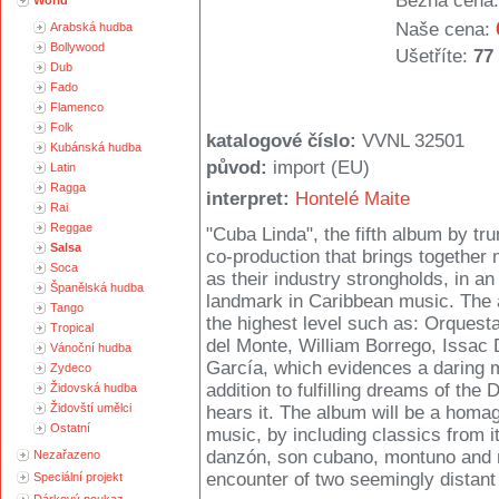
Běžná cena:
World
Naše cena:
Arabská hudba
Bollywood
Ušetříte:
77
Dub
Fado
Flamenco
Folk
katalogové číslo:
VVNL 32501
Kubánská hudba
původ:
import (EU)
Latin
Ragga
interpret:
Hontelé Maite
Rai
Reggae
"Cuba Linda", the fifth album by t
Salsa
co-production that brings together 
Soca
as their industry strongholds, in a
Španělská hudba
landmark in Caribbean music. The a
Tango
the highest level such as: Orquest
Tropical
del Monte, William Borrego, Issac
Vánoční hudba
García, which evidences a daring m
Zydeco
addition to fulfilling dreams of the
Židovská hudba
Židovští umělci
hears it. The album will be a homag
Ostatní
music, by including classics from i
danzón, son cubano, montuno and ma
Nezařazeno
encounter of two seemingly distant
Speciální projekt