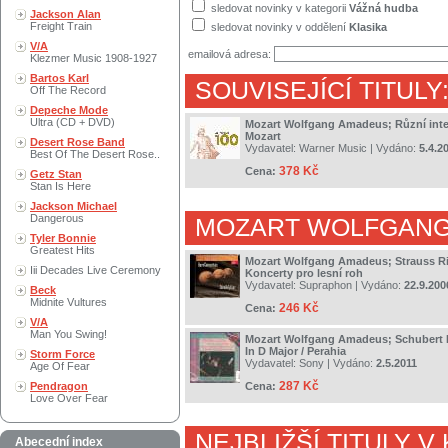
sledovat novinky v kategorii
Vážná hudba
Jackson Alan
Freight Train
sledovat novinky v oddělení
Klasika
V/A
emailová adresa:
Klezmer Music 1908-1927
Bartos Karl
SOUVISEJÍCÍ TITULY
Off The Record
Depeche Mode
Ultra (CD + DVD)
Mozart Wolfgang Amadeus; Různí inter
Mozart
Desert Rose Band
Vydavatel:
Warner Music
| Vydáno:
5.4.2
Best Of The Desert Rose..
378 Kč
Cena:
Getz Stan
Stan Is Here
Jackson Michael
Dangerous
MOZART WOLFGAN
Tyler Bonnie
Greatest Hits
Mozart Wolfgang Amadeus; Strauss Ri
Iii Decades Live Ceremony
Koncerty pro lesní roh
Vydavatel:
Supraphon
| Vydáno:
22.9.200
Beck
Midnite Vultures
246 Kč
Cena:
V/A
Man You Swing!
Mozart Wolfgang Amadeus; Schubert F
In D Major / Perahia
Storm Force
Vydavatel:
Sony
| Vydáno:
2.5.2011
Age Of Fear
287 Kč
Pendragon
Cena:
Love Over Fear
NEJBLIŽŠÍ TITULY V
Abecední index