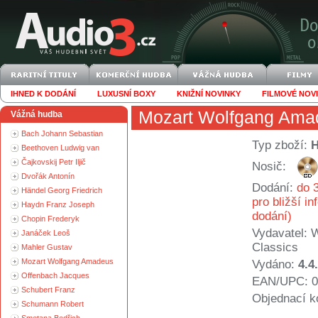
IHNED K DODÁNÍ
LUXUSNÍ BOXY
KNIŽNÍ NOVINKY
FILMOVÉ NOV
Mozart Wolfgang Ama
Vážná hudba
Bach Johann Sebastian
Typ zboží:
Beethoven Ludwig van
Čajkovskij Petr Iljič
Nosič:
Dvořák Antonín
Dodání:
do 3
Händel Georg Friedrich
pro bližší i
Haydn Franz Joseph
dodání)
Chopin Frederyk
Vydavatel:
W
Janáček Leoš
Classics
Mahler Gustav
Mozart Wolfgang Amadeus
Vydáno:
4.4
Offenbach Jacques
EAN/UPC: 0
Schubert Franz
Objednací k
Schumann Robert