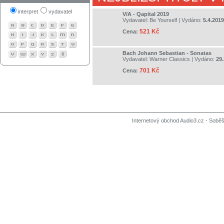
interpret
vydavatel
V/A - Qapital 2019
Vydavatel:
Be Yourself
| Vydáno:
5.4.2019
521 Kč
Cena:
Bach Johann Sebastian - Sonatas
Vydavatel:
Warner Classics
| Vydáno:
29.
701 Kč
Cena:
Internetový obchod Audio3.cz - Soběši