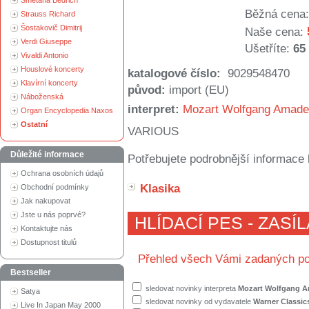
Smetana Bedřich
Běžná cena:
Strauss Richard
Šostakovič Dimitrij
Naše cena:
Verdi Giuseppe
Ušetříte:
65
Vivaldi Antonio
Houslové koncerty
katalogové číslo:
9029548470
Klavírní koncerty
původ:
import (EU)
Náboženská
interpret:
Mozart Wolfgang Amad
Organ Encyclopedia Naxos
Ostatní
VARIOUS
Důležité informace
Potřebujete podrobnější informace 
Ochrana osobních údajů
Klasika
Obchodní podmínky
Jak nakupovat
Jste u nás poprvé?
HLÍDACÍ PES - ZASÍ
Kontaktujte nás
Dostupnost titulů
Přehled všech Vámi zadaných po
Bestseller
sledovat novinky interpreta
Mozart Wolfgang 
Satya
sledovat novinky od vydavatele
Warner Classic
Live In Japan May 2000