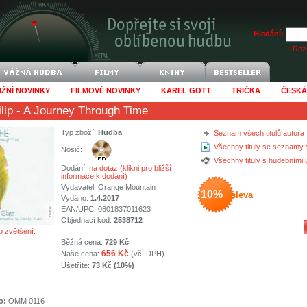
Hledání:
Rozš
IŽNÍ NOVINKY
FILMOVÉ NOVINKY
KAREL GOTT
TRIČKA
ČESKÁ
lip
- A Journey Through Time
Typ zboží:
Hudba
Seznam všech titulů autora
Všechny tituly se seznamy 
Nosič:
Všechny tituly s hudebními
Dodání:
na dotaz (klikni pro bližší
informace k dodání)
Vydavatel:
Orange Mountain
10%
sleva
Vydáno:
1.4.2017
EAN/UPC: 0801837011623
Objednací kód:
2538712
o zvětšení.
Běžná cena:
729 Kč
656 Kč
Naše cena:
(vč. DPH)
Ušetříte:
73 Kč (10%)
o:
OMM 0116