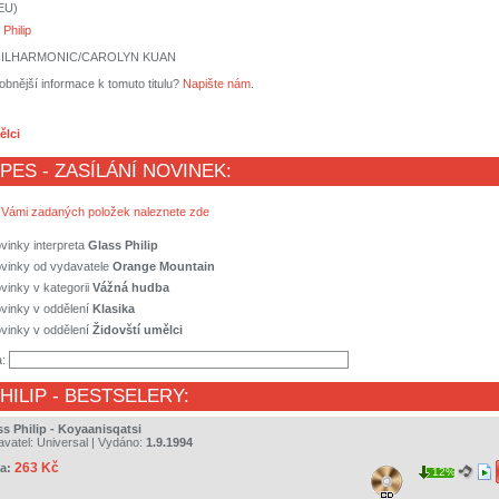
(EU)
Philip
HILHARMONIC/CAROLYN KUAN
obnější informace k tomuto titulu?
Napište nám
.
ělci
 PES - ZASÍLÁNÍ NOVINEK:
 Vámi zadaných položek naleznete zde
vinky interpreta
Glass Philip
ovinky od vydavatele
Orange Mountain
vinky v kategorii
Vážná hudba
vinky v oddělení
Klasika
vinky v oddělení
Židovští umělci
a:
HILIP
- BESTSELERY:
ss Philip - Koyaanisqatsi
avatel:
Universal
| Vydáno:
1.9.1994
263 Kč
a:
12%