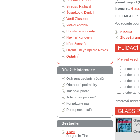
Smetana Bedřich
původ:
import 
Strauss Richard
interpret:
Glass 
Šostakovič Dimitrij
THE HAGUE P
Verdi Giuseppe
Potřebujete podr
Vivaldi Antonio
Houslové koncerty
Klasika
Klavírní koncerty
Židovští um
Náboženská
HLÍDACÍ
Organ Encyclopedia Naxos
Ostatní
Přehled všech
sledovat no
Důležité informace
sledovat n
Ochrana osobních údajů
sledovat no
Obchodní podmínky
sledovat no
Jak nakupovat
sledovat no
Jste u nás poprvé?
emailová adres
Kontaktujte nás
Dostupnost titulů
GLASS P
Gla
Bestseller
Vyd
Cen
Anvil
Forged In Fire