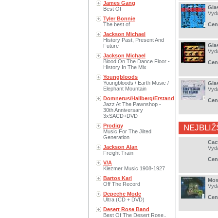
James Gang
Gla
Best Of
Vyd
Tyler Bonnie
The best of
Cen
Jackson Michael
History Past, Present And
Gla
Future
Vyd
Jackson Michael
Blood On The Dance Floor -
Cen
History In The Mix
Youngbloods
Youngbloods / Earth Music /
Gla
Elephant Mountain
Vyd
Domnerus/Hallberg/Erstand
Cen
Jazz At The Pawnshop -
30th Anniversary
3xSACD+DVD
Prodigy
NEJBLIŽ
Music For The Jilted
Generation
Cac
Jackson Alan
Vyd
Freight Train
Cen
V/A
Klezmer Music 1908-1927
Bartos Karl
Mos
Off The Record
Vyd
Depeche Mode
Cen
Ultra (CD + DVD)
Desert Rose Band
Best Of The Desert Rose..