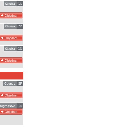
Klasika
CD
Klasika
CD
Klasika
CD
Country
SP
rogressive
CD