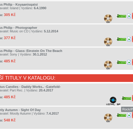
ss Philip - Koyaanisqatsi
avatel:
Island
| Vydáno:
6.4.1990
305 Kč
a:
10%
ss Philip - Photographer
avatel:
Music on CD
| Vydáno:
5.12.2014
377 Kč
a:
10%
ss Philip - Glass: Einstein On The Beach
avatel:
Sony
| Vydáno:
30.1.2012
485 Kč
a:
10%
ŠÍ TITULY V KATALOGU:
tus Candies - Daddy Works.. -Gatefold-
avatel:
Part Rec.
| Vydáno:
20.4.2017
485 Kč
a:
10%
Rock/P
tly Autumn - Sight Of Day
avatel:
Mostly Autumn
| Vydáno:
7.4.2017
10%
548 Kč
a: