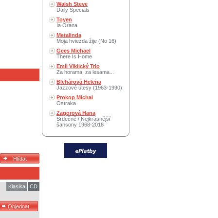
Walsh Steve
Daily Specials
Toyen
Ia Orana
Metalinda
Moja hviezda žije (No 16)
Gees Michael
There Is Home
Emil Viklický Trio
Za horama, za lesama...
Blehárová Helena
Jazzové útesy (1963-1990)
Prokop Michal
Ostraka
Zagorová Hana
Srdečně / Nejkrásnější
šansony 1968-2018
Klasika
CD