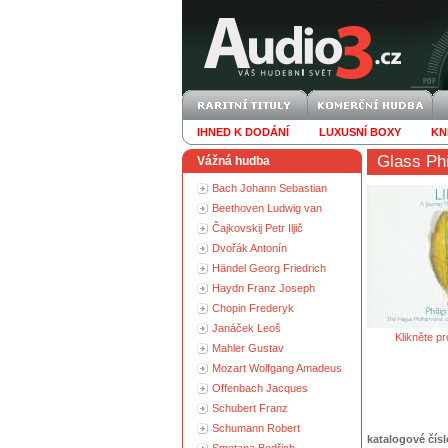
IHNED K DODÁNÍ
LUXUSNÍ BOXY
KN
Glass Phi
Vážná hudba
Bach Johann Sebastian
Beethoven Ludwig van
Čajkovskij Petr Iljič
Dvořák Antonín
Händel Georg Friedrich
Haydn Franz Joseph
Chopin Frederyk
Janáček Leoš
Klikněte pr
Mahler Gustav
Mozart Wolfgang Amadeus
Offenbach Jacques
Schubert Franz
Schumann Robert
katalogové čísl