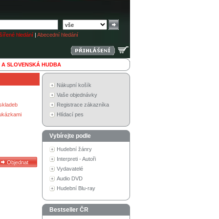
ířené hledání
|
Abecední hledání
 A SLOVENSKÁ HUDBA
Nákupní košík
Vaše objednávky
skladeb
Registrace zákazníka
 ukázkami
Hlídací pes
Vybírejte podle
Hudební žánry
Interpreti - Autoři
Vydavatelé
Audio DVD
Hudební Blu-ray
Bestseller ČR