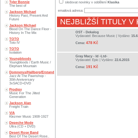
Tyler Bonnie
sledovat novinky v oddělení
Klasika
The best of
emailová adresa:
Jackson Michael
History Past, Present And
Future
NEJBLIŽŠÍ TITULY V
Jackson Michael
Blood On The Dance Floor -
OST - Dekalog
History In The Mix
Vydavatel:
Because Music
| Vydáno:
15.6
TOTO
Toto IV
478 Kč
Cena:
TOTO
Isolation
Gray Macy - Id -Ltd-
Youngbloods
Vydavatel:
Epic
| Vydáno:
22.6.2015
Youngbloods / Earth Music /
Elephant Mountain
191 Kč
Cena:
Domnerus/Hallberg/Erstand
Jazz At The Pawnshop -
30th Anniversary
3xSACD+DVD
Prodigy
Music For The Jilted
Generation
Jackson Alan
Freight Train
V/A
Klezmer Music 1908-1927
Depeche Mode
Ultra (CD + DVD)
Desert Rose Band
Best Of The Desert Rose..