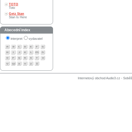
TOTO
Toto
Getz Stan
Stan Is Here
Abecední index
interpret
vydavatel
Internetový obchod Audio3.cz - Soběši