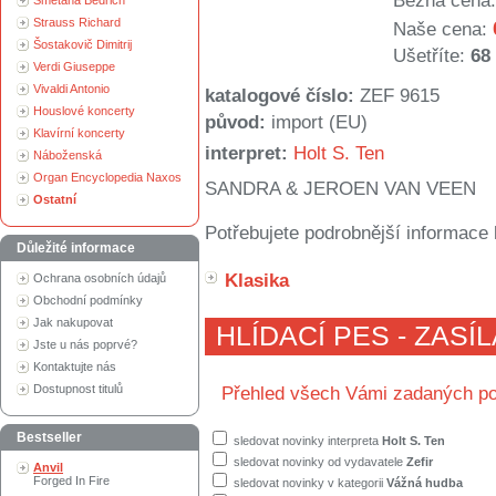
Běžná cena:
Smetana Bedřich
Strauss Richard
Naše cena:
Šostakovič Dimitrij
Ušetříte:
68
Verdi Giuseppe
Vivaldi Antonio
katalogové číslo:
ZEF 9615
Houslové koncerty
původ:
import (EU)
Klavírní koncerty
interpret:
Holt S. Ten
Náboženská
Organ Encyclopedia Naxos
SANDRA & JEROEN VAN VEEN
Ostatní
Potřebujete podrobnější informace 
Důležité informace
Klasika
Ochrana osobních údajů
Obchodní podmínky
Jak nakupovat
HLÍDACÍ PES - ZASÍ
Jste u nás poprvé?
Kontaktujte nás
Dostupnost titulů
Přehled všech Vámi zadaných po
Bestseller
sledovat novinky interpreta
Holt S. Ten
sledovat novinky od vydavatele
Zefir
Anvil
Forged In Fire
sledovat novinky v kategorii
Vážná hudba