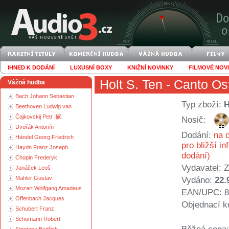
IHNED K DODÁNÍ
LUXUSNÍ BOXY
KNIŽNÍ NOVINKY
FILMOVÉ NOV
Holt S. Ten
- Canto Ost
Vážná hudba
Bach Johann Sebastian
Typ zboží:
Beethoven Ludwig van
Čajkovskij Petr Iljič
Nosič:
Dvořák Antonín
Dodání:
na d
Händel Georg Friedrich
pro bližší i
Haydn Franz Joseph
dodání)
Chopin Frederyk
Vydavatel:
Z
Janáček Leoš
Mahler Gustav
Vydáno:
22.
Mozart Wolfgang Amadeus
EAN/UPC: 8
Offenbach Jacques
Objednací k
Schubert Franz
Schumann Robert