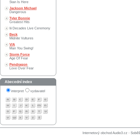
Stan Is Here
Jackson Michael
Dangerous
Tyler Bonnie
Greatest Hits
Iii Decades Live Ceremony
Beck
Midnite Vultures
V/A
Man You Swing!
Storm Force
Age Of Fear
Pendragon
Love Over Fear
Abecední index
interpret
vydavatel
Internetový obchod Audio3.cz - Soběši