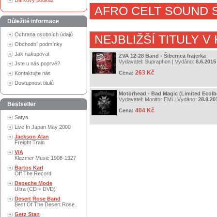
Dárkový poukaz
AFRO CELT SOUND 
Důležité informace
Ochrana osobních údajů
NEJBLIŽŠÍ TITULY V
Obchodní podmínky
Jak nakupovat
ZVA 12-28 Band - Šibenica frajerka
Vydavatel:
Supraphon
| Vydáno:
8.6.2015
Jste u nás poprvé?
263 Kč
Cena:
Kontaktujte nás
Dostupnost titulů
Motörhead - Bad Magic (Limited Ecolb
Vydavatel:
Monitor EMI
| Vydáno:
28.8.20
Bestseller
404 Kč
Cena:
Satya
Live In Japan May 2000
Jackson Alan
Freight Train
V/A
Klezmer Music 1908-1927
Bartos Karl
Off The Record
Depeche Mode
Ultra (CD + DVD)
Desert Rose Band
Best Of The Desert Rose..
Getz Stan