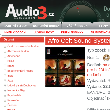
IHNED K DODÁNÍ
LUXUSNÍ BOXY
KNIŽNÍ NOVINKY
FILMOVÉ NOV
Afro Celt Sound Syst
Ostatní
Česká a slovenská hudba
Typ zboží:
Alternativní hudba
Americana
Nosič:
Blues
Dodání:
na d
Brazil
pro bližší i
Experimentální hudba
dodání)
Indie
Vydavatel:
R
Jazz
Lidová píseň/Dechovka
Vydáno:
22.
Německý šlágr
EAN/UPC: 0
Psychedelic
Objednací k
Relaxační
Šanson