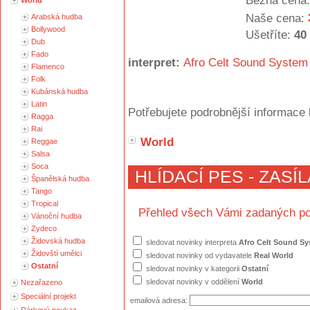
Běžná cena:
World
Naše cena:
Arabská hudba
Bollywood
Ušetříte:
40
Dub
Fado
interpret:
Afro Celt Sound System
Flamenco
Folk
Kubánská hudba
Latin
Potřebujete podrobnější informace 
Ragga
Rai
World
Reggae
Salsa
Soca
HLÍDACÍ PES - ZASÍ
Španělská hudba
Tango
Tropical
Přehled všech Vámi zadaných po
Vánoční hudba
Zydeco
Židovská hudba
sledovat novinky interpreta
Afro Celt Sound S
Židovští umělci
sledovat novinky od vydavatele
Real World
Ostatní
sledovat novinky v kategorii
Ostatní
sledovat novinky v oddělení
World
Nezařazeno
Speciální projekt
emailová adresa: