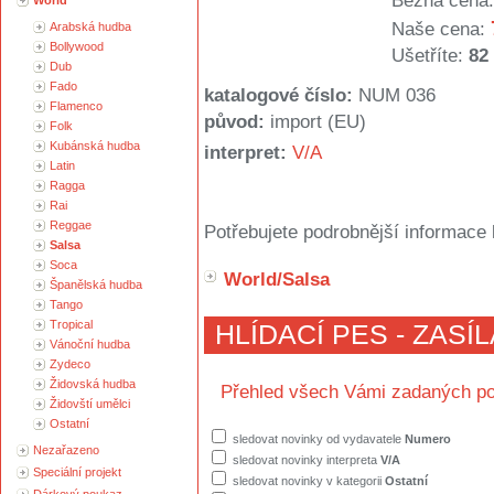
Běžná cena:
World
Naše cena:
Arabská hudba
Bollywood
Ušetříte:
82
Dub
Fado
katalogové číslo:
NUM 036
Flamenco
původ:
import (EU)
Folk
Kubánská hudba
interpret:
V/A
Latin
Ragga
Rai
Reggae
Potřebujete podrobnější informace 
Salsa
Soca
World/Salsa
Španělská hudba
Tango
Tropical
HLÍDACÍ PES - ZASÍ
Vánoční hudba
Zydeco
Židovská hudba
Přehled všech Vámi zadaných po
Židovští umělci
Ostatní
sledovat novinky od vydavatele
Numero
Nezařazeno
sledovat novinky interpreta
V/A
Speciální projekt
sledovat novinky v kategorii
Ostatní