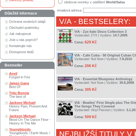
Dárkový poukaz
sledovat novinky v oddělení
World/Salsa
emailová adresa:
Důležité informace
V/A
- BESTSELERY:
Ochrana osobních údajů
Obchodní podmínky
V/A - Zyx Italo Disco Collection 3
Jak nakupovat
Vydavatel:
ZYX
| Vydáno:
14.7.2005
Jste u nás poprvé?
629 Kč
Cena:
Kontaktujte nás
Dostupnost titulů
V/A - Cafe Cuba - 50 Original Cuban Cl
Vydavatel:
Not Now
| Vydáno:
7.9.2010
Bestseller
206 Kč
Cena:
Anvil
Forged In Fire
V/A - Essential Bluegrass Anthology
Vydavatel:
Not Now
| Vydáno:
30.6.2008
James Gang
Best Of
305 Kč
Cena:
Tyler Bonnie
The best of
Jackson Michael
V/A - Beatles' First Single plus The Or
History Past, Present And
The Songs They Covered
Future
Vydavatel:
Vinyl Passion
| Vydáno:
3.1.20
Jackson Michael
509 Kč
Cena:
Blood On The Dance Floor -
History In The Mix
Youngbloods
NEJBLIŽŠÍ TITULY V
Youngbloods / Earth Music /