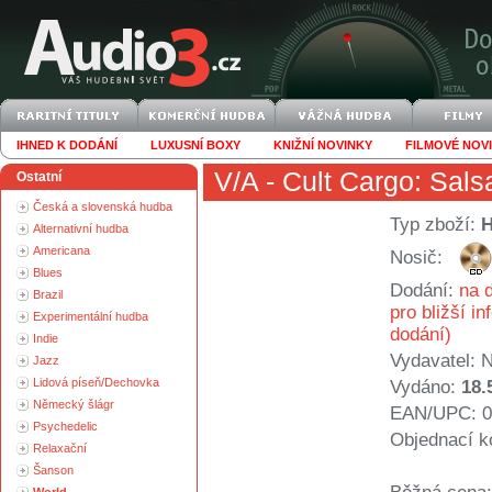
IHNED K DODÁNÍ
LUXUSNÍ BOXY
KNIŽNÍ NOVINKY
FILMOVÉ NOV
V/A
- Cult Cargo: Sal
Ostatní
Česká a slovenská hudba
Typ zboží:
Alternativní hudba
Americana
Nosič:
Blues
Dodání:
na d
Brazil
pro bližší i
Experimentální hudba
dodání)
Indie
Vydavatel:
N
Jazz
Lidová píseň/Dechovka
Vydáno:
18.
Německý šlágr
EAN/UPC: 0
Psychedelic
Objednací k
Relaxační
Šanson