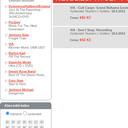
Elephant Mountain
Domnerus/Hallberg/Erstand
V/A - Cult Cargo: Grand Bahama Goo
Jazz At The Pawnshop -
Vydavatel:
Numero
| Vydáno:
18.5.2012
30th Anniversary
3xSACD+DVD
692 Kč
Cena:
Prodigy
Music For The Jilted
Generation
V/A - Don't Stop: Recording
Vydavatel:
Numero
| Vydáno:
18.5.2012
Jackson Alan
Freight Train
692 Kč
Cena:
V/A
Klezmer Music 1908-1927
Bartos Karl
Off The Record
Depeche Mode
Ultra (CD + DVD)
Desert Rose Band
Best Of The Desert Rose..
Getz Stan
Stan Is Here
Jackson Michael
Dangerous
Abecední index
interpret
vydavatel