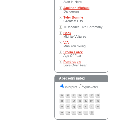
Stan Is Here
Jackson Michael
Dangerous
Tyler Bonnie
Greatest Hits
Iii Decades Live Ceremony
Beck
Midnite Vultures
V/A
Man You Swing!
Storm Force
Age Of Fear
Pendragon
Love Over Fear
Abecední index
interpret
vydavatel