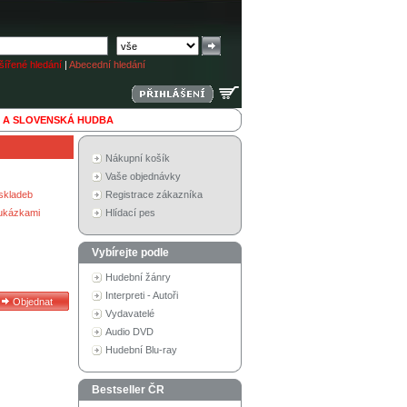
ířené hledání
|
Abecední hledání
 A SLOVENSKÁ HUDBA
Nákupní košík
Vaše objednávky
skladeb
Registrace zákazníka
 ukázkami
Hlídací pes
Vybírejte podle
Hudební žánry
Interpreti - Autoři
Vydavatelé
Audio DVD
Hudební Blu-ray
Bestseller ČR