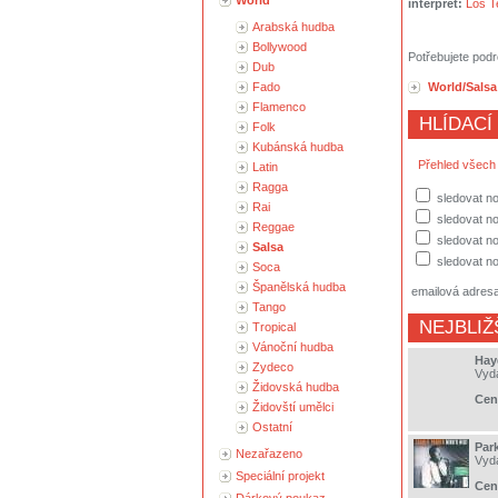
World
interpret:
Los T
Arabská hudba
Bollywood
Potřebujete podr
Dub
Fado
World/Salsa
Flamenco
HLÍDACÍ
Folk
Kubánská hudba
Přehled všech
Latin
Ragga
sledovat n
Rai
sledovat no
Reggae
sledovat no
Salsa
sledovat no
Soca
Španělská hudba
emailová adres
Tango
NEJBLIŽ
Tropical
Vánoční hudba
Hay
Zydeco
Vyd
Židovská hudba
Cen
Židovští umělci
Ostatní
Park
Nezařazeno
Vyd
Speciální projekt
Cen