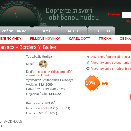
Hledání:
Rozš
IŽNÍ NOVINKY
FILMOVÉ NOVINKY
KAREL GOTT
TRIČKA
ČESKÁ
aniacs
- Borders Y Bailes
Typ zboží:
Hudba
Seznam všech titulů autora
Všechny tituly se seznamy 
Nosič:
Všechny tituly s hudebními
Dodání:
na dotaz (klikni pro bližší
informace k dodání)
Vydavatel:
Smithsonian Folkways
10%
sleva
Vydáno:
18.6.2009
EAN/UPC: 0093074055526
Objednací kód:
1343022
Běžná cena:
569 Kč
512 Kč
Naše cena:
(vč. DPH)
Ušetříte:
57 Kč (10%)
o:
SFCD 40555
(EU)