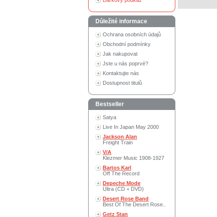
Dárkový poukaz
Důležité informace
Ochrana osobních údajů
Obchodní podmínky
Jak nakupovat
Jste u nás poprvé?
Kontaktujte nás
Dostupnost titulů
Bestseller
Satya
Live In Japan May 2000
Jackson Alan
Freight Train
V/A
Klezmer Music 1908-1927
Bartos Karl
Off The Record
Depeche Mode
Ultra (CD + DVD)
Desert Rose Band
Best Of The Desert Rose..
Getz Stan