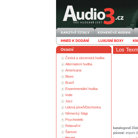
IHNED K DODÁNÍ
LUXUSNÍ BOXY
KN
Los Texm
Ostatní
Česká a slovenská hudba
Alternativní hudba
Americana
Blues
Brazil
Experimentální hudba
Indie
Jazz
Lidová píseň/Dechovka
Německý šlágr
Psychedelic
Relaxační
katalogové čísl
Šanson
původ:
import 