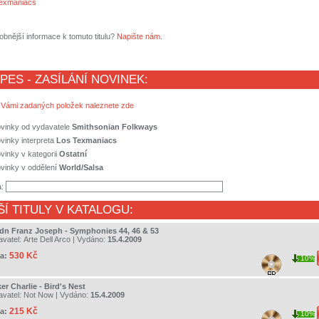
exmaniacs
obnější informace k tomuto titulu?
Napište nám
.
 PES - ZASÍLÁNÍ NOVINEK:
 Vámi zadaných položek naleznete zde
ovinky od vydavatele
Smithsonian Folkways
vinky interpreta
Los Texmaniacs
vinky v kategorii
Ostatní
vinky v oddělení
World/Salsa
a:
ŠÍ TITULY V KATALOGU:
dn Franz Joseph - Symphonies 44, 46 & 53
avatel:
Arte Dell Arco
| Vydáno:
15.4.2009
530 Kč
a:
10%
er Charlie - Bird's Nest
avatel:
Not Now
| Vydáno:
15.4.2009
215 Kč
a:
10%