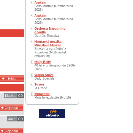
Arakain
Salto Mortale (Remastered
2026)
Arakain
Salto Mortale (Remastered
2026)
Orchestr Národního
divadla
Dvořák: Rusalka
Horňácká muzika
Miroslava Minkse
Zpívání a vyprávění z
Kuželova (Multimediální
dvojalbum)
Hally Belly
40 let v undergroundu 1986-
2026
Walsh Steve
Daily Specials
Toyen
Ia Orana
Metalinda
Klasika
CD
Moja hviezda žije (No 16)
Jazz
CD