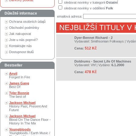
Dárkový poukaz
sledovat novinky v kategorii
Ostatní
sledovat novinky v oddělení
Folk
Důležité informace
emailová adresa:
Ochrana osobních údajů
NEJBLIŽŠÍ TITULY V
Obchodní podmínky
Jak nakupovat
Dyer-Bennet Richard - 2
Jste u nás poprvé?
Vydavatel:
Smithsonian Folkways
| Vydá
Kontaktujte nás
512 Kč
Cena:
Dostupnost titulů
Doldrums - Secret Life Of Machines
Bestseller
Vydavatel:
Vhf
| Vydáno:
6.1.2000
478 Kč
Cena:
Anvil
Forged In Fire
James Gang
Best Of
Tyler Bonnie
The best of
Jackson Michael
History Past, Present And
Future
Jackson Michael
Blood On The Dance Floor -
History In The Mix
Youngbloods
Youngbloods / Earth Music /