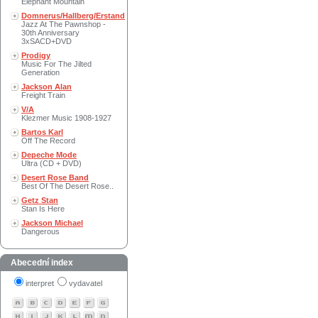
Elephant Mountain
Domnerus/Hallberg/Erstand
Jazz At The Pawnshop -
30th Anniversary
3xSACD+DVD
Prodigy
Music For The Jilted
Generation
Jackson Alan
Freight Train
V/A
Klezmer Music 1908-1927
Bartos Karl
Off The Record
Depeche Mode
Ultra (CD + DVD)
Desert Rose Band
Best Of The Desert Rose..
Getz Stan
Stan Is Here
Jackson Michael
Dangerous
Abecední index
interpret
vydavatel