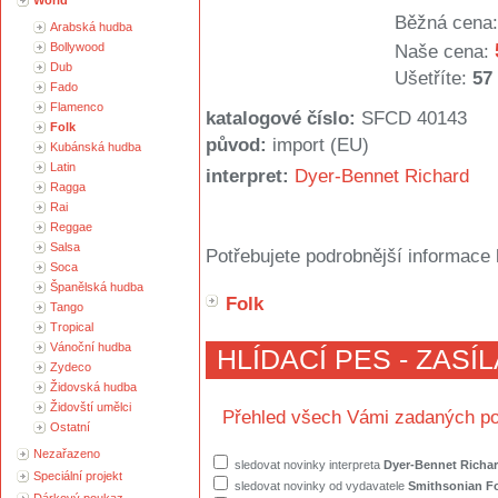
World
Běžná cena:
Arabská hudba
Bollywood
Naše cena:
Dub
Ušetříte:
57
Fado
Flamenco
katalogové číslo:
SFCD 40143
Folk
původ:
import (EU)
Kubánská hudba
Latin
interpret:
Dyer-Bennet Richard
Ragga
Rai
Reggae
Salsa
Potřebujete podrobnější informace 
Soca
Španělská hudba
Folk
Tango
Tropical
Vánoční hudba
HLÍDACÍ PES - ZASÍ
Zydeco
Židovská hudba
Židovští umělci
Přehled všech Vámi zadaných po
Ostatní
Nezařazeno
sledovat novinky interpreta
Dyer-Bennet Richa
Speciální projekt
sledovat novinky od vydavatele
Smithsonian F