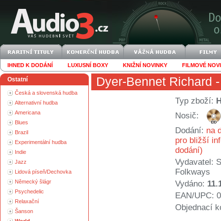
IHNED K DODÁNÍ
LUXUSNÍ BOXY
KNIŽNÍ NOVINKY
FILMOVÉ NOV
Dyer-Bennet Richard
-
Ostatní
Česká a slovenská hudba
Typ zboží:
Alternativní hudba
Americana
Nosič:
Blues
Dodání:
na d
Brazil
pro bližší i
Experimentální hudba
dodání)
Indie
Vydavatel:
S
Jazz
Folkways
Lidová píseň/Dechovka
Německý šlágr
Vydáno:
11.
Psychedelic
EAN/UPC: 0
Relaxační
Objednací k
Šanson