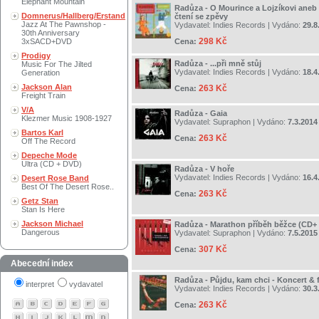
Elephant Mountain
Radůza - O Mourince a Lojzíkovi ane
Domnerus/Hallberg/Erstand
čtení se zpěvy
Jazz At The Pawnshop -
Vydavatel:
Indies Records
| Vydáno:
29.8
30th Anniversary
298 Kč
3xSACD+DVD
Cena:
Prodigy
Radůza - ...při mně stůj
Music For The Jilted
Vydavatel:
Indies Records
| Vydáno:
18.4
Generation
Jackson Alan
263 Kč
Cena:
Freight Train
V/A
Radůza - Gaia
Klezmer Music 1908-1927
Vydavatel:
Supraphon
| Vydáno:
7.3.2014
Bartos Karl
263 Kč
Cena:
Off The Record
Depeche Mode
Ultra (CD + DVD)
Radůza - V hoře
Vydavatel:
Indies Records
| Vydáno:
16.4
Desert Rose Band
Best Of The Desert Rose..
263 Kč
Cena:
Getz Stan
Stan Is Here
Jackson Michael
Radůza - Marathon příběh běžce (CD+ 
Dangerous
Vydavatel:
Supraphon
| Vydáno:
7.5.2015
307 Kč
Cena:
Abecední index
Radůza - Půjdu, kam chci - Koncert & 
interpret
vydavatel
Vydavatel:
Indies Records
| Vydáno:
30.3
263 Kč
Cena: