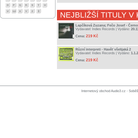
NEJBLIŽŠÍ TITULY V
Lapčíková Zuzana; Fečo Josef - Černo
Vydavatel:
Indies Records
| Vydáno:
20.1
219 Kč
Cena:
Různí interpreti - Havěť všelijaká 2
Vydavatel:
Indies Records
| Vydáno:
1.1.
219 Kč
Cena:
Internetový obchod Audio3.cz - Soběši