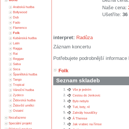
Běžná cena:
World
Naše cena:
Arabská hudba
Bollywood
Ušetříte:
36
Dub
Fado
Flamenco
Folk
interpret:
Radůza
Kubánská hudba
Latin
Záznam koncertu
Ragga
Rai
Potřebujete podrobnější informace 
Reggae
Salsa
Soca
Folk
Španělská hudba
Seznam skladeb
Tango
Tropical
1.
Vše je jedním
Vánoční hudba
Zydeco
2.
Cestou do Jenkovic
Židovská hudba
3.
Bylo nebylo
Židovští umělci
4.
Tuti, boty, ré
Ostatní
5.
Zahrály housličky
Nezařazeno
6.
Á Therese
Speciální projekt
7.
Jak vrabec na římse