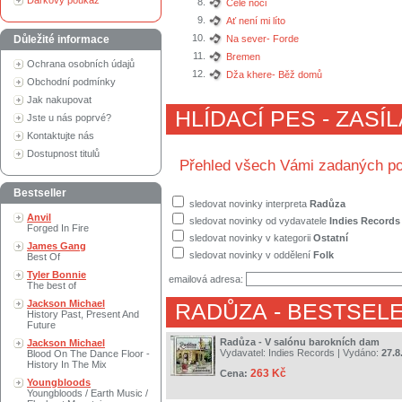
Dárkový poukaz
8.
Celé noci
9.
Ať není mi líto
10.
Důležité informace
Na sever- Forde
11.
Bremen
Ochrana osobních údajů
12.
Dža khere- Běž domů
Obchodní podmínky
Jak nakupovat
HLÍDACÍ PES - ZASÍ
Jste u nás poprvé?
Kontaktujte nás
Dostupnost titulů
Přehled všech Vámi zadaných po
Bestseller
sledovat novinky interpreta
Radůza
Anvil
sledovat novinky od vydavatele
Indies Records
Forged In Fire
sledovat novinky v kategorii
Ostatní
James Gang
sledovat novinky v oddělení
Folk
Best Of
Tyler Bonnie
emailová adresa:
The best of
Jackson Michael
RADŮZA
- BESTSELE
History Past, Present And
Future
Radůza - V salónu barokních dam
Jackson Michael
Vydavatel:
Indies Records
| Vydáno:
27.8
Blood On The Dance Floor -
History In The Mix
263 Kč
Cena:
Youngbloods
Youngbloods / Earth Music /