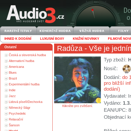
IHNED K DODÁNÍ
LUXUSNÍ BOXY
KNIŽNÍ NOVINKY
FILMOVÉ NOV
Radůza
- Vše je jední
Ostatní
Česká a slovenská hudba
Typ zboží:
Alternativní hudba
Americana
Nosič:
Blues
Dodání:
do 1
Brazil
pro bližší i
Experimentální hudba
dodání)
Indie
Vydavatel:
I
Jazz
Lidová píseň/Dechovka
Vydáno:
1.3
Klikněte pro zvětšení.
Německý šlágr
EAN/UPC: 8
Psychedelic
Objednací k
Relaxační
Šanson