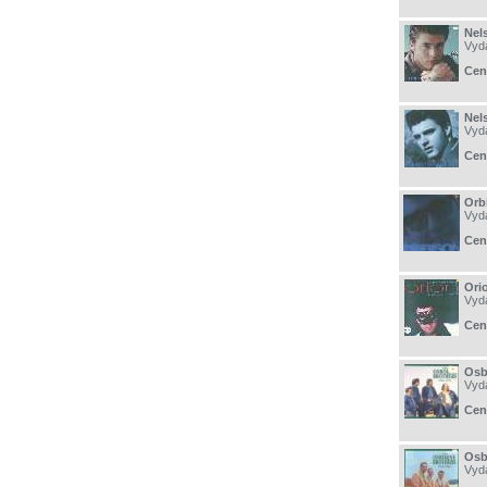
Nel
Vyd
Cen
Nel
Vyd
Cen
Orb
Vyd
Cen
Ori
Vyd
Cen
Osb
Vyd
Cen
Osb
Vyd