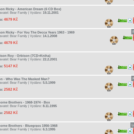
son Ricky - American Dream (6 CD Box)
avatel:
Bear Family
| Vydáno:
19.11.2001
4679 Kč
a:
10%
son Ricky - For You The Decca Years 1963 - 1969
avatel:
Bear Family
| Vydáno:
14.1.2008
10%
4679 Kč
a:
ison Roy - Orbison (7CD+Kniha)
avatel:
Bear Family
| Vydáno:
22.2.2001
5147 Kč
a:
10%
on - Who Was The Masked Man?
avatel:
Bear Family
| Vydáno:
5.5.1999
10%
2582 Kč
a:
orne Brothers - 1968-1974 - Box
avatel:
Bear Family
| Vydáno:
8.11.1995
2582 Kč
a:
10%
L
orne Brothers - Bluegrass 1956-1968
avatel:
Bear Family
| Vydáno:
6.3.1995
10%