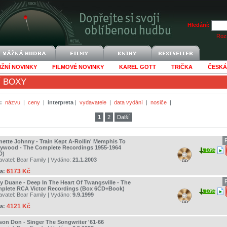
Hledání:
Rozš
IŽNÍ NOVINKY
FILMOVÉ NOVINKY
KAREL GOTT
TRIČKA
ČESKÁ
Í BOXY
:
názvu
|
ceny
|
interpreta
|
vydavatele
|
data vydání
|
nosiče
|
1
2
Další
nette Johnny - Train Kept A-Rollin' Memphis To
lywood - The Complete Recordings 1955-1964
10%
D)
avatel:
Bear Family
| Vydáno:
21.1.2003
6173 Kč
a:
y Duane - Deep In The Heart Of Twangsville - The
plete RCA Victor Recordings (Box 6CD+Book)
10%
avatel:
Bear Family
| Vydáno:
9.9.1999
4121 Kč
a:
son Don - Singer The Songwriter '61-66