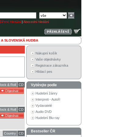
ířené hledání
|
Abecední hledání
 A SLOVENSKÁ HUDBA
Nákupní košík
Vaše objednávky
Registrace zákazníka
Hlídací pes
Rock & Roll
CD
Vybírejte podle
Hudební žánry
Interpreti - Autoři
Vydavatelé
Rock & Roll
CD
Audio DVD
Hudební Blu-ray
Bestseller ČR
Country
CD