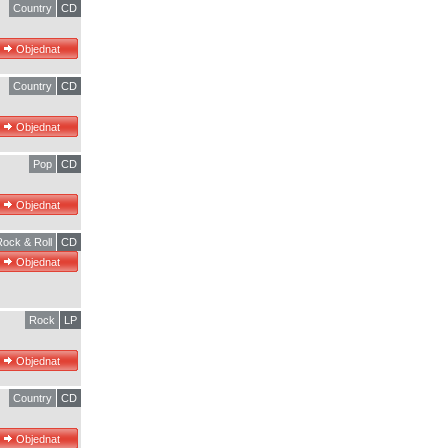
Country
CD
Country
CD
Pop
CD
Rock & Roll
CD
Rock
LP
Country
CD