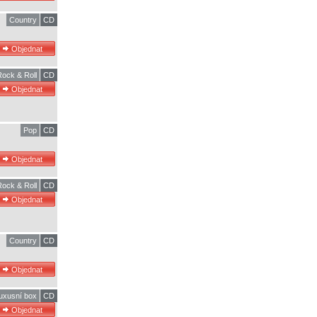
Country
CD
Rock & Roll
CD
Pop
CD
Rock & Roll
CD
Country
CD
uxusní box
CD