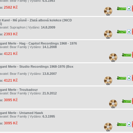
avatel:
Bear Family
| Vydáno:
6.5.1993
2582 Kč
a:
10%
t Karel - Mé písně - Zlatá albová kolekce (36CD
)
avatel:
Supraphon
| Vydáno:
14.8.2009
12%
2393 Kč
a:
gard Merle - Hag - Capitol Recordings 1968 - 1976
avatel:
Bear Family
| Vydáno:
14.1.2008
4121 Kč
a:
10%
gard Merle - Studio Recordings 1968-1976 (Box
avatel:
Bear Family
| Vydáno:
13.8.2007
10%
4121 Kč
a:
gard Merle - Troubadour
avatel:
Bear Family
| Vydáno:
21.9.2012
3095 Kč
a:
10%
gard Merle - Untamed Hawk
avatel:
Bear Family
| Vydáno:
6.3.1995
3095 Kč
a:
10%