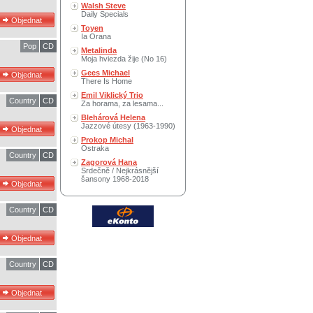
Walsh Steve
Daily Specials
Toyen
Ia Orana
Pop
CD
Metalinda
Moja hviezda žije (No 16)
Gees Michael
There Is Home
Emil Viklický Trio
Country
CD
Za horama, za lesama...
Blehárová Helena
Jazzové útesy (1963-1990)
Prokop Michal
Ostraka
Country
CD
Zagorová Hana
Srdečně / Nejkrásnější
šansony 1968-2018
Country
CD
Country
CD