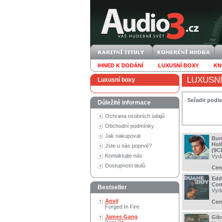
IHNED K DODÁNÍ
LUXUSNÍ BOXY
KN
LUXUSN
Luxusní boxy
Seřadit podle
Důležité informace
Ochrana osobních údajů
Obchodní podmínky
Jak nakupovat
Bur
Hol
Jste u nás poprvé?
(9C
Kontaktujte nás
Vyd
Dostupnost titulů
Cen
Edd
Com
Bestseller
Vyd
Anvil
Cen
Forged In Fire
James Gang
Gib