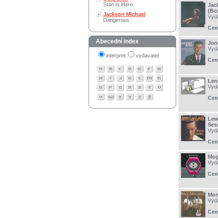
Stan Is Here
Jac
(Bo
Jackson Michael
Vyd
Dangerous
Cen
Abecední index
Jon
Vyd
interpret
vydavatel
Cen
Len
Vyd
Cen
Lew
Ses
Vyd
Cen
Mog
Vyd
Cen
Mon
Vyd
Cen