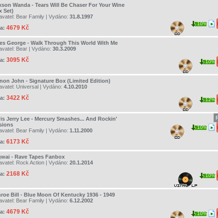
kson Wanda - Tears Will Be Chaser For Your Wine
x Set)
avatel:
Bear Family
| Vydáno:
31.8.1997
10%
4679 Kč
a:
es George - Walk Through This World With Me
avatel:
Bear
| Vydáno:
30.3.2009
3095 Kč
a:
10%
non John - Signature Box (Limited Edition)
avatel:
Universal
| Vydáno:
4.10.2010
3422 Kč
a:
12%
is Jerry Lee - Mercury Smashes... And Rockin'
sions
10%
avatel:
Bear Family
| Vydáno:
1.11.2000
6173 Kč
a:
wai - Rave Tapes Fanbox
avatel:
Rock Action
| Vydáno:
20.1.2014
2168 Kč
a:
10%
roe Bill - Blue Moon Of Kentucky 1936 - 1949
avatel:
Bear Family
| Vydáno:
6.12.2002
4679 Kč
a:
10%