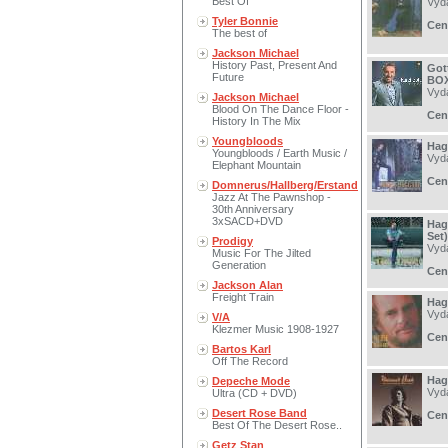
Best Of
Vyd
Tyler Bonnie
Cen
The best of
Jackson Michael
History Past, Present And
Got
Future
BOX
Vyd
Jackson Michael
Blood On The Dance Floor -
Cen
History In The Mix
Youngbloods
Hag
Youngbloods / Earth Music /
Vyd
Elephant Mountain
Cen
Domnerus/Hallberg/Erstand
Jazz At The Pawnshop -
30th Anniversary
3xSACD+DVD
Hag
Set)
Prodigy
Vyd
Music For The Jilted
Generation
Cen
Jackson Alan
Freight Train
Hag
Vyd
V/A
Klezmer Music 1908-1927
Cen
Bartos Karl
Off The Record
Hag
Depeche Mode
Vyd
Ultra (CD + DVD)
Desert Rose Band
Cen
Best Of The Desert Rose..
Getz Stan