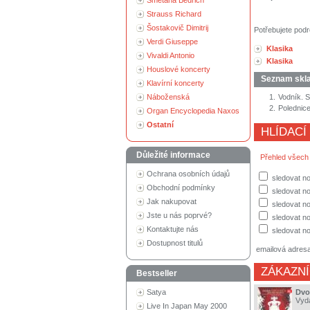
Smetana Bedřich
Strauss Richard
Šostakovič Dimitrij
Potřebujete podr
Verdi Giuseppe
Klasika
Vivaldi Antonio
Klasika
Houslové koncerty
Seznam skl
Klavírní koncerty
Náboženská
1.
Vodník. 
2.
Polednic
Organ Encyclopedia Naxos
Ostatní
HLÍDACÍ
Důležité informace
Přehled všech
Ochrana osobních údajů
sledovat n
Obchodní podmínky
sledovat no
Jak nakupovat
sledovat no
Jste u nás poprvé?
sledovat no
Kontaktujte nás
sledovat no
Dostupnost titulů
emailová adres
ZÁKAZNÍ
Bestseller
Satya
Dvo
Vyd
Live In Japan May 2000