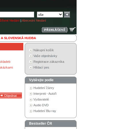
ířené hledání
|
Abecední hledání
 A SLOVENSKÁ HUDBA
Nákupní košík
Vaše objednávky
skladeb
Registrace zákazníka
 ukázkami
Hlídací pes
Vybírejte podle
Hudební žánry
Interpreti - Autoři
Vydavatelé
Audio DVD
Hudební Blu-ray
Bestseller ČR