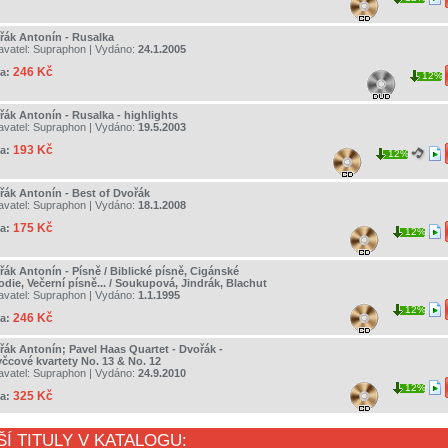
řák Antonín - Rusalka
avatel:
Supraphon
| Vydáno:
24.1.2005
246 Kč
a:
12%
řák Antonín - Rusalka - highlights
avatel:
Supraphon
| Vydáno:
19.5.2003
193 Kč
a:
12%
řák Antonín - Best of Dvořák
avatel:
Supraphon
| Vydáno:
18.1.2008
175 Kč
a:
12%
řák Antonín - Písně / Biblické písně, Cigánské
die, Večerní písně... / Soukupová, Jindrák, Blachut
avatel:
Supraphon
| Vydáno:
1.1.1995
12%
246 Kč
a:
řák Antonín; Pavel Haas Quartet - Dvořák -
čcové kvartety No. 13 & No. 12
avatel:
Supraphon
| Vydáno:
24.9.2010
12%
325 Kč
a:
ŠÍ TITULY V KATALOGU: