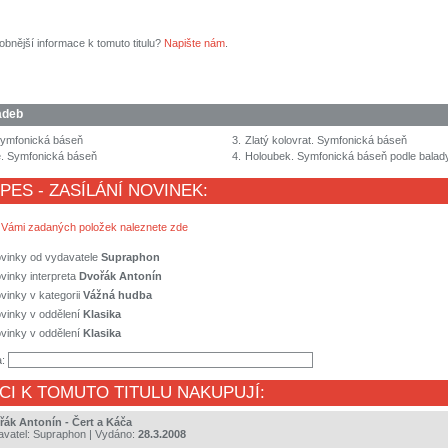
obnější informace k tomuto titulu?
Napište nám
.
adeb
Symfonická báseň
3.
Zlatý kolovrat. Symfonická báseň
e. Symfonická báseň
4.
Holoubek. Symfonická báseň podle balady
 PES - ZASÍLÁNÍ NOVINEK:
 Vámi zadaných položek naleznete zde
ovinky od vydavatele
Supraphon
vinky interpreta
Dvořák Antonín
vinky v kategorii
Vážná hudba
vinky v oddělení
Klasika
vinky v oddělení
Klasika
a:
CI K TOMUTO TITULU NAKUPUJÍ:
řák Antonín - Čert a Káča
avatel:
Supraphon
| Vydáno:
28.3.2008