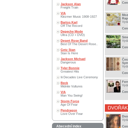
Cen
Jackson Alan
Freight Train
V/A
Moz
Klezmer Music 1908-1927
Rap
Vyd
Bartos Karl
Off The Record
Cen
Depeche Mode
Ultra (CD + DVD)
Sme
Desert Rose Band
Vyd
Best Of The Desert Rose..
Cen
Getz Stan
Stan Is Here
Jackson Michael
Čes
Dangerous
Sym
Vyd
Tyler Bonnie
Greatest Hits
Cen
Iii Decades Live Ceremony
Fer
Beck
Vyd
Midnite Vultures
Cen
V/A
Man You Swing!
Storm Force
Age Of Fear
DVOŘÁK
Pendragon
Love Over Fear
Dvo
Vyd
Abecední index
Cen