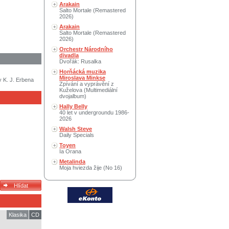
Arakain
Salto Mortale (Remastered
2026)
Arakain
Salto Mortale (Remastered
2026)
Orchestr Národního
divadla
Dvořák: Rusalka
Horňácká muzika
Miroslava Minkse
 K. J. Erbena
Zpívání a vyprávění z
Kuželova (Multimediální
dvojalbum)
Hally Belly
40 let v undergroundu 1986-
2026
Walsh Steve
Daily Specials
Toyen
Ia Orana
Metalinda
Moja hviezda žije (No 16)
Klasika
CD