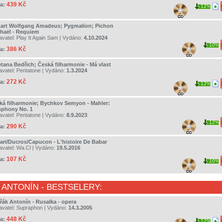
439 Kč
a:
12%
art Wolfgang Amadeus; Pygmalion; Pichon
haël - Requiem
avatel:
Play It Again Sam
| Vydáno:
4.10.2024
10%
386 Kč
a:
tana Bedřich; Česká filharmonie - Má vlast
avatel:
Pentatone
| Vydáno:
1.3.2024
272 Kč
a:
12%
ká filharmonie; Bychkov Semyon - Mahler:
phony No. 1
avatel:
Pentatone
| Vydáno:
8.9.2023
12%
290 Kč
a:
rari/Ducros/Capucon - L'histoire De Babar
avatel:
Wa.Cl
| Vydáno:
19.5.2016
107 Kč
a:
10%
 ANTONÍN
- BESTSELERY:
řák Antonín - Rusalka - opera
avatel:
Supraphon
| Vydáno:
14.3.2005
448 Kč
a:
12%