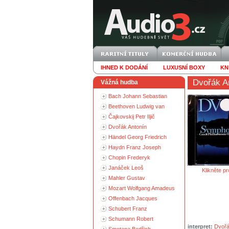
IHNED K DODÁNÍ
LUXUSNÍ BOXY
KN
Dvořák A
Vážná hudba
Bach Johann Sebastian
Beethoven Ludwig van
Čajkovskij Petr Iljič
Dvořák Antonín
Händel Georg Friedrich
Haydn Franz Joseph
Chopin Frederyk
Janáček Leoš
Klikněte pr
Mahler Gustav
Mozart Wolfgang Amadeus
Offenbach Jacques
Schubert Franz
Schumann Robert
interpret:
Dvořá