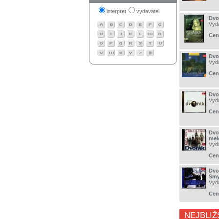
interpret
vydavatel
Dvo
Vyd
Cen
Dvo
Vyd
Cen
Dvo
Vyd
Cen
Dvo
melo
Vyd
Cen
Dvo
Smy
Vyd
Cen
NEJBLIŽ