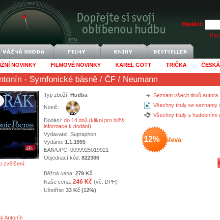
Hledání:
Rozš
IŽNÍ NOVINKY
FILMOVÉ NOVINKY
KAREL GOTT
TRIČKA
ČESKÁ
ntonín
- Symfonické básně / ČF / Neumann
Typ zboží:
Hudba
Seznam všech titulů autora
Všechny tituly se seznamy 
Nosič:
Všechny tituly s hudebními
Dodání:
do 14 dnů (klikni pro bližší
informace k dodání)
Vydavatel:
Supraphon
12%
sleva
Vydáno:
1.1.1995
EAN/UPC: 0099925019921
Objednací kód:
822366
o zvětšení.
Běžná cena:
279 Kč
246 Kč
Naše cena:
(vč. DPH)
Ušetříte:
33 Kč (12%)
k Antonín