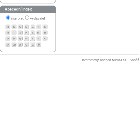
Abecední index
interpret
vydavatel
Internetový obchod Audio3.cz - Soběši