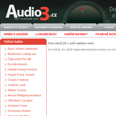
IHNED K DODÁNÍ
LUXUSNÍ BOXY
KNIŽNÍ NOVINKY
FILMOVÉ NOV
Vážná hudba
Toto zboží již v naší nabídce není.
Bach Johann Sebastian
Je možné, že zboží naleznete pod jinou kartou ve vyh
Beethoven Ludwig van
Čajkovskij Petr Iljič
Dvořák Antonín
Händel Georg Friedrich
Haydn Franz Joseph
Chopin Frederyk
Janáček Leoš
Mahler Gustav
Mozart Wolfgang Amadeus
Offenbach Jacques
Schubert Franz
Schumann Robert