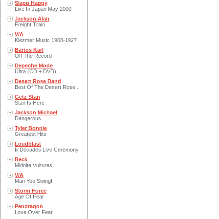
Slapp Happy
Live In Japan May 2000
Jackson Alan
Freight Train
V/A
Klezmer Music 1908-1927
Bartos Karl
Off The Record
Depeche Mode
Ultra (CD + DVD)
Desert Rose Band
Best Of The Desert Rose..
Getz Stan
Stan Is Here
Jackson Michael
Dangerous
Tyler Bonnie
Greatest Hits
Loudblast
Iii Decades Live Ceremony
Beck
Midnite Vultures
V/A
Man You Swing!
Storm Force
Age Of Fear
Pendragon
Love Over Fear