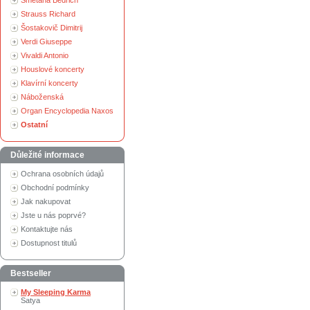
Smetana Bedřich
Strauss Richard
Šostakovič Dimitrij
Verdi Giuseppe
Vivaldi Antonio
Houslové koncerty
Klavírní koncerty
Náboženská
Organ Encyclopedia Naxos
Ostatní
Důležité informace
Ochrana osobních údajů
Obchodní podmínky
Jak nakupovat
Jste u nás poprvé?
Kontaktujte nás
Dostupnost titulů
Bestseller
My Sleeping Karma
Satya