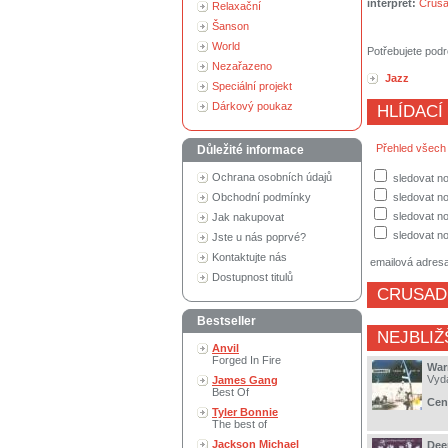
interpret:
Crusa
Relaxační
Šanson
World
Potřebujete podr
Nezařazeno
Jazz
Speciální projekt
Dárkový poukaz
HLÍDACÍ
Přehled všech
Důležité informace
Ochrana osobních údajů
sledovat no
Obchodní podmínky
sledovat n
sledovat no
Jak nakupovat
sledovat no
Jste u nás poprvé?
Kontaktujte nás
emailová adres
Dostupnost titulů
CRUSAD
Bestseller
NEJBLIŽ
Anvil
Forged In Fire
War
Vyd
James Gang
Best Of
Cen
Tyler Bonnie
The best of
Jackson Michael
Dee