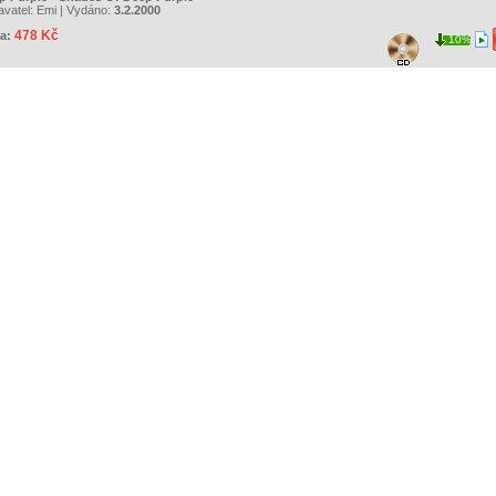
avatel:
Emi
| Vydáno:
3.2.2000
478 Kč
a:
10%