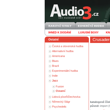
IHNED K DODÁNÍ
LUXUSNÍ BOXY
KN
Crusader
Ostatní
Česká a slovenská hudba
Alternativní hudba
Americana
Blues
Brazil
Experimentální hudba
Indie
Jazz
Fusion
Ostatní
Lidová píseň/Dechovka
Německý šlágr
katalogové čísl
původ:
import 
Psychedelic