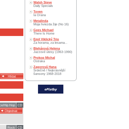
Walsh Steve
Daily Specials
Toyen
Ia Orana
Metalinda
Moja hviezda žije (No 16)
Gees Michael
There Is Home
Emil Viklický Trio
Za horama, za lesama...
Blehárová Helena
Jazzové útesy (1963-1990)
Prokop Michal
Ostraka
Zagorová Hana
Srdečně / Nejkrásnější
šansony 1968-2018
ce/Hip Hop
CD
Rock
CD