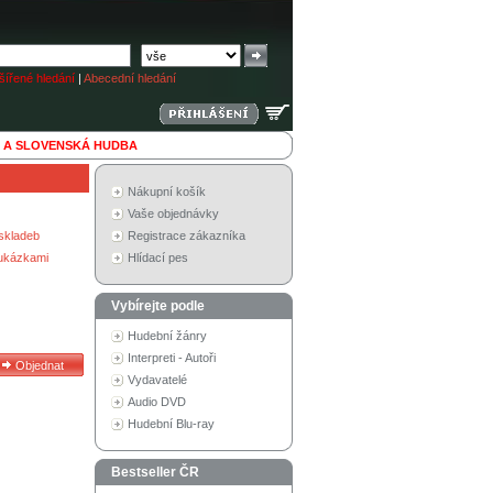
ířené hledání
|
Abecední hledání
 A SLOVENSKÁ HUDBA
Nákupní košík
Vaše objednávky
skladeb
Registrace zákazníka
 ukázkami
Hlídací pes
Vybírejte podle
Hudební žánry
Interpreti - Autoři
Vydavatelé
Audio DVD
Hudební Blu-ray
Bestseller ČR