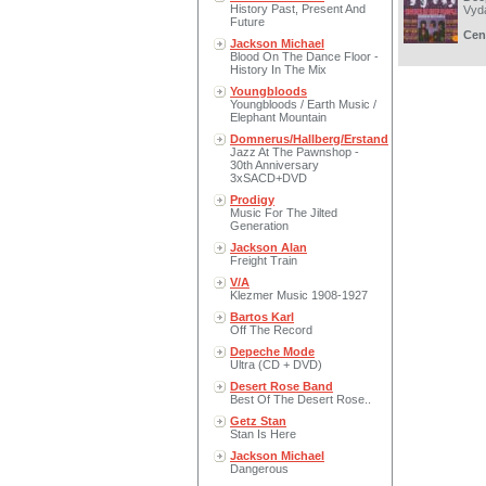
History Past, Present And
Vyd
Future
Cen
Jackson Michael
Blood On The Dance Floor -
History In The Mix
Youngbloods
Youngbloods / Earth Music /
Elephant Mountain
Domnerus/Hallberg/Erstand
Jazz At The Pawnshop -
30th Anniversary
3xSACD+DVD
Prodigy
Music For The Jilted
Generation
Jackson Alan
Freight Train
V/A
Klezmer Music 1908-1927
Bartos Karl
Off The Record
Depeche Mode
Ultra (CD + DVD)
Desert Rose Band
Best Of The Desert Rose..
Getz Stan
Stan Is Here
Jackson Michael
Dangerous