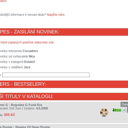
ders
obnější informace k tomuto titulu?
Napište nám
.
 PES - ZASÍLÁNÍ NOVINEK:
 Vámi zadaných položek naleznete zde
vinky interpreta
Crusaders
ovinky od vydavatele
Mca
vinky v kategorii
Ostatní
vinky v oddělení
Jazz
a:
ERS
- BESTSELERY:
ŠÍ TITULY V KATALOGU:
Dan
ren G - Regulate G Funk Era
avatel:
Def Jam
| Vydáno:
4.5.2000
10%
305 Kč
a:
p Purple - Shades Of Deep Purple