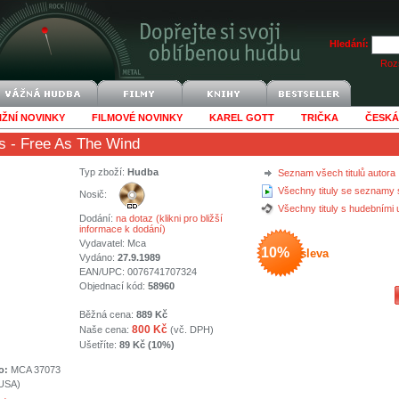
Hledání:
Rozš
IŽNÍ NOVINKY
FILMOVÉ NOVINKY
KAREL GOTT
TRIČKA
ČESKÁ
s
- Free As The Wind
Typ zboží:
Hudba
Seznam všech titulů autora
Všechny tituly se seznamy 
Nosič:
Všechny tituly s hudebními
Dodání:
na dotaz (klikni pro bližší
informace k dodání)
Vydavatel:
Mca
10%
sleva
Vydáno:
27.9.1989
EAN/UPC: 0076741707324
Objednací kód:
58960
Běžná cena:
889 Kč
800 Kč
Naše cena:
(vč. DPH)
Ušetříte:
89 Kč (10%)
o:
MCA 37073
(USA)