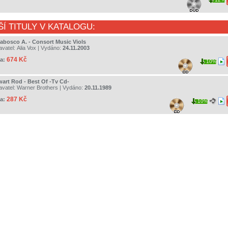
ŠÍ TITULY V KATALOGU:
rabosco A. - Consort Music Viols
avatel:
Alia Vox
| Vydáno:
24.11.2003
674 Kč
a:
10%
wart Rod - Best Of -Tv Cd-
avatel:
Warner Brothers
| Vydáno:
20.11.1989
287 Kč
a:
10%