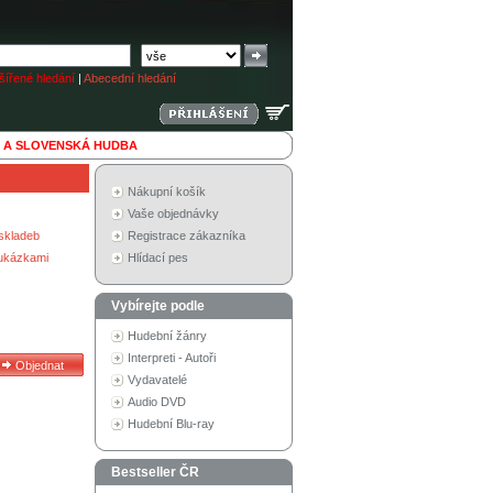
ířené hledání
|
Abecední hledání
 A SLOVENSKÁ HUDBA
Nákupní košík
Vaše objednávky
skladeb
Registrace zákazníka
 ukázkami
Hlídací pes
Vybírejte podle
Hudební žánry
Interpreti - Autoři
Vydavatelé
Audio DVD
Hudební Blu-ray
Bestseller ČR