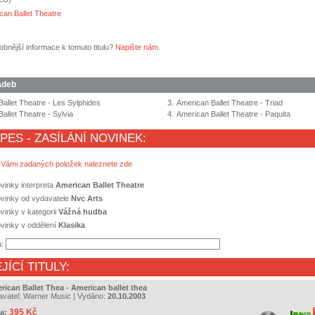
can Ballet Theatre
obnější informace k tomuto titulu?
Napište nám
.
adeb
allet Theatre - Les Sylphides
3.
American Ballet Theatre - Triad
allet Theatre - Sylvia
4.
American Ballet Theatre - Paquita
 PES - ZASÍLÁNÍ NOVINEK:
 Vámi zadaných položek naleznete zde
vinky interpreta
American Ballet Theatre
ovinky od vydavatele
Nvc Arts
vinky v kategorii
Vážná hudba
vinky v oddělení
Klasika
a:
JÍCÍ TITULY:
rican Ballet Thea - American ballet thea
avatel:
Warner Music
| Vydáno:
20.10.2003
395 Kč
a:
12%