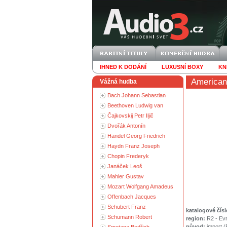
IHNED K DODÁNÍ
LUXUSNÍ BOXY
KN
American 
Vážná hudba
Bach Johann Sebastian
Beethoven Ludwig van
Čajkovskij Petr Iljič
Dvořák Antonín
Händel Georg Friedrich
Haydn Franz Joseph
Chopin Frederyk
Janáček Leoš
Mahler Gustav
Mozart Wolfgang Amadeus
Offenbach Jacques
Schubert Franz
katalogové čísl
Schumann Robert
region:
R2 - Ev
původ:
import 