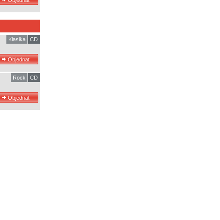
Klasika
CD
Rock
CD