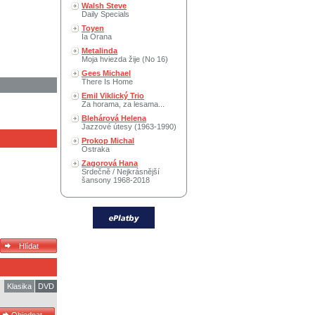
Walsh Steve
Daily Specials
Toyen
Ia Orana
Metalinda
Moja hviezda žije (No 16)
Gees Michael
There Is Home
Emil Viklický Trio
Za horama, za lesama...
Blehárová Helena
Jazzové útesy (1963-1990)
Prokop Michal
Ostraka
Zagorová Hana
Srdečně / Nejkrásnější
šansony 1968-2018
Klasika
DVD