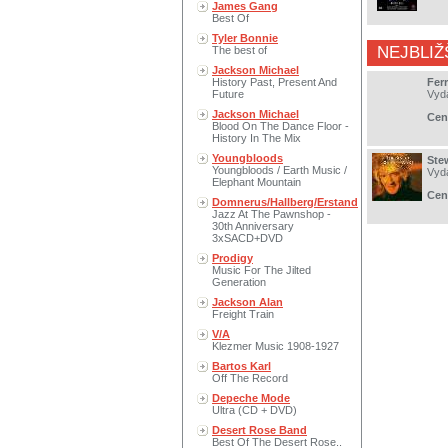
James Gang
Best Of
Tyler Bonnie
NEJBLIŽ
The best of
Jackson Michael
History Past, Present And
Fer
Future
Vyd
Jackson Michael
Cen
Blood On The Dance Floor -
History In The Mix
Youngbloods
Ste
Youngbloods / Earth Music /
Vyd
Elephant Mountain
Cen
Domnerus/Hallberg/Erstand
Jazz At The Pawnshop -
30th Anniversary
3xSACD+DVD
Prodigy
Music For The Jilted
Generation
Jackson Alan
Freight Train
V/A
Klezmer Music 1908-1927
Bartos Karl
Off The Record
Depeche Mode
Ultra (CD + DVD)
Desert Rose Band
Best Of The Desert Rose..