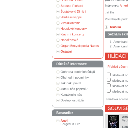
Smetana Bedřich
interpret:
Ameri
Strauss Richard
Šostakovič Dimitrij
..at the
Verdi Giuseppe
Potřebujete podr
Vivaldi Antonio
Klasika
Houslové koncerty
Seznam skl
Klavírní koncerty
Náboženská
1.
American B
Organ Encyclopedia Naxos
2.
American B
Ostatní
HLÍDACÍ
Důležité informace
Přehled všech
Ochrana osobních údajů
sledovat no
Obchodní podmínky
sledovat n
Jak nakupovat
sledovat no
Jste u nás poprvé?
sledovat no
Kontaktujte nás
emailová adres
Dostupnost titulů
SOUVISE
Bestseller
Ame
Vyd
Anvil
Forged In Fire
Cen