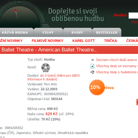
Hledání:
Rozš
IŽNÍ NOVINKY
FILMOVÉ NOVINKY
KAREL GOTT
TRIČKA
ČESKÁ
Ballet Theatre
- American Ballet Theatre..
Typ zboží:
Hudba
Seznam všech titulů autora
Všechny tituly se seznamy 
Nosič:
Všechny tituly s hudebními
Dodání:
do 3 týdnů (klikni pro bližší
informace k dodání)
Vydavatel:
Nvc Arts
10%
sleva
Vydáno:
22.12.2003
EAN/UPC: 0639842655521
Objednací kód:
583144
Běžná cena:
699 Kč
629 Kč
Naše cena:
(vč. DPH)
Ušetříte:
70 Kč (10%)
o:
3984265552
ropa (ČR), Japonsko, Střední východ, Jihoafrická republika
(EU)