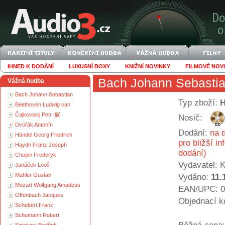
IHNED K DODÁNÍ
LUXUSNÍ BOXY
KNIŽNÍ NOVINKY
FILMOVÉ NOV
Bach Johann Sebasti
Vážná hudba
Bach Johann Sebastian
Typ zboží:
Beethoven Ludwig van
Čajkovskij Petr Iljič
Nosič:
Dvořák Antonín
Dodání:
na d
Händel Georg Friedrich
pro bližší i
Haydn Franz Joseph
dodání)
Chopin Frederyk
Vydavatel:
K
Janáček Leoš
Mahler Gustav
Vydáno:
11.
Mozart Wolfgang Amadeus
EAN/UPC: 0
Offenbach Jacques
Objednací k
Schubert Franz
Schumann Robert