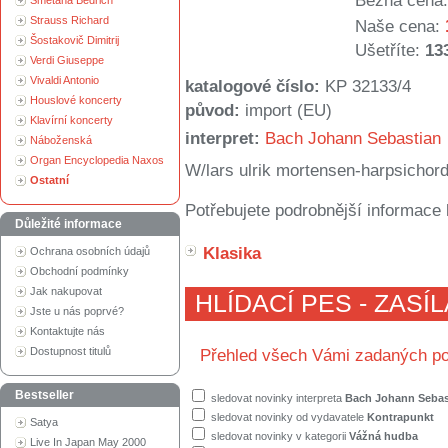
Běžná cena:
Smetana Bedřich
Strauss Richard
Naše cena:
Šostakovič Dimitrij
Ušetříte:
13
Verdi Giuseppe
Vivaldi Antonio
katalogové číslo:
KP 32133/4
Houslové koncerty
původ:
import (EU)
Klavírní koncerty
interpret:
Bach Johann Sebastian
Náboženská
Organ Encyclopedia Naxos
W/lars ulrik mortensen-harpsichor
Ostatní
Potřebujete podrobnější informace 
Důležité informace
Klasika
Ochrana osobních údajů
Obchodní podmínky
Jak nakupovat
HLÍDACÍ PES - ZASÍ
Jste u nás poprvé?
Kontaktujte nás
Dostupnost titulů
Přehled všech Vámi zadaných po
Bestseller
sledovat novinky interpreta
Bach Johann Sebas
sledovat novinky od vydavatele
Kontrapunkt
Satya
sledovat novinky v kategorii
Vážná hudba
Live In Japan May 2000