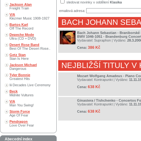
sledovat novinky v oddělení
Klasika
Jackson Alan
Freight Train
emailová adresa:
V/A
Klezmer Music 1908-1927
BACH JOHANN SEBA
Bartos Karl
Off The Record
Bach Johann Sebastian - Braniborské 
Depeche Mode
BWV 1046-1051 - Brandenburg Concer
Ultra (CD + DVD)
Vydavatel:
Supraphon
| Vydáno:
28.3.200
Desert Rose Band
386 Kč
Cena:
Best Of The Desert Rose..
Getz Stan
Stan Is Here
NEJBLIŽŠÍ TITULY V
Jackson Michael
Dangerous
Tyler Bonnie
Mozart Wolfgang Amadeus - Piano Con
Greatest Hits
Vydavatel:
Kontrapunkt
| Vydáno:
11.11.1
Iii Decades Live Ceremony
638 Kč
Cena:
Beck
Midnite Vultures
Ginastera / Tishchenko - Concertos F
V/A
Vydavatel:
Kontrapunkt
| Vydáno:
11.11.1
Man You Swing!
638 Kč
Storm Force
Cena:
Age Of Fear
Pendragon
Love Over Fear
Abecední index