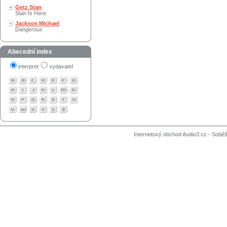
Getz Stan
Stan Is Here
Jackson Michael
Dangerous
Abecední index
interpret
vydavatel
Internetový obchod Audio3.cz - Soběši