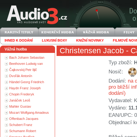
IHNED K DODÁNÍ
LUXUSNÍ BOXY
KNIŽNÍ NOVINKY
FILMOVÉ NOV
Christensen Jacob
- C
Vážná hudba
Bach Johann Sebastian
Typ zboží:
Beethoven Ludwig van
Čajkovskij Petr Iljič
Nosič:
Dvořák Antonín
Dodání:
na d
Händel Georg Friedrich
pro bližší i
Haydn Franz Joseph
dodání)
Chopin Frederyk
Vydavatel:
K
Janáček Leoš
Mahler Gustav
Vydáno:
11.
Mozart Wolfgang Amadeus
EAN/UPC: 0
Offenbach Jacques
Objednací k
Schubert Franz
Schumann Robert