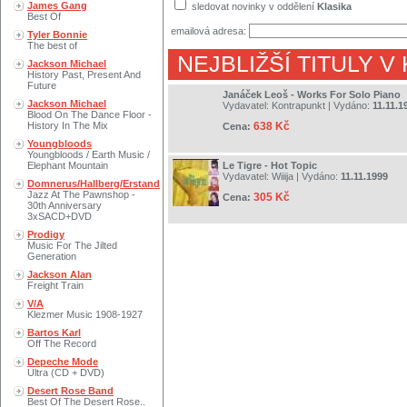
James Gang
sledovat novinky v oddělení
Klasika
Best Of
emailová adresa:
Tyler Bonnie
The best of
NEJBLIŽŠÍ TITULY V
Jackson Michael
History Past, Present And
Future
Janáček Leoš - Works For Solo Piano
Jackson Michael
Vydavatel:
Kontrapunkt
| Vydáno:
11.11.1
Blood On The Dance Floor -
History In The Mix
638 Kč
Cena:
Youngbloods
Youngbloods / Earth Music /
Elephant Mountain
Le Tigre - Hot Topic
Vydavatel:
Wiiija
| Vydáno:
11.11.1999
Domnerus/Hallberg/Erstand
Jazz At The Pawnshop -
305 Kč
Cena:
30th Anniversary
3xSACD+DVD
Prodigy
Music For The Jilted
Generation
Jackson Alan
Freight Train
V/A
Klezmer Music 1908-1927
Bartos Karl
Off The Record
Depeche Mode
Ultra (CD + DVD)
Desert Rose Band
Best Of The Desert Rose..