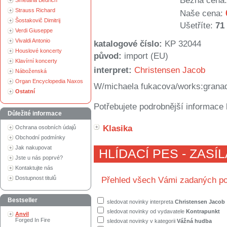
Běžná cena:
Smetana Bedřich
Strauss Richard
Naše cena:
Šostakovič Dimitrij
Ušetříte:
71
Verdi Giuseppe
Vivaldi Antonio
katalogové číslo:
KP 32044
Houslové koncerty
původ:
import (EU)
Klavírní koncerty
interpret:
Christensen Jacob
Náboženská
Organ Encyclopedia Naxos
W/michaela fukacova/works:granado
Ostatní
Potřebujete podrobnější informace 
Důležité informace
Klasika
Ochrana osobních údajů
Obchodní podmínky
Jak nakupovat
HLÍDACÍ PES - ZASÍ
Jste u nás poprvé?
Kontaktujte nás
Dostupnost titulů
Přehled všech Vámi zadaných po
Bestseller
sledovat novinky interpreta
Christensen Jacob
sledovat novinky od vydavatele
Kontrapunkt
Anvil
Forged In Fire
sledovat novinky v kategorii
Vážná hudba