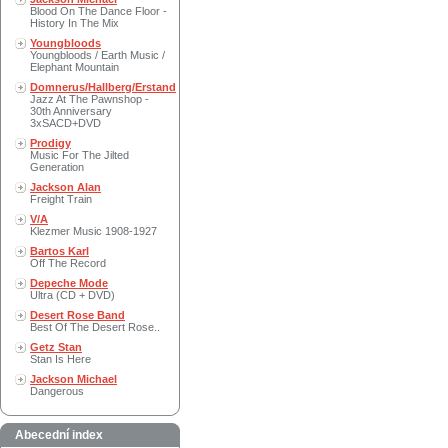
Blood On The Dance Floor -
History In The Mix
Youngbloods
Youngbloods / Earth Music /
Elephant Mountain
Domnerus/Hallberg/Erstand
Jazz At The Pawnshop -
30th Anniversary
3xSACD+DVD
Prodigy
Music For The Jilted
Generation
Jackson Alan
Freight Train
V/A
Klezmer Music 1908-1927
Bartos Karl
Off The Record
Depeche Mode
Ultra (CD + DVD)
Desert Rose Band
Best Of The Desert Rose..
Getz Stan
Stan Is Here
Jackson Michael
Dangerous
Abecední index