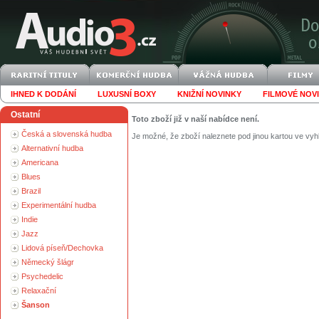
IHNED K DODÁNÍ
LUXUSNÍ BOXY
KNIŽNÍ NOVINKY
FILMOVÉ NOV
Ostatní
Toto zboží již v naší nabídce není.
Česká a slovenská hudba
Je možné, že zboží naleznete pod jinou kartou ve vyh
Alternativní hudba
Americana
Blues
Brazil
Experimentální hudba
Indie
Jazz
Lidová píseň/Dechovka
Německý šlágr
Psychedelic
Relaxační
Šanson