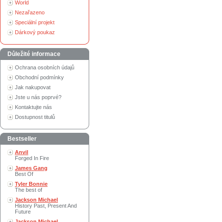
World
Nezařazeno
Speciální projekt
Dárkový poukaz
Důležité informace
Ochrana osobních údajů
Obchodní podmínky
Jak nakupovat
Jste u nás poprvé?
Kontaktujte nás
Dostupnost titulů
Bestseller
Anvil
Forged In Fire
James Gang
Best Of
Tyler Bonnie
The best of
Jackson Michael
History Past, Present And
Future
Jackson Michael