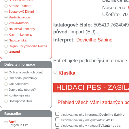
Běžná cena:
Smetana Bedřich
Strauss Richard
Naše cena:
Šostakovič Dimitrij
Ušetříte:
70
Verdi Giuseppe
Vivaldi Antonio
katalogové číslo:
505419 7624049
Houslové koncerty
původ:
import (EU)
Klavírní koncerty
interpret:
Devieilhe Sabine
Náboženská
Organ Encyclopedia Naxos
Ostatní
Potřebujete podrobnější informace 
Důležité informace
Klasika
Ochrana osobních údajů
Obchodní podmínky
Jak nakupovat
HLÍDACÍ PES - ZASÍ
Jste u nás poprvé?
Kontaktujte nás
Dostupnost titulů
Přehled všech Vámi zadaných po
Bestseller
sledovat novinky interpreta
Devieilhe Sabine
sledovat novinky od vydavatele
Wa.Cl
Anvil
Forged In Fire
sledovat novinky v kategorii
Vážná hudba