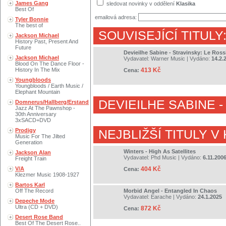
James Gang
sledovat novinky v oddělení
Klasika
Best Of
emailová adresa:
Tyler Bonnie
The best of
SOUVISEJÍCÍ TITULY
Jackson Michael
History Past, Present And
Future
Devieilhe Sabine - Stravinsky: Le Ross
Jackson Michael
Vydavatel:
Warner Music
| Vydáno:
14.2.
Blood On The Dance Floor -
History In The Mix
413 Kč
Cena:
Youngbloods
Youngbloods / Earth Music /
Elephant Mountain
DEVIEILHE SABINE
-
Domnerus/Hallberg/Erstand
Jazz At The Pawnshop -
30th Anniversary
3xSACD+DVD
Prodigy
NEJBLIŽŠÍ TITULY V
Music For The Jilted
Generation
Winters - High As Satellites
Jackson Alan
Vydavatel:
Phd Music
| Vydáno:
6.11.200
Freight Train
V/A
404 Kč
Cena:
Klezmer Music 1908-1927
Bartos Karl
Off The Record
Morbid Angel - Entangled In Chaos
Vydavatel:
Earache
| Vydáno:
24.1.2025
Depeche Mode
Ultra (CD + DVD)
872 Kč
Cena:
Desert Rose Band
Best Of The Desert Rose..