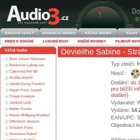
IHNED K DODÁNÍ
LUXUSNÍ BOXY
KNIŽNÍ NOVINKY
FILMOVÉ NOV
Devieilhe Sabine
- Str
Vážná hudba
Bach Johann Sebastian
Typ zboží:
Beethoven Ludwig van
Čajkovskij Petr Iljič
Nosič:
Dvořák Antonín
Dodání:
do 1
Händel Georg Friedrich
pro bližší i
Haydn Franz Joseph
dodání)
Chopin Frederyk
Vydavatel:
W
Janáček Leoš
Mahler Gustav
Vydáno:
14.
Mozart Wolfgang Amadeus
EAN/UPC: 5
Offenbach Jacques
Objednací k
Schubert Franz
Schumann Robert