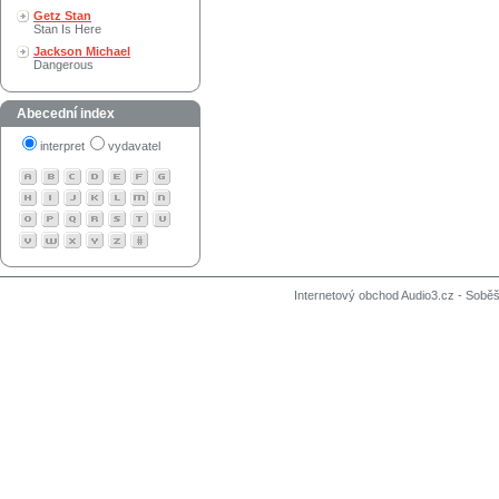
Getz Stan
Stan Is Here
Jackson Michael
Dangerous
Abecední index
interpret
vydavatel
Internetový obchod Audio3.cz - Soběši