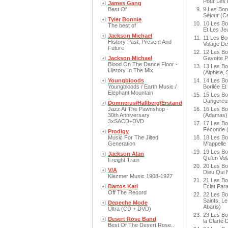
Pour Les 
James Gang
Best Of
9.
9 Les Boré
Séjour (Ca
Tyler Bonnie
10.
10 Les Bo
The best of
Et Les Je
Jackson Michael
11.
11 Les Bo
History Past, Present And
Volage De
Future
12.
12 Les Bo
Jackson Michael
Gavotte P
Blood On The Dance Floor -
13.
13 Les Bor
History In The Mix
(Alphise, 
Youngbloods
14.
14 Les Bo
Youngbloods / Earth Music /
Borilée Et
Elephant Mountain
15.
15 Les Bo
Dangereux
Domnerus/Hallberg/Erstand
Jazz At The Pawnshop -
16.
16 Les Bo
30th Anniversary
(Adamas)
3xSACD+DVD
17.
17 Les Bor
Féconde 
Prodigy
Music For The Jilted
18.
18 Les Bor
Generation
M'appelle
19.
19 Les Bo
Jackson Alan
Qu'en Vol
Freight Train
20.
20 Les Bo
V/A
Dieu Qui 
Klezmer Music 1908-1927
21.
21 Les Bo
Bartos Karl
Éclat Par
Off The Record
22.
22 Les Bo
Saints, L
Depeche Mode
Abaris)
Ultra (CD + DVD)
23.
23 Les Bo
Desert Rose Band
la Clarté D
Best Of The Desert Rose..