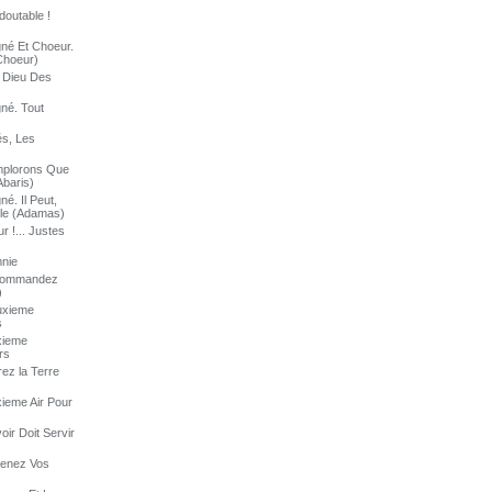
doutable !
né Et Choeur.
Choeur)
e Dieu Des
né. Tout
és, Les
implorons Que
baris)
é. Il Peut,
ble (Adamas)
 !... Justes
mnie
. Commandez
)
uxieme
s
xieme
rs
ez la Terre
xieme Air Pour
ir Doit Servir
renez Vos