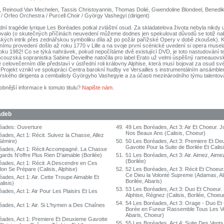
, Reinoud Van Mechelen, Tassis Christoyannis, Thomas Dolié, Gwendoline Blondeel, Benedikt
 / Orfeo Orchestra / Purcell Choir / György Vashegyi (dirigent)
 tragédie lyrique Les Boréades potkal zvláštní osud. Za skladatelova života nebyla nikdy 
ovalo (o skutečných příčinách neuvedení můžeme dodnes jen spekulovat důvodů se totiž na
rských intrik přes zednářskou symboliku díla až po požár pařížské Opery v době zkoušek).
ímu provedení došlo až roku 1770 v Lille a na svoje první scénické uvedení si opera musel
oku 1982! Co se týká nahrávek, pokud nepočítáme dvě existující DVD, je toto nastudování t
ouzská sopranistka Sabine Devieilhe natočila pro label Erato už velmi úspěšný rameauovský
elovečerním díle představí v ústřední roli královny Alphise, která musí bojovat za osud sv
Projekt vznikl ve spolupráci Centra barokní hudby ve Versailles s instrumentálním ansámbl
ského dirigenta a cembalisty Györgyho Vashegyie a za účasti mezinárodního týmu talentova
obnější informace k tomuto titulu?
Napište nám
.
adeb
éades: Ouverture
49.
49 Les Boréades, Act 3: Air Et Choeur. 
Nos Beaux Ans (Calisis, Choeur)
ades, Act 1: Récit. Suivez la Chasse, Allez
Sémire)
50.
50 Les Boréades, Act 3: Premiere Et De
Gavotte Pour la Suite de Borilée Et Calisi
éades, Act 1: Récit Accompagné. La Chasse
ards N'offre Plus Rien D'aimable (Borilée)
51.
51 Les Boréades, Act 3: Air. Aimez, Aimez
(Borilée)
éades, Act 1: Récit. A Descendre en Ces
lon Se Prépare (Calisis, Alphise)
52.
52 Les Boréades, Act 3: Récit Et Choeur
Ce Dieu la Volonté Supreme (Adamas, Alp
ades, Act 1: Air. Cette Troupe Aimable Et
Borilée, Abaris)
lisis)
53.
53 Les Boréades, Act 3: Duo Et Choeur.
ades, Act 1: Air Pour Les Plaisirs Et Les
Alphise, Régnez (Calisis, Borilée, Choeu
54.
54 Les Boréades, Act 3: Orage - Duo Et
éades, Act 1: Air. Si L'hymen a Des Chaînes
Borée en Fureur Rassemble Tous Les Ve
Abaris, Choeur)
éades, Act 1: Premiere Et Deuxieme Gavotte
55.
55 Les Boréades, Act 4: Suite Des Vents