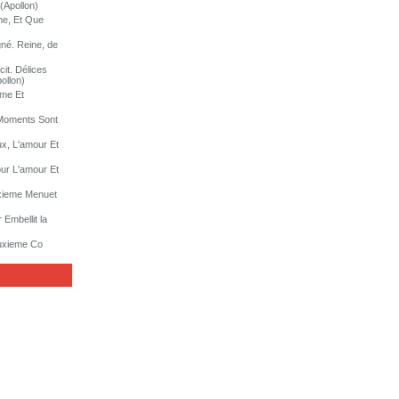
(Apollon)
ne, Et Que
né. Reine, de
it. Délices
ollon)
eme Et
 Moments Sont
ux, L'amour Et
ur L'amour Et
uxieme Menuet
 Embellit la
euxieme Co