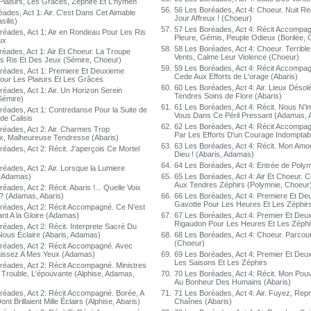
Plaisirs, Les Grâces, Zéphire Et L'hymen
56.
56 Les Boréades, Act 4: Choeur. Nuit Re
ades, Act 1: Air. C'est Dans Cet Aimable
Jour Affreux ! (Choeur)
silis)
57.
57 Les Boréades, Act 4: Récit Accompag
réades, Act 1: Air en Rondeau Pour Les Ris
Pleure, Gémis, Peuple Odieux (Borilée, 
ux
58.
58 Les Boréades, Act 4: Choeur. Terribl
réades, Act 1: Air Et Choeur. La Troupe
Vents, Calme Leur Violence (Choeur)
s Ris Et Des Jeux (Sémire, Choeur)
59.
59 Les Boréades, Act 4: Récit Accompag
réades, Act 1: Premiere Et Deuxieme
Cede Aux Efforts de L'orage (Abaris)
our Les Plaisirs Et Les Grâces
60.
60 Les Boréades, Act 4: Air. Lieux Désol
éades, Act 1: Air. Un Horizon Serein
Tendres Soins de Flore (Abaris)
Sémire)
61.
61 Les Boréades, Act 4: Récit. Nous N'
réades, Act 1: Contredanse Pour la Suite de
Vous Dans Ce Péril Pressant (Adamas, A
 de Calisis
62.
62 Les Boréades, Act 4: Récit Accompagn
réades, Act 2: Air. Charmes Trop
Par Les Efforts D'un Courage Indompta
, Malheureuse Tendresse (Abaris)
63.
63 Les Boréades, Act 4: Récit. Mon Amour
réades, Act 2: Récit. J'aperçois Ce Mortel
Dieu ! (Abaris, Adamas)
64.
64 Les Boréades, Act 4: Entrée de Poly
éades, Act 2: Air. Lorsque la Lumiere
(Adamas)
65.
65 Les Boréades, Act 4: Air Et Choeur
Aux Tendres Zéphirs (Polymnie, Choeur
éades, Act 2: Récit. Abaris !... Quelle Voix
 ? (Adamas, Abaris)
66.
66 Les Boréades, Act 4: Premiere Et De
Gavotte Pour Les Heures Et Les Zéphir
réades, Act 2: Récit Accompagné. Ce N'est
ant A la Gloire (Adamas)
67.
67 Les Boréades, Act 4: Premier Et Deu
Rigaudon Pour Les Heures Et Les Zéphi
réades, Act 2: Récit. Interprete Sacré Du
Nous Éclaire (Abaris, Adamas)
68.
68 Les Boréades, Act 4: Choeur. Parcour
(Choeur)
réades, Act 2: Récit Accompagné. Avec
aissez A Mes Yeux (Adamas)
69.
69 Les Boréades, Act 4: Premier Et Deu
Les Saisons Et Les Zéphirs
réades, Act 2: Récit Accompagné. Ministres
e Trouble, L'épouvante (Alphise, Adamas,
70.
70 Les Boréades, Act 4: Récit. Mon Pouvo
Au Bonheur Des Humains (Abaris)
réades, Act 2: Récit Accompagné. Borée, A
71.
71 Les Boréades, Act 4: Air. Fuyez, Rep
ont Brillaient Mille Éclairs (Alphise, Abaris)
Chaînes (Abaris)