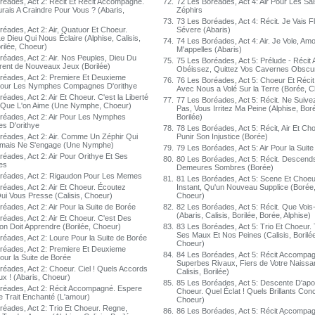
réades, Act 2: Récit Et Récit Accompagné.
72.
72 Les Boréades, Act 4: Air Pour Les Sa
urais A Craindre Pour Vous ? (Abaris,
Zéphirs
73.
73 Les Boréades, Act 4: Récit. Je Vais F
éades, Act 2: Air, Quatuor Et Choeur.
Sévere (Abaris)
 Dieu Qui Nous Éclaire (Alphise, Calisis,
74.
74 Les Boréades, Act 4: Air. Je Vole, Am
rilée, Choeur)
M'appelles (Abaris)
réades, Act 2: Air. Nos Peuples, Dieu Du
75.
75 Les Boréades, Act 5: Prélude - Réci
ffrent de Nouveaux Jeux (Borilée)
Obéissez, Quittez Vos Cavernes Obscu
réades, Act 2: Premiere Et Deuxieme
76.
76 Les Boréades, Act 5: Choeur Et Réci
Pour Les Nymphes Compagnes D'orithye
Avec Nous a Volé Sur la Terre (Borée, 
éades, Act 2: Air Et Choeur. C'est la Liberté
77.
77 Les Boréades, Act 5: Récit. Ne Suiv
t Que L'on Aime (Une Nymphe, Choeur)
Pas, Vous Irritez Ma Peine (Alphise, Boré
réades, Act 2: Air Pour Les Nymphes
Borilée)
s D'orithye
78.
78 Les Boréades, Act 5: Récit, Air Et Ch
réades, Act 2: Air. Comme Un Zéphir Qui
Punir Son Injustice (Borée)
amais Ne S'engage (Une Nymphe)
79.
79 Les Boréades, Act 5: Air Pour la Suite
réades, Act 2: Air Pour Orithye Et Ses
80.
80 Les Boréades, Act 5: Récit. Descen
es
Demeures Sombres (Borée)
réades, Act 2: Rigaudon Pour Les Memes
81.
81 Les Boréades, Act 5: Scene Et Choe
réades, Act 2: Air Et Choeur. Écoutez
Instant, Qu'un Nouveau Supplice (Borée,
ui Vous Presse (Calisis, Choeur)
Choeur)
éades, Act 2: Air Pour la Suite de Borée
82.
82 Les Boréades, Act 5: Récit. Que Vois
(Abaris, Calisis, Borilée, Borée, Alphise)
réades, Act 2: Air Et Choeur. C'est Des
on Doit Apprendre (Borilée, Choeur)
83.
83 Les Boréades, Act 5: Trio Et Choeur
Ses Maux Et Nos Peines (Calisis, Borilé
réades, Act 2: Loure Pour la Suite de Borée
Choeur)
réades, Act 2: Premiere Et Deuxieme
84.
84 Les Boréades, Act 5: Récit Accompa
our la Suite de Borée
Superbes Rivaux, Fiers de Votre Naissa
réades, Act 2: Choeur. Ciel ! Quels Accords
Calisis, Borilée)
x ! (Abaris, Choeur)
85.
85 Les Boréades, Act 5: Descente D'apol
réades, Act 2: Récit Accompagné. Espere
Choeur. Quel Éclat ! Quels Brillants Conc
e Trait Enchanté (L'amour)
Choeur)
réades, Act 2: Trio Et Choeur. Regne,
86.
86 Les Boréades, Act 5: Récit Accompa