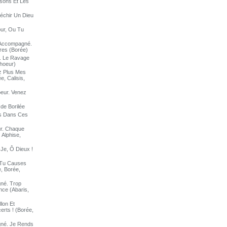
isons Et Les
léchir Un Dieu
our, Ou Tu
t Accompagné.
res (Borée)
t. Le Ravage
Choeur)
ez Plus Mes
e, Calisis,
oeur. Venez
 de Borilée
ds Dans Ces
ur. Chaque
 Alphise,
-Je, Ô Dieux !
. Tu Causes
e, Borée,
gné. Trop
nce (Abaris,
lon Et
erts ! (Borée,
gné. Je Rends