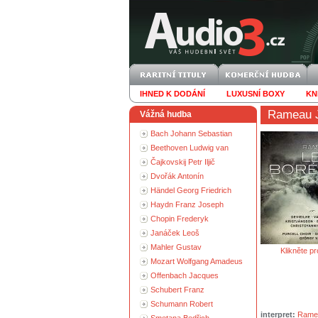
IHNED K DODÁNÍ
LUXUSNÍ BOXY
KN
Rameau J
Vážná hudba
Bach Johann Sebastian
Beethoven Ludwig van
Čajkovskij Petr Iljič
Dvořák Antonín
Händel Georg Friedrich
Haydn Franz Joseph
Chopin Frederyk
Janáček Leoš
Mahler Gustav
Klikněte pr
Mozart Wolfgang Amadeus
Offenbach Jacques
Schubert Franz
Schumann Robert
interpret:
Ramea