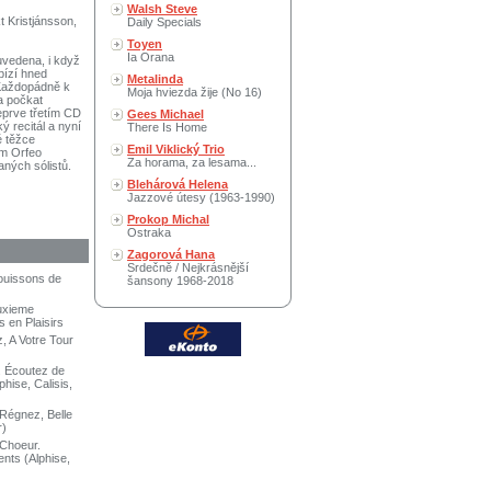
Walsh Steve
 Kristjánsson,
Daily Specials
Toyen
Ia Orana
uvedena, i když
bízí hned
Metalinda
 Každopádně k
Moja hviezda žije (No 16)
a počkat
eprve třetím CD
Gees Michael
 recitál a nyní
There Is Home
é těžce
Emil Viklický Trio
em Orfeo
Za horama, za lesama...
ných sólistů.
Blehárová Helena
Jazzové útesy (1963-1990)
Prokop Michal
Ostraka
Zagorová Hana
Srdečně / Nejkrásnější
Jouissons de
šansony 1968-2018
uxieme
s en Plaisirs
, A Votre Tour
. Écoutez de
hise, Calisis,
 Régnez, Belle
r)
 Choeur.
nts (Alphise,