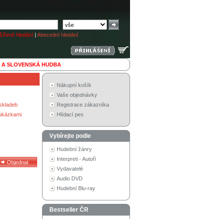
ířené hledání
|
Abecední hledání
 A SLOVENSKÁ HUDBA
Nákupní košík
Vaše objednávky
skladeb
Registrace zákazníka
 ukázkami
Hlídací pes
Vybírejte podle
Hudební žánry
Interpreti - Autoři
Vydavatelé
Audio DVD
Hudební Blu-ray
Bestseller ČR