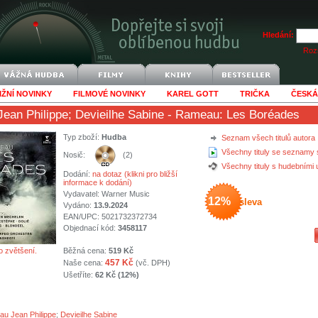
Hledání:
Rozš
IŽNÍ NOVINKY
FILMOVÉ NOVINKY
KAREL GOTT
TRIČKA
ČESKÁ
ean Philippe
;
Devieilhe Sabine
- Rameau: Les Boréades
Typ zboží:
Hudba
Seznam všech titulů autora
Všechny tituly se seznamy 
Nosič:
(2)
Všechny tituly s hudebními
Dodání:
na dotaz (klikni pro bližší
informace k dodání)
Vydavatel:
Warner Music
12%
sleva
Vydáno:
13.9.2024
EAN/UPC: 5021732372734
Objednací kód:
3458117
o zvětšení.
Běžná cena:
519 Kč
457 Kč
Naše cena:
(vč. DPH)
Ušetříte:
62 Kč (12%)
u Jean Philippe
;
Devieilhe Sabine