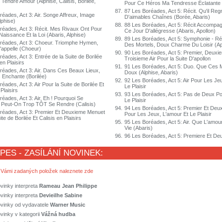
Tendre Amour (Alphise, Calisis, Borilée,
Pour Ce Héros Ma Tendresse Éclatante 
87.
87 Les Boréades, Act 5: Récit. Qu'il Reg
éades, Act 3: Air. Songe Affreux, Image
D'aimables Chaînes (Borée, Abaris)
lphise)
88.
88 Les Boréades, Act 5: Récit Accompag
réades, Act 3: Récit. Mes Rivaux Ont Pour
Ce Jour D'allégresse (Abaris, Apollon)
aissance Et la Loi (Abaris, Alphise)
89.
89 Les Boréades, Act 5: Symphonie - Réc
réades, Act 3: Choeur. Triomphe Hymen,
Des Mortels, Doux Charme Du Loisir (Ap
'appelle (Choeur)
90.
90 Les Boréades, Act 5: Premier, Deuxi
éades, Act 3: Entrée de la Suite de Borilée
Troisieme Air Pour la Suite D'apollon
en Plaisirs
91.
91 Les Boréades, Act 5: Duo. Que Ces
réades, Act 3: Air. Dans Ces Beaux Lieux,
Doux (Alphise, Abaris)
 Enchante (Borilée)
92.
92 Les Boréades, Act 5: Air Pour Les Je
éades, Act 3: Air Pour la Suite de Borilée Et
Le Plaisir
 Plaisirs
93.
93 Les Boréades, Act 5: Pas de Deux Po
éades, Act 3: Air. Eh ! Pourquoi Se
Le Plaisir
 Peut-On Trop TÔT Se Rendre (Calisis)
94.
94 Les Boréades, Act 5: Premier Et De
réades, Act 3: Premier Et Deuxieme Menuet
Pour Les Jeux, L'amour Et Le Plaisir
ite de Borilée Et Calisis en Plaisirs
95.
95 Les Boréades, Act 5: Air. Que L'amour
Vie (Abaris)
96.
96 Les Boréades, Act 5: Premiere Et D
 PES - ZASÍLÁNÍ NOVINEK:
 Vámi zadaných položek naleznete zde
vinky interpreta
Rameau Jean Philippe
vinky interpreta
Devieilhe Sabine
ovinky od vydavatele
Warner Music
vinky v kategorii
Vážná hudba