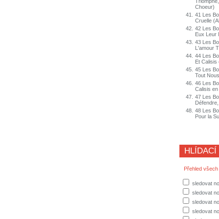
Triomphe, 
Choeur)
41.
41 Les Bor
Cruelle (A
42.
42 Les Bo
Eux Leur N
43.
43 Les Bo
L'amour T
44.
44 Les Bor
Et Calisis 
45.
45 Les Bo
Tout Nous
46.
46 Les Bor
Calisis en
47.
47 Les Bor
Défendre,
48.
48 Les Bo
Pour la Su
HLÍDACÍ
Přehled všech
sledovat no
sledovat no
sledovat n
sledovat no