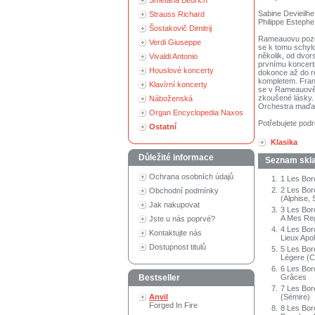
Smetana Bedřich
Sabine Devieilhe
Strauss Richard
Philippe Estephe
Šostakovič Dimitrij
Rameauovu pozdní
Verdi Giuseppe
se k tomu schyl
několik, od dvo
Vivaldi Antonio
prvnímu koncertn
Houslové koncerty
dokonce až do r
kompletem. Franc
Klavírní koncerty
se v Rameauově c
zkoušené lásky. 
Náboženská
Orchestra maďar
Organ Encyclopedia Naxos
Potřebujete podr
Ostatní
Klasika
Důležité informace
Seznam skl
Ochrana osobních údajů
1.
1 Les Bor
2.
2 Les Boré
Obchodní podmínky
(Alphise, 
Jak nakupovat
3.
3 Les Bor
A Mes Reg
Jste u nás poprvé?
4.
4 Les Bor
Kontaktujte nás
Lieux Apol
Dostupnost titulů
5.
5 Les Boré
Légere (Ca
6.
6 Les Boré
Bestseller
Grâces
7.
7 Les Bor
Anvil
(Sémire)
Forged In Fire
8.
8 Les Bor