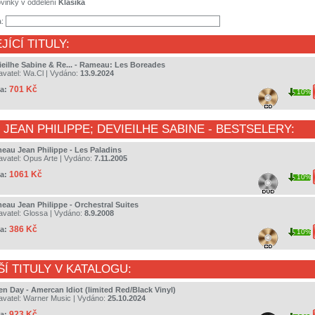
vinky v oddělení
Klasika
a:
JÍCÍ TITULY:
ieilhe Sabine & Re... - Rameau: Les Boreades
avatel:
Wa.Cl
| Vydáno:
13.9.2024
701 Kč
a:
10%
JEAN PHILIPPE
;
DEVIEILHE SABINE
- BESTSELERY:
eau Jean Philippe - Les Paladins
avatel:
Opus Arte
| Vydáno:
7.11.2005
1061 Kč
a:
10%
eau Jean Philippe - Orchestral Suites
avatel:
Glossa
| Vydáno:
8.9.2008
386 Kč
a:
10%
ŠÍ TITULY V KATALOGU:
en Day - Amercan Idiot (limited Red/Black Vinyl)
avatel:
Warner Music
| Vydáno:
25.10.2024
923 Kč
a: