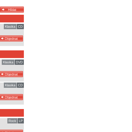
Klasika
CD
Klasika
DVD
Klasika
CD
Rock
LP