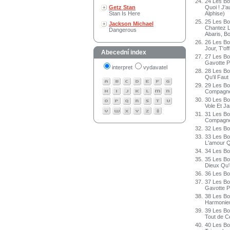
24.
24 Les Bo
Getz Stan
Quoi ! J'a
Stan Is Here
Alphise)
25.
25 Les Bor
Jackson Michael
Chantez Le
Dangerous
Abaris, Bo
26.
26 Les Bo
Jour, T'o
Abecední index
27.
27 Les Bo
Gavotte 
interpret
vydavatel
28.
28 Les Bor
Qu'il Fau
29.
29 Les Bo
Compagne
30.
30 Les Bo
Vole Et J
31.
31 Les Bo
Compagn
32.
32 Les Bo
33.
33 Les Bo
L'amour Q
34.
34 Les Bor
35.
35 Les Bo
Dieux Qu'
36.
36 Les Bo
37.
37 Les Bo
Gavotte P
38.
38 Les Bo
Harmonieu
39.
39 Les Bo
Tout de C
40.
40 Les Bo