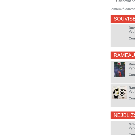
sledovat no
emailová adres
SOUVISE
Dev
Vyd
Cen
RAMEAU 
Ram
Vyd
Cen
Ram
Vyd
Cen
NEJBLIŽ
Gre
Vyd
Cen