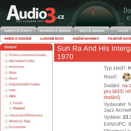
IHNED K DODÁNÍ
LUXUSNÍ BOXY
KNIŽNÍ NOVINKY
FILMOVÉ NOV
Sun Ra And His Interg
Ostatní
1970
Česká a slovenská hudba
Alternativní hudba
Americana
Typ zboží:
Blues
Nosič:
Brazil
Experimentální hudba
Dodání:
na d
Indie
pro bližší i
Jazz
dodání)
Fusion
Vydavatel:
N
Ostatní
Jazz Archief
Lidová píseň/Dechovka
Vydáno:
23.
Německý šlágr
EAN/UPC: 8
Psychedelic