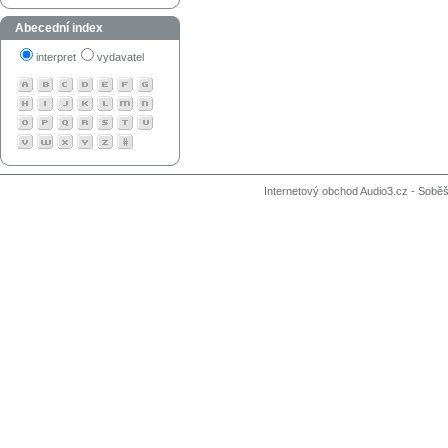
Abecední index
interpret
vydavatel
Internetový obchod Audio3.cz - Soběši