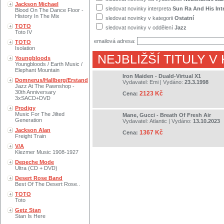
Jackson Michael
sledovat novinky interpreta
Sun Ra And His Int
Blood On The Dance Floor -
History In The Mix
sledovat novinky v kategorii
Ostatní
TOTO
sledovat novinky v oddělení
Jazz
Toto IV
emailová adresa:
TOTO
Isolation
NEJBLIŽŠÍ TITULY V
Youngbloods
Youngbloods / Earth Music /
Elephant Mountain
Iron Maiden - Duald-Virtual X1
Domnerus/Hallberg/Erstand
Vydavatel:
Emi
| Vydáno:
23.3.1998
Jazz At The Pawnshop -
30th Anniversary
2123 Kč
Cena:
3xSACD+DVD
Prodigy
Music For The Jilted
Mane, Gucci - Breath Of Fresh Air
Generation
Vydavatel:
Atlantic
| Vydáno:
13.10.2023
Jackson Alan
1367 Kč
Cena:
Freight Train
V/A
Klezmer Music 1908-1927
Depeche Mode
Ultra (CD + DVD)
Desert Rose Band
Best Of The Desert Rose..
TOTO
Toto
Getz Stan
Stan Is Here