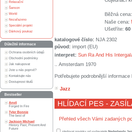
Objednací k
Relaxační
Šanson
Běžná cena:
World
Nezařazeno
Naše cena:
Speciální projekt
Ušetříte:
60
Dárkový poukaz
katalogové číslo:
NJA 2302
Důležité informace
původ:
import (EU)
Ochrana osobních údajů
interpret:
Sun Ra And His Intergal
Obchodní podmínky
.. Amsterdam 1970
Jak nakupovat
Jste u nás poprvé?
Potřebujete podrobnější informace 
Kontaktujte nás
Dostupnost titulů
Jazz
Bestseller
HLÍDACÍ PES - ZASÍ
Anvil
Forged In Fire
Tyler Bonnie
The best of
Přehled všech Vámi zadaných po
Jackson Michael
History Past, Present And
Future
sledovat novinky od vydavatele
Nederlands Jaz