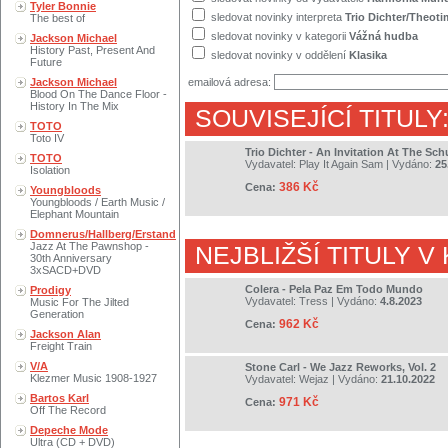
Tyler Bonnie
sledovat novinky interpreta
Trio Dichter/Theot
The best of
sledovat novinky v kategorii
Vážná hudba
Jackson Michael
History Past, Present And
sledovat novinky v oddělení
Klasika
Future
Jackson Michael
emailová adresa:
Blood On The Dance Floor -
History In The Mix
SOUVISEJÍCÍ TITULY
TOTO
Toto IV
Trio Dichter - An Invitation At The Sch
TOTO
Vydavatel:
Play It Again Sam
| Vydáno:
25
Isolation
386 Kč
Cena:
Youngbloods
Youngbloods / Earth Music /
Elephant Mountain
Domnerus/Hallberg/Erstand
Jazz At The Pawnshop -
NEJBLIŽŠÍ TITULY V
30th Anniversary
3xSACD+DVD
Colera - Pela Paz Em Todo Mundo
Prodigy
Vydavatel:
Tress
| Vydáno:
4.8.2023
Music For The Jilted
Generation
962 Kč
Cena:
Jackson Alan
Freight Train
V/A
Stone Carl - We Jazz Reworks, Vol. 2
Klezmer Music 1908-1927
Vydavatel:
Wejaz
| Vydáno:
21.10.2022
Bartos Karl
971 Kč
Cena:
Off The Record
Depeche Mode
Ultra (CD + DVD)