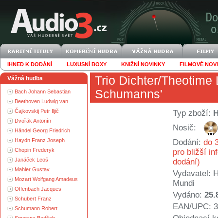
IHNED K DODÁNÍ
LUXUSNÍ BOXY
KNIŽNÍ NOVINKY
FILMOVÉ NOV
Trio Dichter/Theotime
Vážná hudba
Schumanns'
Bach Johann Sebastian
Beethoven Ludwig van
Čajkovskij Petr Iljič
Typ zboží:
Dvořák Antonín
Nosič:
Händel Georg Friedrich
Haydn Franz Joseph
Dodání:
do 3
Chopin Frederyk
pro bližší i
Janáček Leoš
dodání)
Mahler Gustav
Vydavatel:
H
Mozart Wolfgang Amadeus
Mundi
Offenbach Jacques
Vydáno:
25.
Schubert Franz
EAN/UPC: 3
Schumann Robert