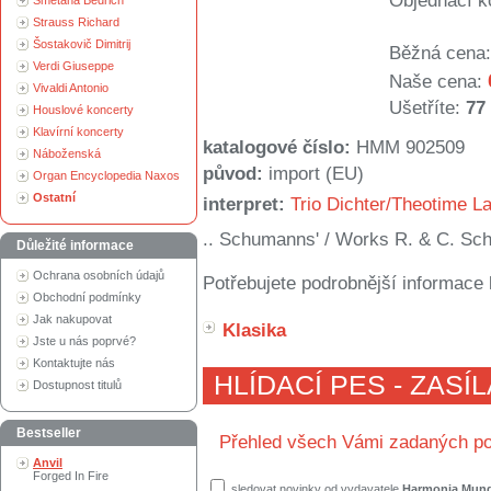
Objednací k
Smetana Bedřich
Strauss Richard
Šostakovič Dimitrij
Běžná cena:
Verdi Giuseppe
Naše cena:
Vivaldi Antonio
Ušetříte:
77
Houslové koncerty
Klavírní koncerty
katalogové číslo:
HMM 902509
Náboženská
původ:
import (EU)
Organ Encyclopedia Naxos
Ostatní
interpret:
Trio Dichter/Theotime L
.. Schumanns' / Works R. & C. S
Důležité informace
Ochrana osobních údajů
Potřebujete podrobnější informace 
Obchodní podmínky
Jak nakupovat
Klasika
Jste u nás poprvé?
Kontaktujte nás
HLÍDACÍ PES - ZASÍ
Dostupnost titulů
Bestseller
Přehled všech Vámi zadaných po
Anvil
Forged In Fire
sledovat novinky od vydavatele
Harmonia Mund