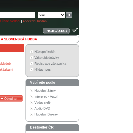
ířené hledání
|
Abecední hledání
 A SLOVENSKÁ HUDBA
Nákupní košík
Vaše objednávky
skladeb
Registrace zákazníka
 ukázkami
Hlídací pes
Vybírejte podle
Hudební žánry
Interpreti - Autoři
Vydavatelé
Audio DVD
Hudební Blu-ray
Bestseller ČR