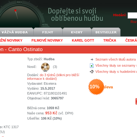
Hledání:
Rozš
IŽNÍ NOVINKY
FILMOVÉ NOVINKY
KAREL GOTT
TRIČKA
ČESKÁ
en
- Canto Ostinato
Typ zboží:
Hudba
Seznam všech titulů autora
Všechny tituly se seznamy 
Nosič:
(3)
Všechny tituly s hudebními
Dodání:
do 3 týdnů (klikni pro bližší
informace k dodání)
Vydavatel:
Etcetera
10%
sleva
Vydáno:
15.5.2017
EAN/UPC: 8711801101491
Objednací kód:
3065797
Běžná cena:
1059 Kč
953 Kč
Naše cena:
(vč. DPH)
Ušetříte:
106 Kč (10%)
o:
KTC 1317
(EU)