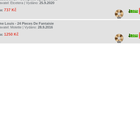
avatel:
Etcetera
| Vydáno:
25.9.2020
737 Kč
a:
10%
ne Louis - 24 Pieces De Fantaisie
avatel:
Motette
| Vydáno:
28.9.2016
1250 Kč
a:
10%