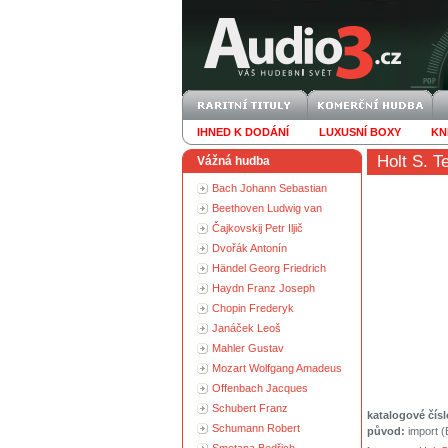
IHNED K DODÁNÍ
LUXUSNÍ BOXY
KN
Holt S. T
Vážná hudba
Bach Johann Sebastian
Beethoven Ludwig van
Čajkovskij Petr Iljič
Dvořák Antonín
Händel Georg Friedrich
Haydn Franz Joseph
Chopin Frederyk
Janáček Leoš
Mahler Gustav
Mozart Wolfgang Amadeus
Offenbach Jacques
Schubert Franz
katalogové čísl
Schumann Robert
původ:
import 