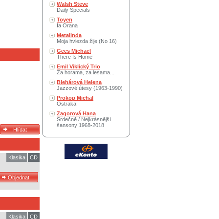
Walsh Steve
Daily Specials
Toyen
Ia Orana
Metalinda
Moja hviezda žije (No 16)
Gees Michael
There Is Home
Emil Viklický Trio
Za horama, za lesama...
Blehárová Helena
Jazzové útesy (1963-1990)
Prokop Michal
Ostraka
Zagorová Hana
Srdečně / Nejkrásnější
šansony 1968-2018
Klasika
CD
Klasika
CD