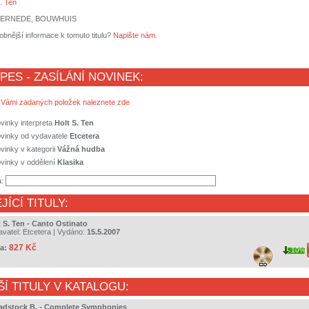
. Ten
VERNEDE, BOUWHUIS
obnější informace k tomuto titulu?
Napište nám
.
 PES - ZASÍLÁNÍ NOVINEK:
 Vámi zadaných položek naleznete zde
vinky interpreta
Holt S. Ten
ovinky od vydavatele
Etcetera
vinky v kategorii
Vážná hudba
vinky v oddělení
Klasika
a:
JÍCÍ TITULY:
t S. Ten - Canto Ostinato
avatel:
Etcetera
| Vydáno:
15.5.2007
827 Kč
a:
10%
ŠÍ TITULY V KATALOGU:
adstock B. - Complete Symphonies