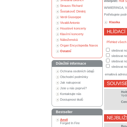
Smetana Bedřich
interpret:
Holt S
Strauss Richard
W/WIERINGA, 
Šostakovič Dimitrij
Potřebujete podr
Verdi Giuseppe
Klasika
Vivaldi Antonio
Houslové koncerty
HLÍDACÍ
Klavírní koncerty
Náboženská
Přehled všech
Organ Encyclopedia Naxos
sledovat no
Ostatní
sledovat n
sledovat no
Důležité informace
sledovat no
Ochrana osobních údajů
emailová adres
Obchodní podmínky
Jak nakupovat
SOUVISE
Jste u nás poprvé?
Hol
Kontaktujte nás
Vyd
Dostupnost titulů
Cen
Bestseller
NEJBLIŽ
Anvil
Forged In Fire
Bro