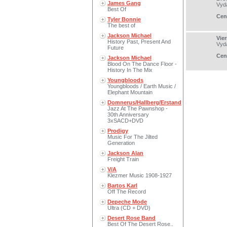
James Gang
Vyd
Best Of
Cen
Tyler Bonnie
The best of
Jackson Michael
Vier
History Past, Present And
Vyd
Future
Cen
Jackson Michael
Blood On The Dance Floor -
History In The Mix
Youngbloods
Youngbloods / Earth Music /
Elephant Mountain
Domnerus/Hallberg/Erstand
Jazz At The Pawnshop -
30th Anniversary
3xSACD+DVD
Prodigy
Music For The Jilted
Generation
Jackson Alan
Freight Train
V/A
Klezmer Music 1908-1927
Bartos Karl
Off The Record
Depeche Mode
Ultra (CD + DVD)
Desert Rose Band
Best Of The Desert Rose..