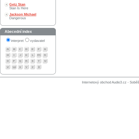
Getz Stan
Stan Is Here
Jackson Michael
Dangerous
Abecední index
interpret
vydavatel
Internetový obchod Audio3.cz - Soběši