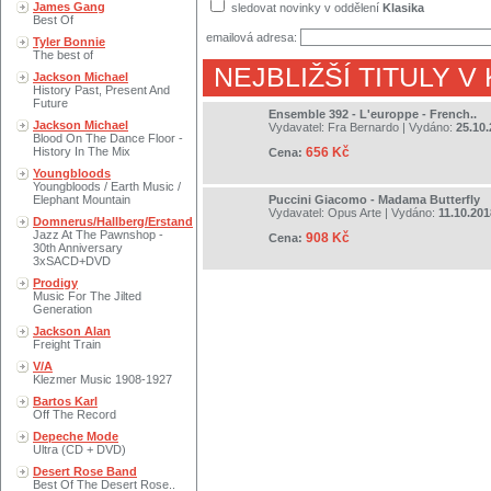
James Gang
sledovat novinky v oddělení
Klasika
Best Of
emailová adresa:
Tyler Bonnie
The best of
NEJBLIŽŠÍ TITULY V
Jackson Michael
History Past, Present And
Future
Ensemble 392 - L'europpe - French..
Jackson Michael
Vydavatel:
Fra Bernardo
| Vydáno:
25.10
Blood On The Dance Floor -
History In The Mix
656 Kč
Cena:
Youngbloods
Youngbloods / Earth Music /
Elephant Mountain
Puccini Giacomo - Madama Butterfly
Vydavatel:
Opus Arte
| Vydáno:
11.10.201
Domnerus/Hallberg/Erstand
Jazz At The Pawnshop -
908 Kč
Cena:
30th Anniversary
3xSACD+DVD
Prodigy
Music For The Jilted
Generation
Jackson Alan
Freight Train
V/A
Klezmer Music 1908-1927
Bartos Karl
Off The Record
Depeche Mode
Ultra (CD + DVD)
Desert Rose Band
Best Of The Desert Rose..