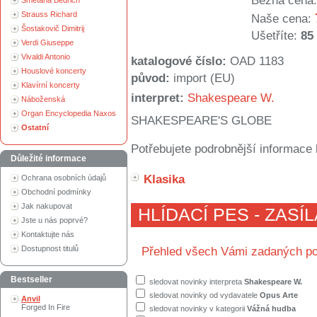
Běžná cena:
Smetana Bedřich
Strauss Richard
Naše cena:
Šostakovič Dimitrij
Ušetříte:
85
Verdi Giuseppe
Vivaldi Antonio
katalogové číslo:
OAD 1183
Houslové koncerty
původ:
import (EU)
Klavírní koncerty
interpret:
Shakespeare W.
Náboženská
Organ Encyclopedia Naxos
SHAKESPEARE'S GLOBE
Ostatní
Potřebujete podrobnější informace 
Důležité informace
Klasika
Ochrana osobních údajů
Obchodní podmínky
Jak nakupovat
HLÍDACÍ PES - ZASÍ
Jste u nás poprvé?
Kontaktujte nás
Dostupnost titulů
Přehled všech Vámi zadaných po
Bestseller
sledovat novinky interpreta
Shakespeare W.
sledovat novinky od vydavatele
Opus Arte
Anvil
Forged In Fire
sledovat novinky v kategorii
Vážná hudba