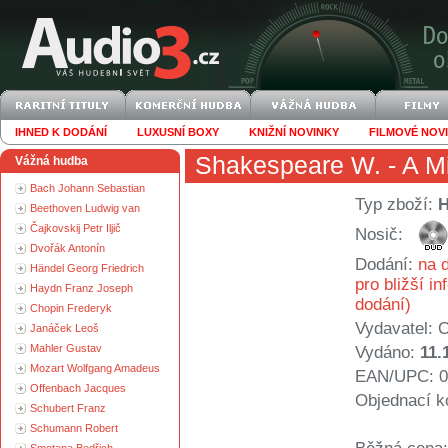
IHNED K DODÁNÍ
LUXUSNÍ BOXY
KNIŽNÍ NOVINKY
FILMOVÉ NOV
Shakespeare W.
- A M
Vážná hudba
Bach Johann Sebastian
Typ zboží:
Beethoven Ludwig van
Čajkovskij Petr Iljič
Nosič:
Dvořák Antonín
Dodání:
na d
Händel Georg Friedrich
pro bližší i
Haydn Franz Joseph
dodání)
Chopin Frederyk
Vydavatel:
O
Janáček Leoš
Mahler Gustav
Vydáno:
11.
Mozart Wolfgang Amadeus
EAN/UPC: 0
Offenbach Jacques
Objednací k
Schubert Franz
Schumann Robert