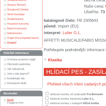
Běžná cena:
Smetana Bedřich
Strauss Richard
Naše cena:
Šostakovič Dimitrij
Ušetříte:
73
Verdi Giuseppe
Vivaldi Antonio
katalogové číslo:
FB 1505643
Houslové koncerty
původ:
import (EU)
Klavírní koncerty
interpret:
Lulier G.L.
Náboženská
Organ Encyclopedia Naxos
AFFETTI MUSICALE/FABIO MISS
Ostatní
Potřebujete podrobnější informace 
Důležité informace
Klasika
Ochrana osobních údajů
Obchodní podmínky
Jak nakupovat
HLÍDACÍ PES - ZASÍ
Jste u nás poprvé?
Kontaktujte nás
Dostupnost titulů
Přehled všech Vámi zadaných po
Bestseller
sledovat novinky od vydavatele
Fra Bernardo
sledovat novinky interpreta
Lulier G.L.
Anvil
Forged In Fire
sledovat novinky v kategorii
Vážná hudba