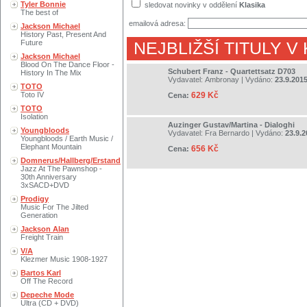
Tyler Bonnie
sledovat novinky v oddělení
Klasika
The best of
emailová adresa:
Jackson Michael
History Past, Present And
Future
NEJBLIŽŠÍ TITULY V
Jackson Michael
Blood On The Dance Floor -
Schubert Franz - Quartettsatz D703
History In The Mix
Vydavatel:
Ambronay
| Vydáno:
23.9.201
TOTO
Toto IV
629 Kč
Cena:
TOTO
Isolation
Auzinger Gustav/Martina - Dialoghi
Youngbloods
Vydavatel:
Fra Bernardo
| Vydáno:
23.9.2
Youngbloods / Earth Music /
Elephant Mountain
656 Kč
Cena:
Domnerus/Hallberg/Erstand
Jazz At The Pawnshop -
30th Anniversary
3xSACD+DVD
Prodigy
Music For The Jilted
Generation
Jackson Alan
Freight Train
V/A
Klezmer Music 1908-1927
Bartos Karl
Off The Record
Depeche Mode
Ultra (CD + DVD)