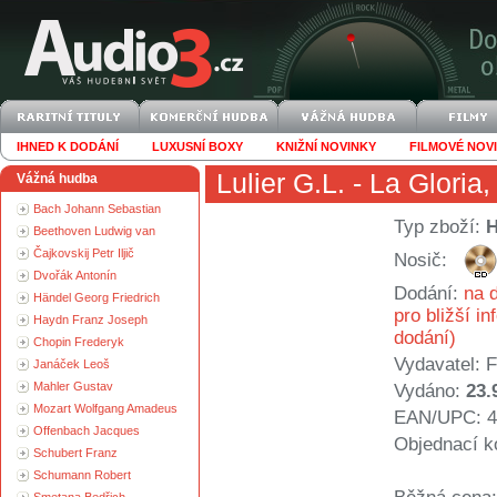
IHNED K DODÁNÍ
LUXUSNÍ BOXY
KNIŽNÍ NOVINKY
FILMOVÉ NOV
Lulier G.L.
- La Gloria
Vážná hudba
Bach Johann Sebastian
Typ zboží:
Beethoven Ludwig van
Čajkovskij Petr Iljič
Nosič:
Dvořák Antonín
Dodání:
na d
Händel Georg Friedrich
pro bližší i
Haydn Franz Joseph
dodání)
Chopin Frederyk
Vydavatel:
F
Janáček Leoš
Mahler Gustav
Vydáno:
23.
Mozart Wolfgang Amadeus
EAN/UPC: 4
Offenbach Jacques
Objednací k
Schubert Franz
Schumann Robert