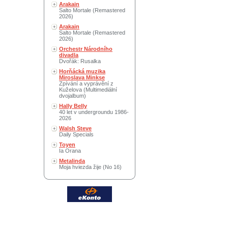
Arakain
Salto Mortale (Remastered
2026)
Arakain
Salto Mortale (Remastered
2026)
Orchestr Národního
divadla
Dvořák: Rusalka
Horňácká muzika
Miroslava Minkse
Zpívání a vyprávění z
Kuželova (Multimediální
dvojalbum)
Hally Belly
40 let v undergroundu 1986-
2026
Walsh Steve
Daily Specials
Toyen
Ia Orana
Metalinda
Moja hviezda žije (No 16)