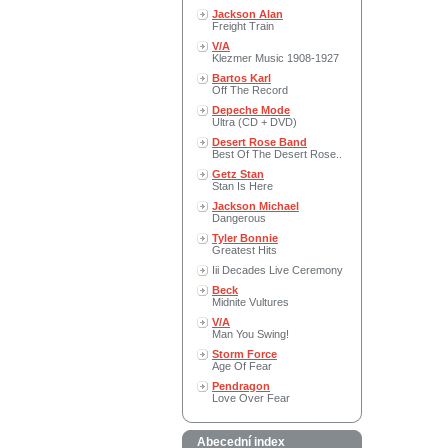
Jackson Alan
Freight Train
V/A
Klezmer Music 1908-1927
Bartos Karl
Off The Record
Depeche Mode
Ultra (CD + DVD)
Desert Rose Band
Best Of The Desert Rose..
Getz Stan
Stan Is Here
Jackson Michael
Dangerous
Tyler Bonnie
Greatest Hits
Iii Decades Live Ceremony
Beck
Midnite Vultures
V/A
Man You Swing!
Storm Force
Age Of Fear
Pendragon
Love Over Fear
Abecední index