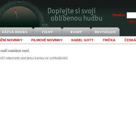
Hledání:
Rozš
IŽNÍ NOVINKY
FILMOVÉ NOVINKY
KAREL GOTT
TRIČKA
ČESKÁ
v naší nabídce není.
ží naleznete pod jinou kartou ve vyhledávání.