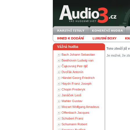
IHNED K DODÁNÍ
LUXUSNÍ BOXY
KN
Vážná hudba
Toto zboží již 
Bach Johann Sebastian
Je možné, že zbo
Beethoven Ludwig van
Čajkovskij Petr Iljič
Dvořák Antonín
Händel Georg Friedrich
Haydn Franz Joseph
Chopin Frederyk
Janáček Leoš
Mahler Gustav
Mozart Wolfgang Amadeus
Offenbach Jacques
Schubert Franz
Schumann Robert