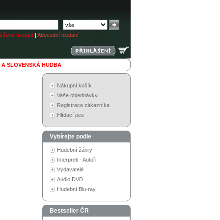
ířené hledání
|
Abecední hledání
 A SLOVENSKÁ HUDBA
Nákupní košík
Vaše objednávky
Registrace zákazníka
Hlídací pes
Vybírejte podle
Hudební žánry
Interpreti - Autoři
Vydavatelé
Audio DVD
Hudební Blu-ray
Bestseller ČR