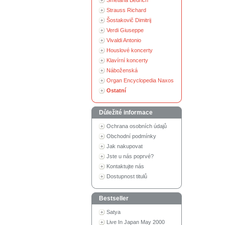
Smetana Bedřich
Strauss Richard
Šostakovič Dimitrij
Verdi Giuseppe
Vivaldi Antonio
Houslové koncerty
Klavírní koncerty
Náboženská
Organ Encyclopedia Naxos
Ostatní
Důležité informace
Ochrana osobních údajů
Obchodní podmínky
Jak nakupovat
Jste u nás poprvé?
Kontaktujte nás
Dostupnost titulů
Bestseller
Satya
Live In Japan May 2000