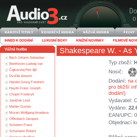
IHNED K DODÁNÍ
LUXUSNÍ BOXY
KNIŽNÍ NOVINKY
FILMOVÉ NOV
Shakespeare W.
- As Y
Vážná hudba
Bach Johann Sebastian
Typ zboží:
Beethoven Ludwig van
Čajkovskij Petr Iljič
Nosič:
Dvořák Antonín
Dodání:
na d
Händel Georg Friedrich
pro bližší i
Haydn Franz Joseph
dodání)
Chopin Frederyk
Vydavatel:
O
Janáček Leoš
Mahler Gustav
Vydáno:
22.
Mozart Wolfgang Amadeus
EAN/UPC: 0
Offenbach Jacques
Objednací k
Schubert Franz
Schumann Robert