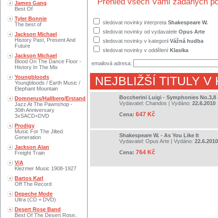
Přehled všech Vámi zadaných po
James Gang
Best Of
Tyler Bonnie
sledovat novinky interpreta
Shakespeare W.
The best of
sledovat novinky od vydavatele
Opus Arte
Jackson Michael
History Past, Present And
sledovat novinky v kategorii
Vážná hudba
Future
sledovat novinky v oddělení
Klasika
Jackson Michael
Blood On The Dance Floor -
emailová adresa:
History In The Mix
Youngbloods
NEJBLIŽŠÍ TITULY V
Youngbloods / Earth Music /
Elephant Mountain
Boccherini Luigi - Symphonies No.3,8
Domnerus/Hallberg/Erstand
Vydavatel:
Chandos
| Vydáno:
22.6.2010
Jazz At The Pawnshop -
30th Anniversary
647 Kč
Cena:
3xSACD+DVD
Prodigy
Music For The Jilted
Shakespeare W. - As You Like It
Generation
Vydavatel:
Opus Arte
| Vydáno:
22.6.2010
Jackson Alan
764 Kč
Cena:
Freight Train
V/A
Klezmer Music 1908-1927
Bartos Karl
Off The Record
Depeche Mode
Ultra (CD + DVD)
Desert Rose Band
Best Of The Desert Rose..