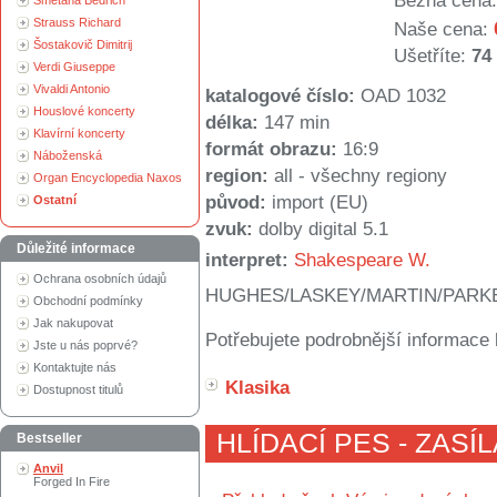
Běžná cena:
Smetana Bedřich
Strauss Richard
Naše cena:
Šostakovič Dimitrij
Ušetříte:
74
Verdi Giuseppe
Vivaldi Antonio
katalogové číslo:
OAD 1032
Houslové koncerty
délka:
147 min
Klavírní koncerty
formát obrazu:
16:9
Náboženská
region:
all - všechny regiony
Organ Encyclopedia Naxos
původ:
import (EU)
Ostatní
zvuk:
dolby digital 5.1
Důležité informace
interpret:
Shakespeare W.
Ochrana osobních údajů
HUGHES/LASKEY/MARTIN/PARK
Obchodní podmínky
Jak nakupovat
Potřebujete podrobnější informace 
Jste u nás poprvé?
Kontaktujte nás
Klasika
Dostupnost titulů
HLÍDACÍ PES - ZASÍ
Bestseller
Anvil
Forged In Fire