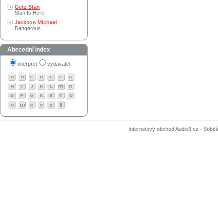
Getz Stan
Stan Is Here
Jackson Michael
Dangerous
Abecední index
interpret
vydavatel
Internetový obchod Audio3.cz - Soběši