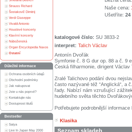
Běžná cena:
Smetana Bedřich
Strauss Richard
Naše cena:
Šostakovič Dimitrij
Ušetříte:
24
Verdi Giuseppe
Vivaldi Antonio
Houslové koncerty
Klavírní koncerty
katalogové číslo:
SU 3833-2
Náboženská
interpret:
Talich Václav
Organ Encyclopedia Naxos
Ostatní
Antonín Dvořák
Symfonie č. 8 G dur op. 88 a č. 9 
Důležité informace
Česká filharmonie, dirigent Václav 
Ochrana osobních údajů
Zralé Talichovo podání dvou nejsla
Obchodní podmínky
často nazývané též “Anglická“, a č.
Jak nakupovat
řady. Nabízí nám vzrušující zážitek
Jste u nás poprvé?
hudebního světa těchto Dvořákový
Kontaktujte nás
Dostupnost titulů
Potřebujete podrobnější informace 
Bestseller
Klasika
Satya
Seznam skladeb
Live In Japan May 2000