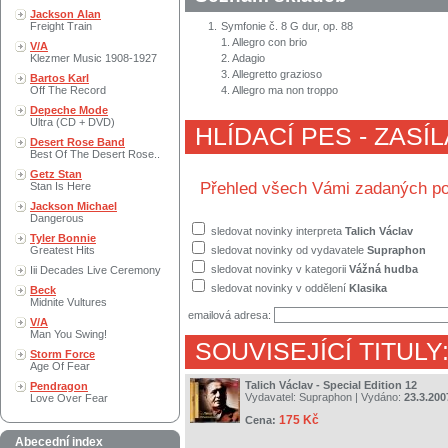
Jackson Alan
Freight Train
1.
Symfonie č. 8 G dur, op. 88
1. Allegro con brio
V/A
Klezmer Music 1908-1927
2. Adagio
3. Allegretto grazioso
Bartos Karl
Off The Record
4. Allegro ma non troppo
Depeche Mode
Ultra (CD + DVD)
HLÍDACÍ PES - ZASÍ
Desert Rose Band
Best Of The Desert Rose..
Getz Stan
Přehled všech Vámi zadaných po
Stan Is Here
Jackson Michael
Dangerous
sledovat novinky interpreta
Talich Václav
Tyler Bonnie
Greatest Hits
sledovat novinky od vydavatele
Supraphon
sledovat novinky v kategorii
Vážná hudba
Iii Decades Live Ceremony
sledovat novinky v oddělení
Klasika
Beck
Midnite Vultures
emailová adresa:
V/A
Man You Swing!
SOUVISEJÍCÍ TITULY
Storm Force
Age Of Fear
Talich Václav - Special Edition 12
Pendragon
Vydavatel:
Supraphon
| Vydáno:
23.3.200
Love Over Fear
175 Kč
Cena:
Abecední index