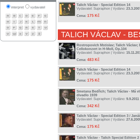
Talich Václav - Special Edition 14
interpret
vydavatel
Vydavatel:
Supraphon
| Vydáno:
23.3.200
175 Kč
Cena:
TALICH VÁCLAV
- BE
Rostropovich Mstislav; Talich Václav;
Cellokonzert in H-Moll, Op.104
Vydavatel:
Supraphon
| Vydáno:
15.11.20
483 Kč
Cena:
Talich Václav - Special Edition 14
Vydavatel:
Supraphon
| Vydáno:
23.3.200
175 Kč
Cena:
Smetana Bedřich; Talich Václav - Má vl
divadlo 1939
Vydavatel:
Supraphon
| Vydáno:
9.9.2011
342 Kč
Cena:
Talich Václav - Special Edition 3 / Jan
Vydavatel:
Supraphon
| Vydáno:
27.6.200
175 Kč
Cena:
Talich Václav - Talich Special Edition 2