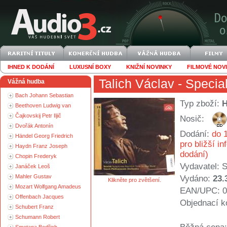
IHNED K DODÁNÍ
LUXUSNÍ BOXY
KNIŽNÍ NOVINKY
FILMOVÉ NOV
Talich Václav
- Special
Vážná hudba
Bach Johann Sebastian
Typ zboží:
Beethoven Ludwig van
Čajkovskij Petr Iljič
Nosič:
Dvořák Antonín
Dodání:
do 1
Händel Georg Friedrich
pro bližší i
Haydn Franz Joseph
dodání)
Chopin Frederyk
Vydavatel:
S
Janáček Leoš
Mahler Gustav
Vydáno:
23.
Klikněte pro zvětšení.
Mozart Wolfgang Amadeus
EAN/UPC: 0
Offenbach Jacques
Objednací k
Schubert Franz
Schumann Robert