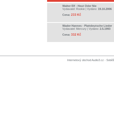
Walter Elf - Heut Oder Nie
Vydavatel:
Rookie
| Vydáno:
19.10.2006
233 Kč
Cena:
Wader Hannes - Plattdeutsche Lieder
Vydavatel:
Mercury
| Vydáno:
2.5.1993
332 Kč
Cena:
Internetový obchod Audio3.cz - Soběši