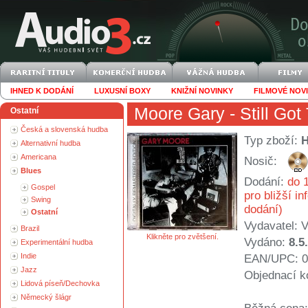
IHNED K DODÁNÍ
LUXUSNÍ BOXY
KNIŽNÍ NOVINKY
FILMOVÉ NOV
Moore Gary
- Still Go
Ostatní
Česká a slovenská hudba
Typ zboží:
Alternativní hudba
Americana
Nosič:
Blues
Dodání:
do 1
Gospel
pro bližší i
Swing
dodání)
Ostatní
Vydavatel:
V
Brazil
Klikněte pro zvětšení.
Vydáno:
8.5
Experimentální hudba
Indie
EAN/UPC: 0
Jazz
Objednací k
Lidová píseň/Dechovka
Německý šlágr