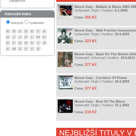
Dangerous
Moore Gary - Ballads & Blues 1982-19
Vydavatel:
Virgin
| Vydáno:
6.1.2000
Abecední index
305 Kč
Cena:
interpret
vydavatel
Moore Gary - Wild Frontier (remastere
Vydavatel:
Virgin
| Vydáno:
24.4.2003
323 Kč
Cena:
Moore Gary - Back On The Streets (Del
Vydavatel:
Universal
| Vydáno:
19.9.2013
377 Kč
Cena:
Moore Gary - Corridors Of Power
Vydavatel:
Virgin
| Vydáno:
24.4.2003
377 Kč
Cena:
Moore Gary - Best Of The Blues
Vydavatel:
Virgin
| Vydáno:
31.1.2002
233 Kč
Cena:
NEJBLIŽŠÍ TITULY V