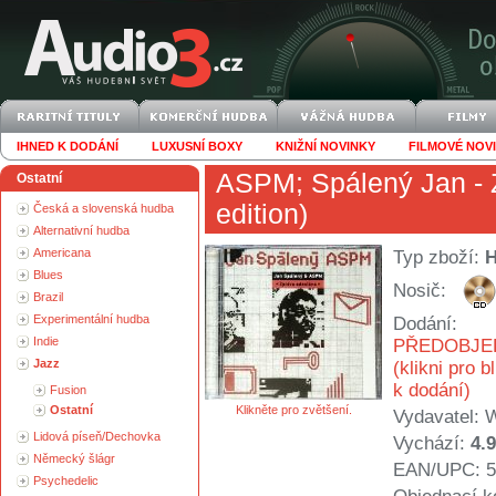
IHNED K DODÁNÍ
LUXUSNÍ BOXY
KNIŽNÍ NOVINKY
FILMOVÉ NOV
ASPM
;
Spálený Jan
- 
Ostatní
edition)
Česká a slovenská hudba
Alternativní hudba
Americana
Typ zboží:
Blues
Nosič:
Brazil
Experimentální hudba
Dodání:
Indie
PŘEDOBJE
Jazz
(klikni pro b
k dodání)
Fusion
Ostatní
Klikněte pro zvětšení.
Vydavatel:
W
Lidová píseň/Dechovka
Vychází:
4.
Německý šlágr
EAN/UPC: 5
Psychedelic