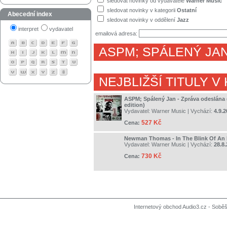
sledovat novinky od vydavatele
Warner Music
sledovat novinky v kategorii
Ostatní
Abecední index
sledovat novinky v oddělení
Jazz
interpret
vydavatel
emailová adresa:
ASPM
;
SPÁLENÝ JA
NEJBLIŽŠÍ TITULY V
ASPM; Spálený Jan - Zpráva odeslána
edition)
Vydavatel:
Warner Music
| Vychází:
4.9.
527 Kč
Cena:
Newman Thomas - In The Blink Of An
Vydavatel:
Warner Music
| Vychází:
28.8
730 Kč
Cena:
Internetový obchod Audio3.cz - Soběši