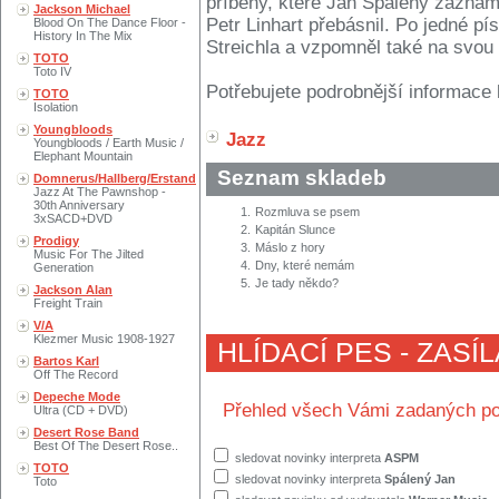
příběhy, které Jan Spálený zazname
Jackson Michael
Petr Linhart přebásnil. Po jedné p
Blood On The Dance Floor -
History In The Mix
Streichla a vzpomněl také na svou
TOTO
Toto IV
Potřebujete podrobnější informace 
TOTO
Isolation
Youngbloods
Jazz
Youngbloods / Earth Music /
Elephant Mountain
Seznam skladeb
Domnerus/Hallberg/Erstand
Jazz At The Pawnshop -
30th Anniversary
1.
Rozmluva se psem
3xSACD+DVD
2.
Kapitán Slunce
Prodigy
3.
Máslo z hory
Music For The Jilted
4.
Dny, které nemám
Generation
5.
Je tady někdo?
Jackson Alan
Freight Train
V/A
Klezmer Music 1908-1927
HLÍDACÍ PES - ZASÍ
Bartos Karl
Off The Record
Depeche Mode
Přehled všech Vámi zadaných po
Ultra (CD + DVD)
Desert Rose Band
Best Of The Desert Rose..
sledovat novinky interpreta
ASPM
TOTO
sledovat novinky interpreta
Spálený Jan
Toto