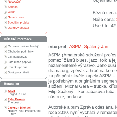
Objednací k
Relaxační
Šanson
Běžná cena:
World
Nezařazeno
Naše cena:
Speciální projekt
Ušetříte:
42
Dárkový poukaz
Důležité informace
interpret:
ASPM
;
Spálený Jan
Ochrana osobních údajů
Obchodní podmínky
ASPM (Amatérské sdružení profesi
Jak nakupovat
pomezí žánrů blues, jazz, folk a j
Jste u nás poprvé?
nezaměnitelné výrazivo. Jeho duší 
Kontaktujte nás
dramaturg, zpěvák a hráč na korne
Dostupnost titulů
za přispění skvělé kapely ASPM 
je potřebným a originálním segmen
Bestseller
složení: Michal Gera – trubka, kří
Filip Spálený – kontrabasová tuba, 
Anvil
Forged In Fire
nástroje, perkuse.
Tyler Bonnie
The best of
Autorské album Zpráva odeslána, k
Jackson Michael
History Past, Present And
roce 2010, nyní vychází v remaste
Future