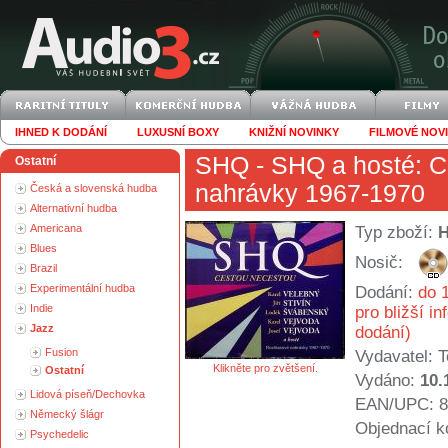
IHNED K DODÁNÍ
LUXUSNÍ BOXY
KNIŽNÍ NOVINKY
FILMOVÉ NOV
SHQ
- SHQ a hosté: C
Ostatní
nahrávky 1967-1970
Česká a slovenská hudba
Alternativní hudba
Americana
Typ zboží:
Blues
Nosič:
Brazil
Experimentální hudba
Dodání:
do 1
Indie
pro bližší i
Jazz
dodání)
Fusion
Vydavatel:
T
Klikněte pro zvětšení.
Ostatní
Vydáno:
10.
Lidová píseň/Dechovka
EAN/UPC: 8
Německý šlágr
Objednací k
Psychedelic