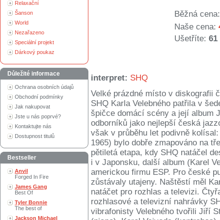
Relaxační
Běžná cena:
Šanson
World
Naše cena:
Nezařazeno
Ušetříte:
61
Speciální projekt
Dárkový poukaz
Důležité informace
interpret:
SHQ
Ochrana osobních údajů
Velké prázdné místo v diskografii
Obchodní podmínky
SHQ Karla Velebného patřila v šed
Jak nakupovat
špičce domácí scény a její album J
Jste u nás poprvé?
odborníků jako nejlepší česká jaz
Kontaktujte nás
však v průběhu let podivně kolísal
Dostupnost titulů
1965) bylo dobře zmapováno na třec
pětiletá etapa, kdy SHQ natáčel d
Bestseller
i v Japonsku, další album (Karel 
americkou firmu ESP. Pro české pu
Anvil
Forged In Fire
zůstávaly utajeny. Naštěstí měl Kar
James Gang
natáčet pro rozhlas a televizi. Čt
Best Of
rozhlasové a televizní nahrávky S
Tyler Bonnie
The best of
vibrafonisty Velebného tvořili Jiří 
Jackson Michael