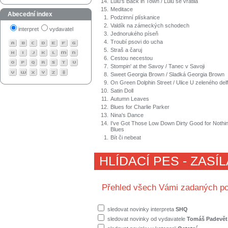
14.
Lulu's Back in Town / Lulu se vrátila
15.
Meditace
Abecední index
1.
Podzimní plískanice
2.
Valdík na zámeckých schodech
interpret
vydavatel
3.
Jednorukého píseň
4.
Troubí psovi do ucha
5.
Straš a čaruj
6.
Cestou necestou
7.
Stompin' at the Savoy / Tanec v Savoji
8.
Sweet Georgia Brown / Sladká Georgia Brown
9.
On Green Dolphin Street / Ulice U zeleného del
10.
Satin Doll
11.
Autumn Leaves
12.
Blues for Charlie Parker
13.
Nina's Dance
14.
I've Got Those Low Down Dirty Good for Nothi
Blues
1.
Bít či nebeat
HLÍDACÍ PES - ZASÍ
Přehled všech Vámi zadaných po
sledovat novinky interpreta
SHQ
sledovat novinky od vydavatele
Tomáš Padevět