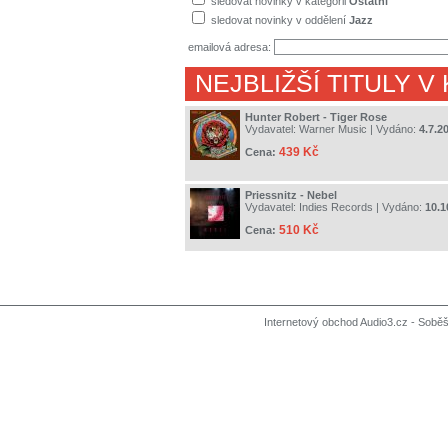
sledovat novinky v kategorii
Ostatní
sledovat novinky v oddělení
Jazz
emailová adresa:
NEJBLIŽŠÍ TITULY V
Hunter Robert - Tiger Rose
Vydavatel:
Warner Music
| Vydáno:
4.7.2
439 Kč
Cena:
Priessnitz - Nebel
Vydavatel:
Indies Records
| Vydáno:
10.1
510 Kč
Cena:
Internetový obchod Audio3.cz - Soběši