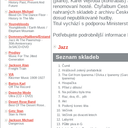
(piano), Karel Vejvoda (kontrabas) 
History Past, Present And
renomovaní hosté. Čtyřalbum Cest
Future
nahraných skladeb z archivu České
Jackson Michael
Blood On The Dance Floor -
dosud nepublikované hudby.
History In The Mix
Titul vychází s podporou Ministers
Youngbloods
Youngbloods / Earth Music /
Elephant Mountain
Potřebujete podrobnější informace 
Domnerus/Hallberg/Erstand
Jazz At The Pawnshop -
30th Anniversary
Jazz
3xSACD+DVD
Prodigy
Seznam skladeb
Music For The Jilted
Generation
Jackson Alan
1.
Čumil
Freight Train
2.
Hráškově zelený prefabrikát
V/A
3.
The Girl from Ipanema / Dívka z Ipanemy (Gar
Klezmer Music 1908-1927
Ipanema)
4.
Houpačka
Bartos Karl
Off The Record
5.
Přítel z dětství
6.
Na počátku byla tma
Depeche Mode
Ultra (CD + DVD)
7.
Raz, dva, tři... pět
8.
Akt
Desert Rose Band
Best Of The Desert Rose..
9.
Podivný konec léta
10.
Večírek
Getz Stan
Stan Is Here
11.
Večírek po dvaceti letech
12.
Labyrint
Jackson Michael
Dangerous
13.
Půllitr piva in G