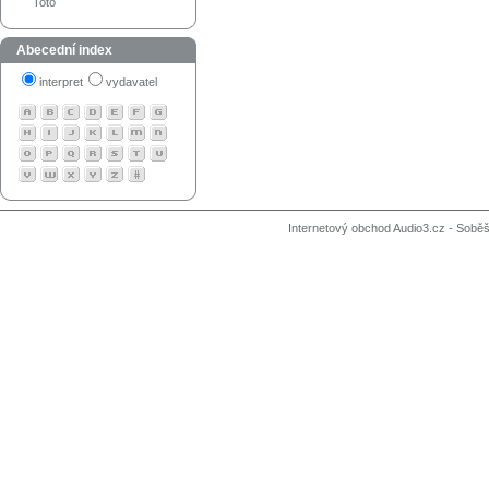
Toto
Abecední index
interpret
vydavatel
Internetový obchod Audio3.cz - Soběši