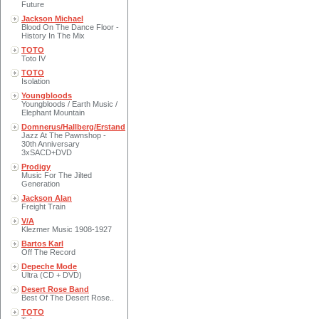
Future
Jackson Michael
Blood On The Dance Floor -
History In The Mix
TOTO
Toto IV
TOTO
Isolation
Youngbloods
Youngbloods / Earth Music /
Elephant Mountain
Domnerus/Hallberg/Erstand
Jazz At The Pawnshop -
30th Anniversary
3xSACD+DVD
Prodigy
Music For The Jilted
Generation
Jackson Alan
Freight Train
V/A
Klezmer Music 1908-1927
Bartos Karl
Off The Record
Depeche Mode
Ultra (CD + DVD)
Desert Rose Band
Best Of The Desert Rose..
TOTO