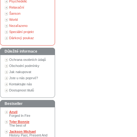
Psychedelic
Relaxační
Šanson
World
Nezařazeno
Speciální projekt
Dárkový poukaz
Důležité informace
Ochrana osobních údajů
Obchodní podmínky
Jak nakupovat
Jste u nás poprvé?
Kontaktujte nás
Dostupnost titulů
Bestseller
Anvil
Forged In Fire
Tyler Bonnie
The best of
Jackson Michael
History Past, Present And