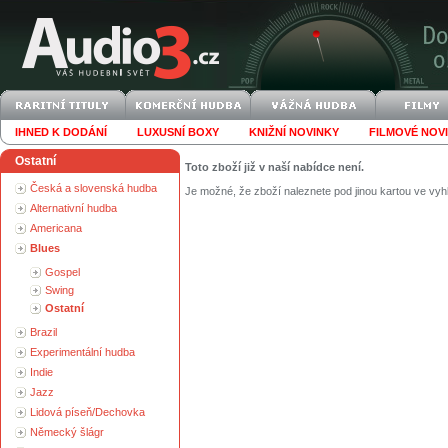
IHNED K DODÁNÍ
LUXUSNÍ BOXY
KNIŽNÍ NOVINKY
FILMOVÉ NOV
Ostatní
Toto zboží již v naší nabídce není.
Česká a slovenská hudba
Je možné, že zboží naleznete pod jinou kartou ve vyh
Alternativní hudba
Americana
Blues
Gospel
Swing
Ostatní
Brazil
Experimentální hudba
Indie
Jazz
Lidová píseň/Dechovka
Německý šlágr