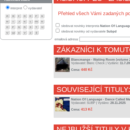
interpret
vydavatel
Přehled všech Vámi zadaných po
sledovat novinky interpreta
Nation Of Languag
sledovat novinky od vydavatele
Subpd
emailová adresa:
ZÁKAZNÍCI K TOMUT
Blancmange - Waiting Room (volume 
Vydavatel:
Blanc Check
| Vydáno:
11.7.2
440 Kč
Cena:
SOUVISEJÍCÍ TITULY
Nation Of Language - Dance Called M
Vydavatel:
SUBP
| Vydáno:
28.11.2025
413 Kč
Cena:
NEJBLIŽŠÍ TITULY V