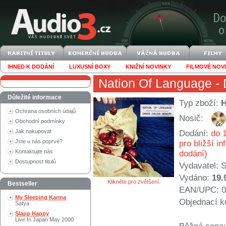
IHNED K DODÁNÍ
LUXUSNÍ BOXY
KNIŽNÍ NOVINKY
FILMOVÉ NOV
Nation Of Language
- 
Důležité informace
Typ zboží:
Ochrana osobních údajů
Nosič:
Obchodní podmínky
Jak nakupovat
Dodání:
do 1
Jste u nás poprvé?
pro bližší i
Kontaktujte nás
dodání)
Dostupnost titulů
Vydavatel:
S
Vydáno:
19.
Klikněte pro zvětšení.
Bestseller
EAN/UPC: 0
My Sleeping Karma
Objednací k
Satya
Slapp Happy
Live In Japan May 2000