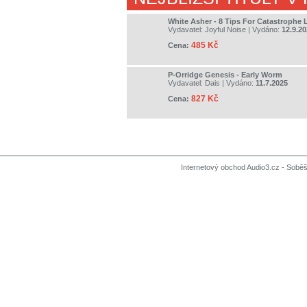
White Asher - 8 Tips For Catastrophe 
Vydavatel:
Joyful Noise
| Vydáno:
12.9.2
485 Kč
Cena:
P-Orridge Genesis - Early Worm
Vydavatel:
Dais
| Vydáno:
11.7.2025
827 Kč
Cena:
Internetový obchod Audio3.cz - Soběši