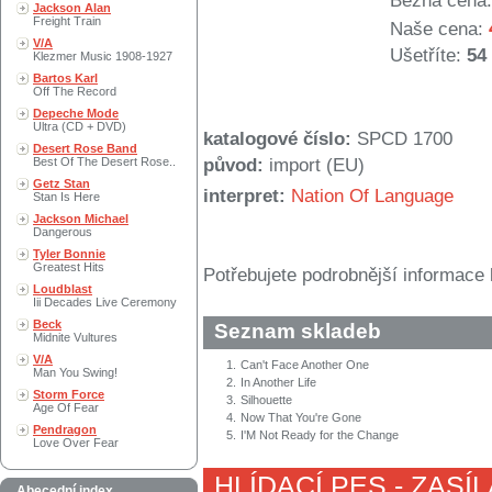
Běžná cena:
Jackson Alan
Freight Train
Naše cena:
V/A
Ušetříte:
54
Klezmer Music 1908-1927
Bartos Karl
Off The Record
Depeche Mode
Ultra (CD + DVD)
katalogové číslo:
SPCD 1700
Desert Rose Band
Best Of The Desert Rose..
původ:
import (EU)
Getz Stan
interpret:
Nation Of Language
Stan Is Here
Jackson Michael
Dangerous
Tyler Bonnie
Greatest Hits
Potřebujete podrobnější informace 
Loudblast
Iii Decades Live Ceremony
Beck
Seznam skladeb
Midnite Vultures
V/A
1.
Can't Face Another One
Man You Swing!
2.
In Another Life
Storm Force
3.
Silhouette
Age Of Fear
4.
Now That You're Gone
Pendragon
5.
I'M Not Ready for the Change
Love Over Fear
HLÍDACÍ PES - ZASÍ
Abecední index