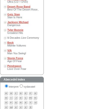
Ultra (CD + DVD)
Desert Rose Band
Best Of The Desert Rose..
Getz Stan
Stan Is Here
Jackson Michael
Dangerous
Tyler Bonnie
Greatest Hits
Iii Decades Live Ceremony
Beck
Midnite Vultures
V/A
Man You Swing!
Storm Force
Age Of Fear
Pendragon
Love Over Fear
Abecední index
interpret
vydavatel