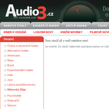
IHNED K DODÁNÍ
LUXUSNÍ BOXY
KNIŽNÍ NOVINKY
FILMOVÉ NOV
Ostatní
Toto zboží již v naší nabídce není.
Česká a slovenská hudba
Je možné, že zboží naleznete pod jinou kartou ve vyh
Alternativní hudba
Americana
Blues
Brazil
Experimentální hudba
Indie
Jazz
Lidová píseň/Dechovka
Německý šlágr
Psychedelic
Relaxační
Šanson