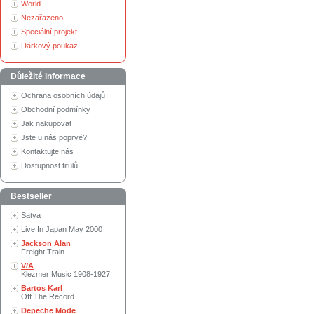
World
Nezařazeno
Speciální projekt
Dárkový poukaz
Důležité informace
Ochrana osobních údajů
Obchodní podmínky
Jak nakupovat
Jste u nás poprvé?
Kontaktujte nás
Dostupnost titulů
Bestseller
Satya
Live In Japan May 2000
Jackson Alan
Freight Train
V/A
Klezmer Music 1908-1927
Bartos Karl
Off The Record
Depeche Mode