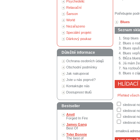
Psychedelic
Relaxační
Potřebujete podr
Šanson
World
Blues
Nezařazeno
Seznam skl
Speciální projekt
1.
Stop blues
Dárkový poukaz
2.
Blues o ro
3.
Blues opušt
Důležité informace
4.
Blues vepřo
5.
Blůza blue
Ochrana osobních údajů
6.
Já mám žen
Obchodní podmínky
7.
Na rozlouč
8.
Blues o zá
Jak nakupovat
Jste u nás poprvé?
HLÍDACÍ
Kontaktujte nás
Dostupnost titulů
Přehled všech
sledovat n
Bestseller
sledovat no
Anvil
sledovat no
Forged In Fire
sledovat no
James Gang
Best Of
emailová adres
Tyler Bonnie
The best of