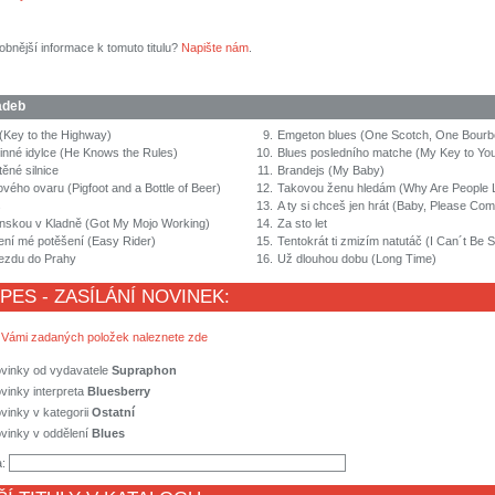
obnější informace k tomuto titulu?
Napište nám
.
adeb
 (Key to the Highway)
9.
Emgeton blues (One Scotch, One Bourb
dinné idylce (He Knows the Rules)
10.
Blues posledního matche (My Key to Yo
ěné silnice
11.
Brandejs (My Baby)
vého ovaru (Pigfoot and a Bottle of Beer)
12.
Takovou ženu hledám (Why Are People L
s
13.
A ty si chceš jen hrát (Baby, Please C
skou v Kladně (Got My Mojo Working)
14.
Za sto let
ení mé potěšení (Easy Rider)
15.
Tentokrát ti zmizím natutáč (I Can´t Be S
jezdu do Prahy
16.
Už dlouhou dobu (Long Time)
 PES - ZASÍLÁNÍ NOVINEK:
 Vámi zadaných položek naleznete zde
ovinky od vydavatele
Supraphon
vinky interpreta
Bluesberry
vinky v kategorii
Ostatní
vinky v oddělení
Blues
a: