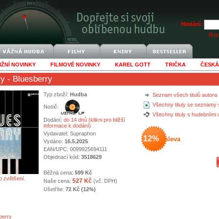
Hledání:
Rozš
IŽNÍ NOVINKY
FILMOVÉ NOVINKY
KAREL GOTT
TRIČKA
ČESKÁ
ry
- Bluesberry
Typ zboží:
Hudba
Seznam všech titulů autora
Všechny tituly se seznamy 
Nosič:
Všechny tituly s hudebními
Dodání:
do 14 dnů (klikni pro bližší
informace k dodání)
Vydavatel:
Supraphon
12%
sleva
Vydáno:
16.5.2025
EAN/UPC: 0099925694111
Objednací kód:
3518629
Běžná cena:
599 Kč
o zvětšení.
527 Kč
Naše cena:
(vč. DPH)
Ušetříte:
72 Kč (12%)
berry