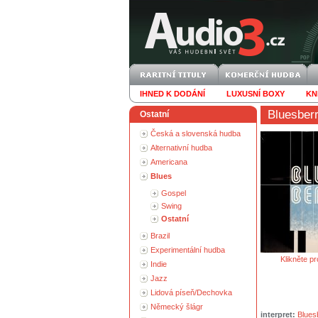
IHNED K DODÁNÍ
LUXUSNÍ BOXY
KN
Bluesber
Ostatní
Česká a slovenská hudba
Alternativní hudba
Americana
Blues
Gospel
Swing
Ostatní
Brazil
Experimentální hudba
Klikněte pr
Indie
Jazz
Lidová píseň/Dechovka
Německý šlágr
interpret:
Blues