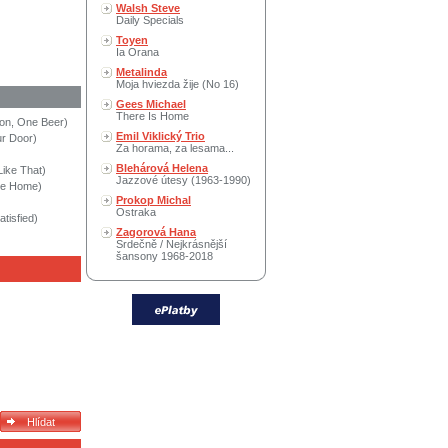
Walsh Steve
Daily Specials
Toyen
Ia Orana
Metalinda
Moja hviezda žije (No 16)
Gees Michael
There Is Home
on, One Beer)
Emil Viklický Trio
ur Door)
Za horama, za lesama...
Blehárová Helena
ike That)
Jazzové útesy (1963-1990)
ome Home)
Prokop Michal
Ostraka
atisfied)
Zagorová Hana
Srdečně / Nejkrásnější
šansony 1968-2018