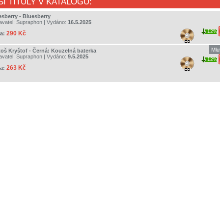
ŠÍ TITULY V KATALOGU:
esberry - Bluesberry
avatel:
Supraphon
| Vydáno:
16.5.2025
12%
290 Kč
a:
Mlu
toš Kryštof - Černá: Kouzelná baterka
avatel:
Supraphon
| Vydáno:
9.5.2025
12%
263 Kč
a: