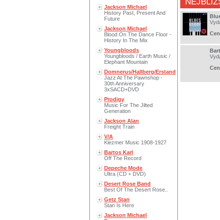
NEJBLIŽ
Jackson Michael
History Past, Present And
Blu
Future
Vyd
Jackson Michael
Cen
Blood On The Dance Floor -
History In The Mix
Youngbloods
Bar
Youngbloods / Earth Music /
Vyd
Elephant Mountain
Cen
Domnerus/Hallberg/Erstand
Jazz At The Pawnshop -
30th Anniversary
3xSACD+DVD
Prodigy
Music For The Jilted
Generation
Jackson Alan
Freight Train
V/A
Klezmer Music 1908-1927
Bartos Karl
Off The Record
Depeche Mode
Ultra (CD + DVD)
Desert Rose Band
Best Of The Desert Rose..
Getz Stan
Stan Is Here
Jackson Michael