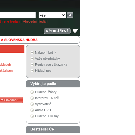
ířené hledání
|
Abecední hledání
 A SLOVENSKÁ HUDBA
Nákupní košík
Vaše objednávky
skladeb
Registrace zákazníka
 ukázkami
Hlídací pes
Vybírejte podle
Hudební žánry
Interpreti - Autoři
Vydavatelé
Audio DVD
Hudební Blu-ray
Bestseller ČR