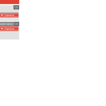
CD
vené slovo
CD