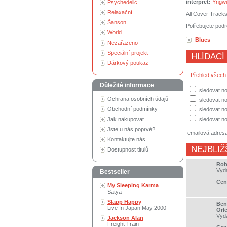
interpret:
Yngwi
Psychedelic
Relaxační
All Cover Track
Šanson
Potřebujete podr
World
Blues
Nezařazeno
Speciální projekt
HLÍDACÍ
Dárkový poukaz
Přehled všech
Důležité informace
sledovat n
Ochrana osobních údajů
sledovat no
Obchodní podmínky
sledovat no
Jak nakupovat
sledovat no
Jste u nás poprvé?
emailová adres
Kontaktujte nás
NEJBLIŽ
Dostupnost titulů
Rob
Vyd
Bestseller
Cen
My Sleeping Karma
Satya
Slapp Happy
Ben
Live In Japan May 2000
Orl
Vyd
Jackson Alan
Freight Train