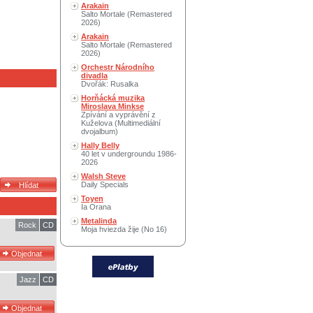
Arakain
Salto Mortale (Remastered
2026)
Arakain
Salto Mortale (Remastered
2026)
Orchestr Národního
divadla
Dvořák: Rusalka
Horňácká muzika
Miroslava Minkse
Zpívání a vyprávění z
Kuželova (Multimediální
dvojalbum)
Hally Belly
40 let v undergroundu 1986-
2026
Walsh Steve
Daily Specials
Toyen
Ia Orana
Metalinda
Rock
CD
Moja hviezda žije (No 16)
Jazz
CD