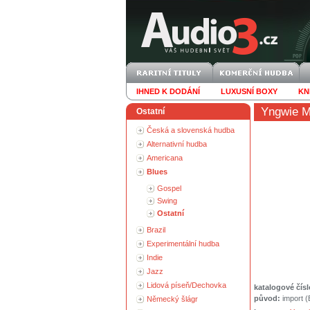
IHNED K DODÁNÍ
LUXUSNÍ BOXY
KN
Yngwie M
Ostatní
Česká a slovenská hudba
Alternativní hudba
Americana
Blues
Gospel
Swing
Ostatní
Brazil
Experimentální hudba
Indie
Jazz
Lidová píseň/Dechovka
katalogové čísl
původ:
import 
Německý šlágr