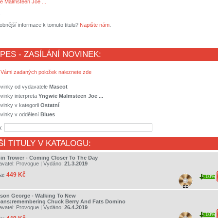
e Malmsteen Joe ...
s
obnější informace k tomuto titulu?
Napište nám
.
 PES - ZASÍLÁNÍ NOVINEK:
 Vámi zadaných položek naleznete zde
ovinky od vydavatele
Mascot
vinky interpreta
Yngwie Malmsteen Joe ...
vinky v kategorii
Ostatní
vinky v oddělení
Blues
a:
ŠÍ TITULY V KATALOGU:
in Trower - Coming Closer To The Day
avatel:
Provogue
| Vydáno:
21.3.2019
449 Kč
a:
10%
son George - Walking To New
eans:remembering Chuck Berry And Fats Domino
avatel:
Provogue
| Vydáno:
26.4.2019
10%