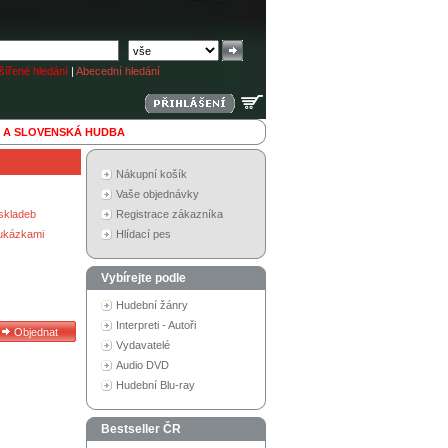
ířené hledání
|
Abecední hledání
 A SLOVENSKÁ HUDBA
Nákupní košík
Vaše objednávky
skladeb
Registrace zákazníka
 ukázkami
Hlídací pes
Vybírejte podle
Hudební žánry
Interpreti - Autoři
Vydavatelé
Audio DVD
Hudební Blu-ray
Bestseller ČR