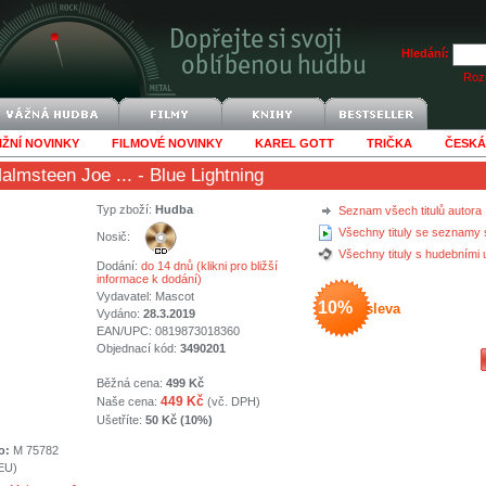
Hledání:
Rozš
IŽNÍ NOVINKY
FILMOVÉ NOVINKY
KAREL GOTT
TRIČKA
ČESKÁ
almsteen Joe ...
- Blue Lightning
Typ zboží:
Hudba
Seznam všech titulů autora
Všechny tituly se seznamy 
Nosič:
Všechny tituly s hudebními
Dodání:
do 14 dnů (klikni pro bližší
informace k dodání)
Vydavatel:
Mascot
10%
sleva
Vydáno:
28.3.2019
EAN/UPC: 0819873018360
Objednací kód:
3490201
Běžná cena:
499 Kč
449 Kč
Naše cena:
(vč. DPH)
Ušetříte:
50 Kč (10%)
o:
M 75782
(EU)