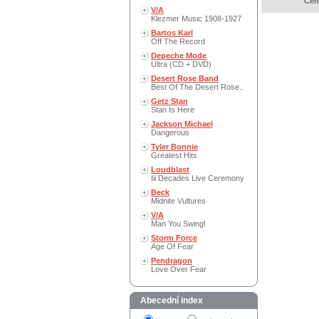
Cen
V/A
Klezmer Music 1908-1927
Bartos Karl
Off The Record
Depeche Mode
Ultra (CD + DVD)
Desert Rose Band
Best Of The Desert Rose..
Getz Stan
Stan Is Here
Jackson Michael
Dangerous
Tyler Bonnie
Greatest Hits
Loudblast
Iii Decades Live Ceremony
Beck
Midnite Vultures
V/A
Man You Swing!
Storm Force
Age Of Fear
Pendragon
Love Over Fear
Abecední index