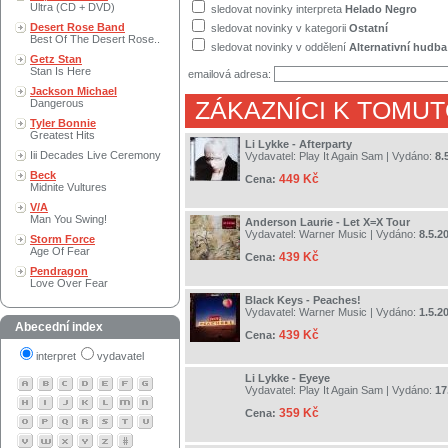
Ultra (CD + DVD)
sledovat novinky interpreta
Helado Negro
Desert Rose Band
sledovat novinky v kategorii
Ostatní
Best Of The Desert Rose..
sledovat novinky v oddělení
Alternativní hudba
Getz Stan
Stan Is Here
emailová adresa:
Jackson Michael
Dangerous
ZÁKAZNÍCI K TOMUT
Tyler Bonnie
Greatest Hits
Li Lykke - Afterparty
Iii Decades Live Ceremony
Vydavatel:
Play It Again Sam
| Vydáno:
8.
Beck
449 Kč
Cena:
Midnite Vultures
V/A
Man You Swing!
Anderson Laurie - Let X=X Tour
Vydavatel:
Warner Music
| Vydáno:
8.5.2
Storm Force
Age Of Fear
439 Kč
Cena:
Pendragon
Love Over Fear
Black Keys - Peaches!
Vydavatel:
Warner Music
| Vydáno:
1.5.2
Abecední index
439 Kč
Cena:
interpret
vydavatel
Li Lykke - Eyeye
Vydavatel:
Play It Again Sam
| Vydáno:
17
359 Kč
Cena: