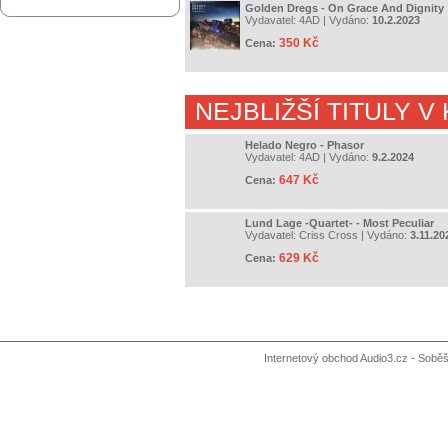
Golden Dregs - On Grace And Dignity
Vydavatel:
4AD
| Vydáno:
10.2.2023
350 Kč
Cena:
NEJBLIŽŠÍ TITULY V
Helado Negro - Phasor
Vydavatel:
4AD
| Vydáno:
9.2.2024
647 Kč
Cena:
Lund Lage -Quartet- - Most Peculiar
Vydavatel:
Criss Cross
| Vydáno:
3.11.20
629 Kč
Cena:
Internetový obchod Audio3.cz - Soběši