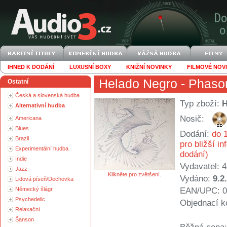
IHNED K DODÁNÍ
LUXUSNÍ BOXY
KNIŽNÍ NOVINKY
FILMOVÉ NOV
Helado Negro
- Phaso
Ostatní
Česká a slovenská hudba
Typ zboží:
Alternativní hudba
Nosič:
Americana
Blues
Dodání:
do 1
Brazil
pro bližší i
Experimentální hudba
dodání)
Indie
Vydavatel:
Jazz
Klikněte pro zvětšení.
Vydáno:
9.2
Lidová píseň/Dechovka
Německý šlágr
EAN/UPC: 0
Psychedelic
Objednací k
Relaxační
Šanson