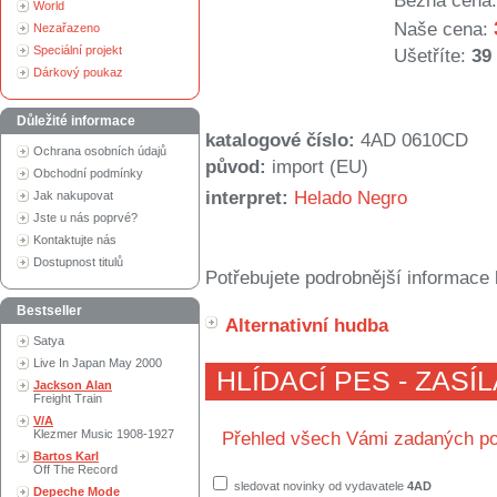
Běžná cena:
World
Naše cena:
Nezařazeno
Speciální projekt
Ušetříte:
39
Dárkový poukaz
Důležité informace
katalogové číslo:
4AD 0610CD
Ochrana osobních údajů
původ:
import (EU)
Obchodní podmínky
interpret:
Helado Negro
Jak nakupovat
Jste u nás poprvé?
Kontaktujte nás
Dostupnost titulů
Potřebujete podrobnější informace 
Bestseller
Alternativní hudba
Satya
Live In Japan May 2000
HLÍDACÍ PES - ZASÍ
Jackson Alan
Freight Train
V/A
Klezmer Music 1908-1927
Přehled všech Vámi zadaných po
Bartos Karl
Off The Record
sledovat novinky od vydavatele
4AD
Depeche Mode