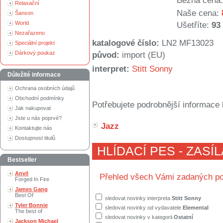
Běžná cena:
Relaxační
Naše cena:
Šanson
World
Ušetříte:
93
Nezařazeno
katalogové číslo:
LN2 MF13023
Speciální projekt
Dárkový poukaz
původ:
import (EU)
interpret:
Stitt Sonny
Důležité informace
Ochrana osobních údajů
Obchodní podmínky
Potřebujete podrobnější informace 
Jak nakupovat
Jste u nás poprvé?
Jazz
Kontaktujte nás
Dostupnost titulů
HLÍDACÍ PES - ZASÍ
Bestseller
Anvil
Přehled všech Vámi zadaných po
Forged In Fire
James Gang
Best Of
sledovat novinky interpreta
Stitt Sonny
Tyler Bonnie
sledovat novinky od vydavatele
Elemental
The best of
sledovat novinky v kategorii
Ostatní
Jackson Michael