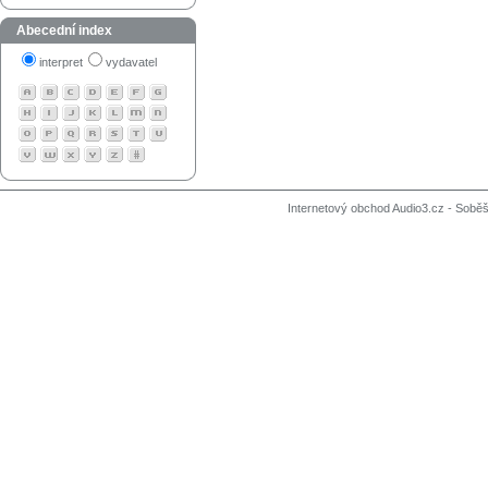
Abecední index
interpret
vydavatel
Internetový obchod Audio3.cz - Soběši