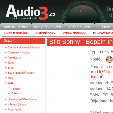
IHNED K DODÁNÍ
LUXUSNÍ BOXY
KNIŽNÍ NOVINKY
FILMOVÉ NOV
Stitt Sonny
- Boppin In
Ostatní
Česká a slovenská hudba
Typ zboží:
Alternativní hudba
Americana
Nosič:
Blues
Dodání:
na d
Brazil
pro bližší i
Experimentální hudba
dodání)
Indie
Vydavatel:
E
Jazz
Vydáno:
14.
Fusion
Ostatní
EAN/UPC: 8
Lidová píseň/Dechovka
Objednací k
Německý šlágr
Psychedelic