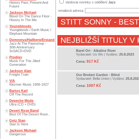
sledovat novinky v oddělení
Jazz
History Past, Present And
Future
emailová adresa:
Jackson Michael
Blood On The Dance Floor -
STITT SONNY
- BES
History In The Mix
Youngbloods
Youngbloods / Earth Music /
Elephant Mountain
NEJBLIŽŠÍ TITULY V
Domnerus/Hallberg/Erstand
Jazz At The Pawnshop -
30th Anniversary
Barel Ori - Alkaline River
3xSACD+DVD
Vydavatel:
Us Wo
| Vydáno:
25.8.2023
Prodigy
Music For The Jilted
917 Kč
Cena:
Generation
Jackson Alan
Freight Train
Our Broken Garden - Blind
Vydavatel:
Bella Union
| Vydáno:
25.8.202
V/A
Klezmer Music 1908-1927
1007 Kč
Cena:
Bartos Karl
Off The Record
Depeche Mode
Ultra (CD + DVD)
Desert Rose Band
Best Of The Desert Rose..
Getz Stan
Stan Is Here
Jackson Michael
Dangerous