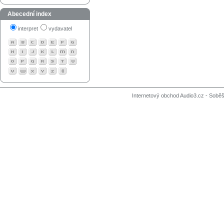
Abecední index
interpret
vydavatel
Internetový obchod Audio3.cz - Soběši