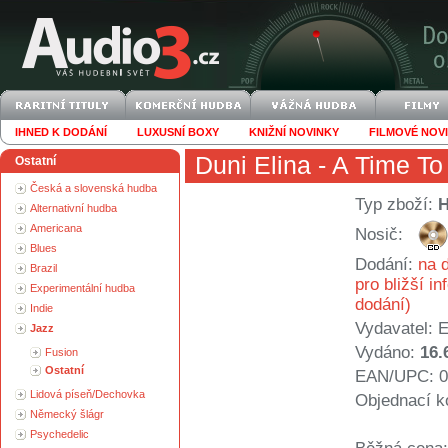
IHNED K DODÁNÍ
LUXUSNÍ BOXY
KNIŽNÍ NOVINKY
FILMOVÉ NOV
Duni Elina
- A Time T
Ostatní
Česká a slovenská hudba
Typ zboží:
Alternativní hudba
Americana
Nosič:
Blues
Dodání:
na d
Brazil
pro bližší i
Experimentální hudba
dodání)
Indie
Vydavatel:
E
Jazz
Vydáno:
16.
Fusion
Ostatní
EAN/UPC: 0
Lidová píseň/Dechovka
Objednací k
Německý šlágr
Psychedelic