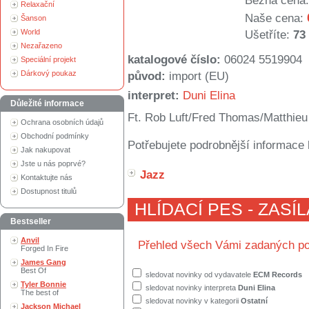
Běžná cena:
Relaxační
Naše cena:
Šanson
World
Ušetříte:
73
Nezařazeno
katalogové číslo:
06024 5519904
Speciální projekt
Dárkový poukaz
původ:
import (EU)
interpret:
Duni Elina
Důležité informace
Ft. Rob Luft/Fred Thomas/Matthieu
Ochrana osobních údajů
Obchodní podmínky
Potřebujete podrobnější informace 
Jak nakupovat
Jste u nás poprvé?
Jazz
Kontaktujte nás
Dostupnost titulů
HLÍDACÍ PES - ZASÍ
Bestseller
Anvil
Přehled všech Vámi zadaných po
Forged In Fire
James Gang
Best Of
sledovat novinky od vydavatele
ECM Records
Tyler Bonnie
sledovat novinky interpreta
Duni Elina
The best of
sledovat novinky v kategorii
Ostatní
Jackson Michael