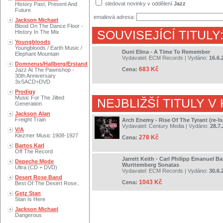
sledovat novinky v oddělení
Jazz
History Past, Present And
Future
emailová adresa:
Jackson Michael
Blood On The Dance Floor -
SOUVISEJÍCÍ TITULY
History In The Mix
Youngbloods
Youngbloods / Earth Music /
Duni Elina - A Time To Remember
Elephant Mountain
Vydavatel:
ECM Records
| Vydáno:
16.6.
Domnerus/Hallberg/Erstand
683 Kč
Cena:
Jazz At The Pawnshop -
30th Anniversary
3xSACD+DVD
Prodigy
Music For The Jilted
NEJBLIŽŠÍ TITULY V
Generation
Jackson Alan
Freight Train
Arch Enemy - Rise Of The Tyrant (re-I
Vydavatel:
Century Media
| Vydáno:
28.7
V/A
Klezmer Music 1908-1927
278 Kč
Cena:
Bartos Karl
Off The Record
Jarrett Keith - Carl Philipp Emanuel B
Depeche Mode
Wurttemberg Sonatas
Ultra (CD + DVD)
Vydavatel:
ECM Records
| Vydáno:
30.6.
Desert Rose Band
1043 Kč
Cena:
Best Of The Desert Rose..
Getz Stan
Stan Is Here
Jackson Michael
Dangerous