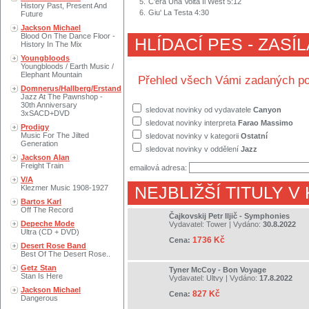
5.
C'era Una Volta Il West 5:12
History Past, Present And
6.
Giu' La Testa 4:30
Future
Jackson Michael
Blood On The Dance Floor -
HLÍDACÍ PES - ZASÍ
History In The Mix
Youngbloods
Youngbloods / Earth Music /
Elephant Mountain
Přehled všech Vámi zadaných po
Domnerus/Hallberg/Erstand
Jazz At The Pawnshop -
30th Anniversary
sledovat novinky od vydavatele
Canyon
3xSACD+DVD
sledovat novinky interpreta
Farao Massimo
Prodigy
Music For The Jilted
sledovat novinky v kategorii
Ostatní
Generation
sledovat novinky v oddělení
Jazz
Jackson Alan
Freight Train
emailová adresa:
V/A
Klezmer Music 1908-1927
NEJBLIŽŠÍ TITULY V
Bartos Karl
Off The Record
Čajkovskij Petr Iljič - Symphonies
Depeche Mode
Vydavatel:
Tower
| Vydáno:
30.8.2022
Ultra (CD + DVD)
1736 Kč
Cena:
Desert Rose Band
Best Of The Desert Rose..
Getz Stan
Tyner McCoy - Bon Voyage
Stan Is Here
Vydavatel:
Ultvy
| Vydáno:
17.8.2022
Jackson Michael
827 Kč
Cena:
Dangerous