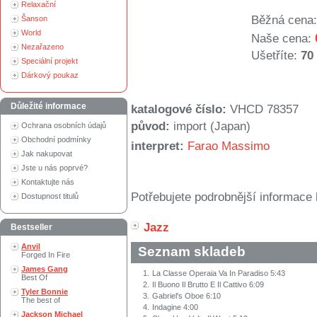
Relaxační
Běžná cena:
Šanson
World
Naše cena:
Nezařazeno
Ušetříte:
70
Speciální projekt
Dárkový poukaz
Důležité informace
katalogové číslo:
VHCD 78357
původ:
import (Japan)
Ochrana osobních údajů
Obchodní podmínky
interpret:
Farao Massimo
Jak nakupovat
Jste u nás poprvé?
Kontaktujte nás
Potřebujete podrobnější informace 
Dostupnost titulů
Jazz
Bestseller
Anvil
Seznam skladeb
Forged In Fire
James Gang
1.
La Classe Operaia Va In Paradiso 5:43
Best Of
2.
Il Buono Il Brutto E Il Cattivo 6:09
Tyler Bonnie
3.
Gabriel's Oboe 6:10
The best of
4.
Indagine 4:00
Jackson Michael