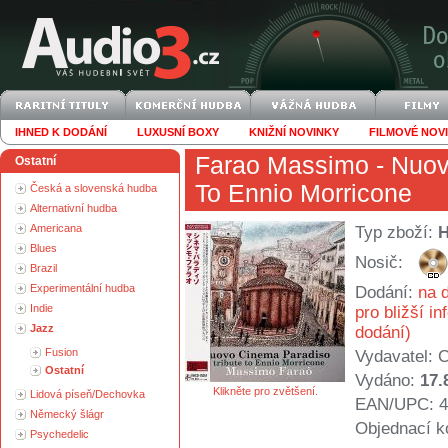
IHNED K DODÁNÍ
LUXUSNÍ BOXY
KNIŽNÍ NOVINKY
FILMOVÉ NOV
Farao Massimo
- Nuov
Ostatní
To Ennio Morricone
Česká a slovenská hudba
Alternativní hudba
Americana
Typ zboží:
Blues
Nosič:
Brazil
Experimentální hudba
Dodání:
na d
Indie
pro bližší i
Jazz
dodání)
Fusion
Vydavatel:
C
Ostatní
Vydáno:
17.
Klikněte pro zvětšení.
Lidová píseň/Dechovka
EAN/UPC: 4
Německý šlágr
Objednací k
Psychedelic