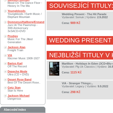
Blood On The Dance Floor -
SOUVISEJÍCÍ TITULY
History In The Mix
Youngbloods
Youngbloods / Earth Music /
Wedding Present - The Hit Parade
Elephant Mountain
Vydavatel:
Somuk
| Vydáno:
2.9.2022
Domnerus/Hallberg/Erstand
989 Kč
Cena:
Jazz At The Pawnshop -
30th Anniversary
3xSACD+DVD
Prodigy
WEDDING PRESENT
Music For The Jilted
Generation
Jackson Alan
Freight Train
NEJBLIŽŠÍ TITULY V
V/A
Klezmer Music 1908-1927
Bartos Karl
Marillion - Holidays In Eden (3CD+Blu-
Off The Record
Vydavatel:
Plg Uk Classics
| Vydáno:
16.
Depeche Mode
1115 Kč
Cena:
Ultra (CD + DVD)
Desert Rose Band
Best Of The Desert Rose..
V/A - Stranger Things:..
Vydavatel:
Legacy
| Vydáno:
9.9.2022
Getz Stan
Stan Is Here
298 Kč
Cena:
Jackson Michael
Dangerous
Abecední index