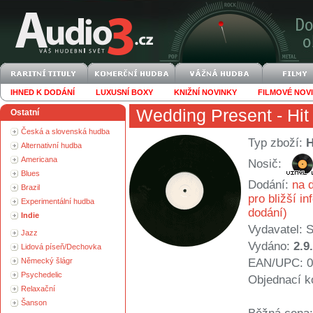
IHNED K DODÁNÍ
LUXUSNÍ BOXY
KNIŽNÍ NOVINKY
FILMOVÉ NOV
Wedding Present
- Hit
Ostatní
Česká a slovenská hudba
Typ zboží:
Alternativní hudba
Americana
Nosič:
Blues
Dodání:
na d
Brazil
pro bližší i
Experimentální hudba
dodání)
Indie
Vydavatel:
S
Jazz
Vydáno:
2.9
Lidová píseň/Dechovka
Německý šlágr
EAN/UPC: 0
Psychedelic
Objednací k
Relaxační
Šanson