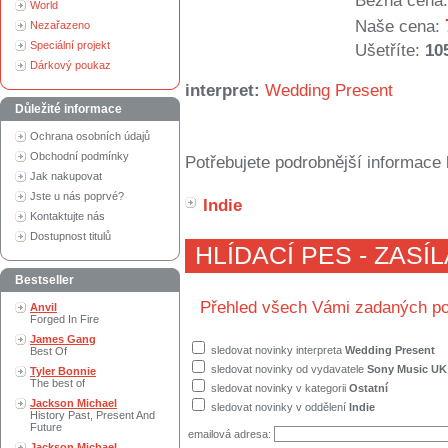
Běžná cena:
World
Naše cena:
Nezařazeno
Speciální projekt
Ušetříte:
10
Dárkový poukaz
interpret:
Wedding Present
Důležité informace
Ochrana osobních údajů
Obchodní podmínky
Potřebujete podrobnější informace 
Jak nakupovat
Jste u nás poprvé?
Indie
Kontaktujte nás
Dostupnost titulů
HLÍDACÍ PES - ZASÍ
Bestseller
Přehled všech Vámi zadaných po
Anvil
Forged In Fire
James Gang
sledovat novinky interpreta
Wedding Present
Best Of
sledovat novinky od vydavatele
Sony Music UK
Tyler Bonnie
The best of
sledovat novinky v kategorii
Ostatní
Jackson Michael
sledovat novinky v oddělení
Indie
History Past, Present And
Future
emailová adresa:
Jackson Michael