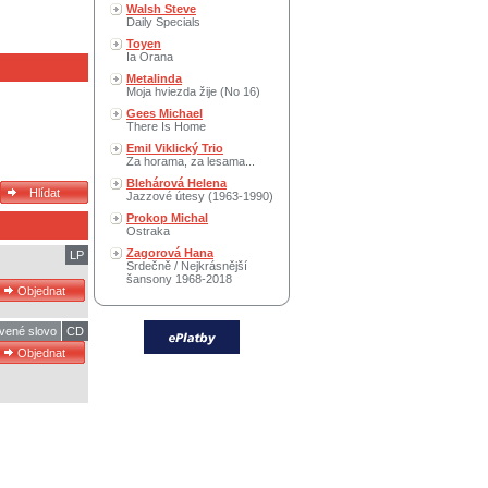
Walsh Steve
Daily Specials
Toyen
Ia Orana
Metalinda
Moja hviezda žije (No 16)
Gees Michael
There Is Home
Emil Viklický Trio
Za horama, za lesama...
Blehárová Helena
Jazzové útesy (1963-1990)
Prokop Michal
Ostraka
Zagorová Hana
LP
Srdečně / Nejkrásnější
šansony 1968-2018
vené slovo
CD