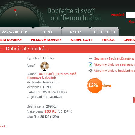
Hledání:
Rozš
IŽNÍ NOVINKY
FILMOVÉ NOVINKY
KAREL GOTT
TRIČKA
ČESKÁ
k
- Dobrá, ale modrá...
Typ zboží:
Hudba
Seznam všech titulů autora
Všechny tituly se seznamy 
Nosič:
Všechny tituly s hudebními
Dodání:
do 14 dnů (klikni pro bližší
informace k dodání)
Vydavatel:
Fonia s.r.o.
12%
sleva
Vydáno:
1.1.1999
EAN/UPC: 8591324000033
Objednací kód:
3119329
Běžná cena:
299 Kč
263 Kč
Naše cena:
(vč. DPH)
Ušetříte:
36 Kč (12%)
tisk