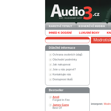
IHNED K DODÁNÍ
LUXUSNÍ BOXY
KN
Modrotis
Důležité informace
Ochrana osobních údajů
Obchodní podmínky
Jak nakupovat
Jste u nás poprvé?
Kontaktujte nás
Dostupnost titulů
Bestseller
Anvil
Forged In Fire
interpret:
Modro
James Gang
Best Of