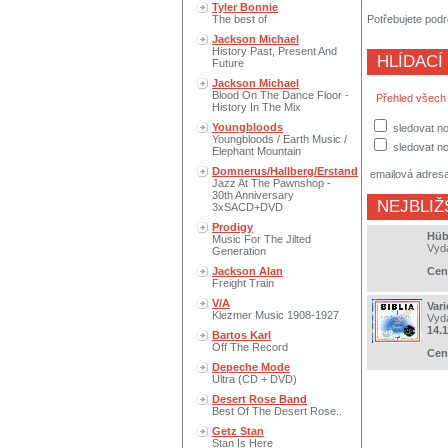
Tyler Bonnie
The best of
Potřebujete podr
Jackson Michael
History Past, Present And
HLÍDACÍ
Future
Jackson Michael
Blood On The Dance Floor -
Přehled všech
History In The Mix
Youngbloods
sledovat no
Youngbloods / Earth Music /
sledovat n
Elephant Mountain
Domnerus/Hallberg/Erstand
emailová adres
Jazz At The Pawnshop -
30th Anniversary
NEJBLIŽ
3xSACD+DVD
Prodigy
Hüb
Music For The Jilted
Vyd
Generation
Jackson Alan
Cen
Freight Train
V/A
Vari
Klezmer Music 1908-1927
Vyd
14.
Bartos Karl
Off The Record
Cen
Depeche Mode
Ultra (CD + DVD)
Desert Rose Band
Best Of The Desert Rose..
Getz Stan
Stan Is Here