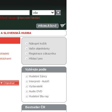
ířené hledání
|
Abecední hledání
 A SLOVENSKÁ HUDBA
Nákupní košík
Vaše objednávky
skladeb
Registrace zákazníka
 ukázkami
Hlídací pes
Vybírejte podle
Hudební žánry
Interpreti - Autoři
Vydavatelé
Audio DVD
Hudební Blu-ray
Bestseller ČR