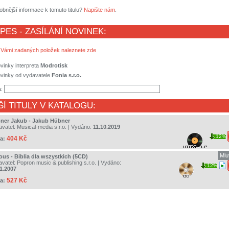
obnější informace k tomuto titulu?
Napište nám
.
 PES - ZASÍLÁNÍ NOVINEK:
 Vámi zadaných položek naleznete zde
vinky interpreta
Modrotisk
ovinky od vydavatele
Fonia s.r.o.
a:
ŠÍ TITULY V KATALOGU:
ner Jakub - Jakub Hübner
avatel:
Musical-media s.r.o.
| Vydáno:
11.10.2019
12%
404 Kč
a:
Mlu
ous - Biblia dla wszystkich (5CD)
avatel:
Popron music & publishing s.r.o.
| Vydáno:
12%
11.2007
527 Kč
a: