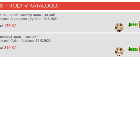
ŠÍ TITULY V KATALOGU:
ous - 30 let Country radia - 30 hitů
avatel:
Supraphon
| Vydáno:
11.6.2021
12%
175 Kč
a:
ubková Jana - TouLaní
avatel:
Galen
| Vydáno:
14.5.2021
219 Kč
a:
12%