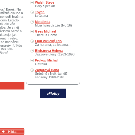
Walsh Steve
Daily Specials
aros“ Bareš. Na
Toyen
poměrně dlouho a
Ia Orana
ce tvoří hráč na
acemi Letadlo,
Metalinda
ná, ale vše
Moja hviezda žije (No 16)
lba. Je z něj
 přelomu osmé a
Gees Michael
ukazuje, jak
There Is Home
venční retro.
Emil Viklický Trio
 se nacházel
Za horama, za lesama...
erprety |4/ Kdo
/ Bez těla
Blehárová Helena
 Bareš –
Jazzové útesy (1963-1990)
Prokop Michal
Ostraka
Zagorová Hana
Srdečně / Nejkrásnější
šansony 1968-2018