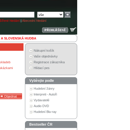
ířené hledání
|
Abecední hledání
 A SLOVENSKÁ HUDBA
Nákupní košík
Vaše objednávky
skladeb
Registrace zákazníka
 ukázkami
Hlídací pes
Vybírejte podle
Hudební žánry
Interpreti - Autoři
Vydavatelé
Audio DVD
Hudební Blu-ray
Bestseller ČR