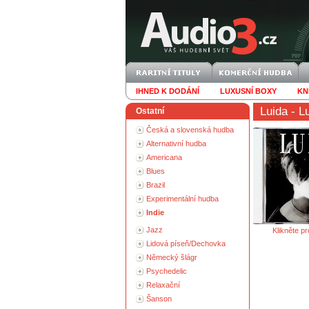
IHNED K DODÁNÍ
LUXUSNÍ BOXY
KN
Luida
- L
Ostatní
Česká a slovenská hudba
Alternativní hudba
Americana
Blues
Brazil
Experimentální hudba
Indie
Jazz
Klikněte pr
Lidová píseň/Dechovka
Německý šlágr
Psychedelic
Relaxační
Šanson