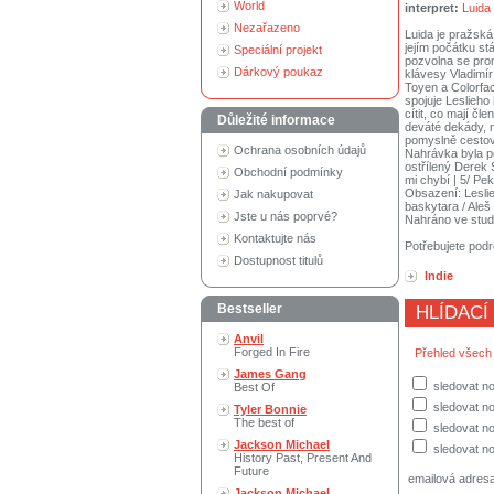
World
interpret:
Luida
Nezařazeno
Luida je pražská
jejím počátku st
Speciální projekt
pozvolna se prom
Dárkový poukaz
klávesy Vladimír
Toyen a Colorfac
spojuje Leslieho
cítit, co mají č
Důležité informace
deváté dekády, n
pomyslně cestova
Ochrana osobních údajů
Nahrávka byla p
ostřílený Derek 
Obchodní podmínky
mi chybí | 5/ Pek
Obsazení: Leslie
Jak nakupovat
baskytara / Aleš 
Jste u nás poprvé?
Nahráno ve studi
Kontaktujte nás
Potřebujete podr
Dostupnost titulů
Indie
Bestseller
HLÍDACÍ
Anvil
Forged In Fire
Přehled všech
James Gang
sledovat n
Best Of
sledovat no
Tyler Bonnie
The best of
sledovat no
Jackson Michael
sledovat no
History Past, Present And
Future
emailová adres
Jackson Michael