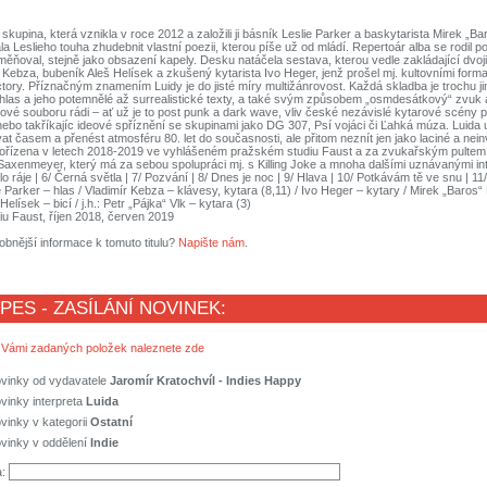
 skupina, která vznikla v roce 2012 a založili ji básník Leslie Parker a baskytarista Mirek „B
ála Leslieho touha zhudebnit vlastní poezii, kterou píše už od mládí. Repertoár alba se rodil 
ěňoval, stejně jako obsazení kapely. Desku natáčela sestava, kterou vedle zakládající dvoji
 Kebza, bubeník Aleš Helísek a zkušený kytarista Ivo Heger, jenž prošel mj. kultovními form
tory. Příznačným znamením Luidy je do jisté míry multižánrovost. Každá skladba je trochu ji
 hlas a jeho potemnělé až surrealistické texty, a také svým způsobem „osmdesátkový“ zvuk a
lenové souboru rádi – ať už je to post punk a dark wave, vliv české nezávislé kytarové scény
ebo takříkajíc ideové spříznění se skupinami jako DG 307, Psí vojáci či Ľahká múza. Luida 
t časem a přenést atmosféru 80. let do současnosti, ale přitom neznít jen jako laciné a nein
ořízena v letech 2018-2019 ve vyhlášeném pražském studiu Faust a za zvukařským pultem
Saxenmeyer, který má za sebou spolupráci mj. s Killing Joke a mnoha dalšími uznávanými int
lo ráje | 6/ Černá světla | 7/ Pozvání | 8/ Dnes je noc | 9/ Hlava | 10/ Potkávám tě ve snu | 11
 Parker – hlas / Vladimír Kebza – klávesy, kytara (8,11) / Ivo Heger – kytary / Mirek „Baros“
Helísek – bicí / j.h.: Petr „Pájka“ Vlk – kytara (3)
u Faust, říjen 2018, červen 2019
obnější informace k tomuto titulu?
Napište nám
.
 PES - ZASÍLÁNÍ NOVINEK:
 Vámi zadaných položek naleznete zde
ovinky od vydavatele
Jaromír Kratochvíl - Indies Happy
vinky interpreta
Luida
vinky v kategorii
Ostatní
vinky v oddělení
Indie
a: