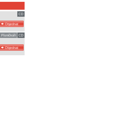
CD
Písničkáři
CD