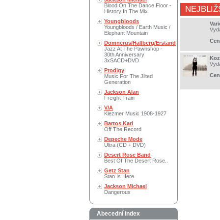
Blood On The Dance Floor -
NEJBLIŽ
History In The Mix
Youngbloods
Vari
Youngbloods / Earth Music /
Vyd
Elephant Mountain
Cen
Domnerus/Hallberg/Erstand
Jazz At The Pawnshop -
30th Anniversary
Koz
3xSACD+DVD
Vyd
Prodigy
Cen
Music For The Jilted
Generation
Jackson Alan
Freight Train
V/A
Klezmer Music 1908-1927
Bartos Karl
Off The Record
Depeche Mode
Ultra (CD + DVD)
Desert Rose Band
Best Of The Desert Rose..
Getz Stan
Stan Is Here
Jackson Michael
Dangerous
Abecední index