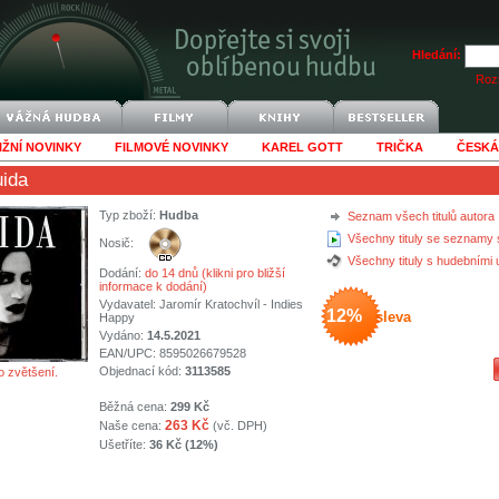
Hledání:
Rozš
IŽNÍ NOVINKY
FILMOVÉ NOVINKY
KAREL GOTT
TRIČKA
ČESKÁ
uida
Typ zboží:
Hudba
Seznam všech titulů autora
Všechny tituly se seznamy 
Nosič:
Všechny tituly s hudebními
Dodání:
do 14 dnů (klikni pro bližší
informace k dodání)
Vydavatel:
Jaromír Kratochvíl - Indies
12%
sleva
Happy
Vydáno:
14.5.2021
EAN/UPC: 8595026679528
Objednací kód:
3113585
o zvětšení.
Běžná cena:
299 Kč
263 Kč
Naše cena:
(vč. DPH)
Ušetříte:
36 Kč (12%)