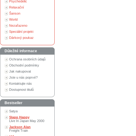
Psychedelic
Relaxační
Šanson
World
Nezařazeno
Speciální projekt
Dárkový poukaz
Důležité informace
Ochrana osobních údajů
Obchodní podmínky
Jak nakupovat
Jste u nás poprvé?
Kontaktujte nás
Dostupnost titulů
Bestseller
Satya
Slapp Happy
Live In Japan May 2000
Jackson Alan
Freight Train