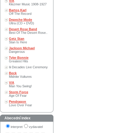
V/A
Klezmer Music 1908-1927
Bartos Karl
Off The Record
Depeche Mode
Ultra (CD + DVD)
Desert Rose Band
Best Of The Desert Rose..
Getz Stan
Stan Is Here
Jackson Michael
Dangerous
Tyler Bonnie
Greatest Hits
Iii Decades Live Ceremony
Beck
Midnite Vultures
V/A
Man You Swing!
Storm Force
Age Of Fear
Pendragon
Love Over Fear
Abecední index
interpret
vydavatel