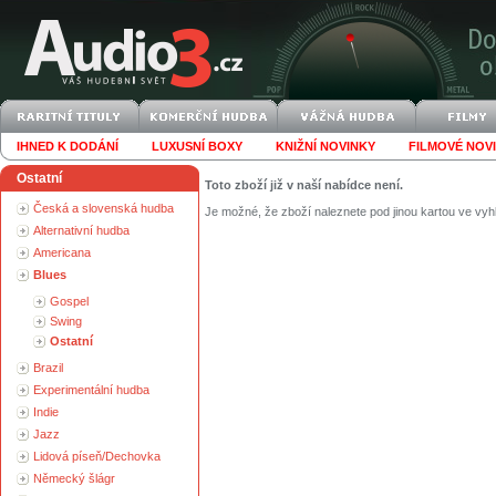
IHNED K DODÁNÍ
LUXUSNÍ BOXY
KNIŽNÍ NOVINKY
FILMOVÉ NOV
Ostatní
Toto zboží již v naší nabídce není.
Česká a slovenská hudba
Je možné, že zboží naleznete pod jinou kartou ve vyh
Alternativní hudba
Americana
Blues
Gospel
Swing
Ostatní
Brazil
Experimentální hudba
Indie
Jazz
Lidová píseň/Dechovka
Německý šlágr