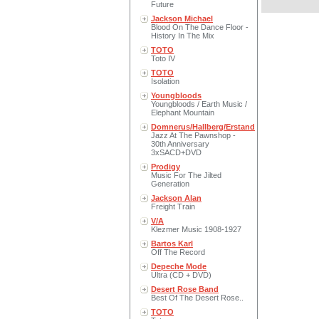
Future
Jackson Michael
Blood On The Dance Floor -
History In The Mix
TOTO
Toto IV
TOTO
Isolation
Youngbloods
Youngbloods / Earth Music /
Elephant Mountain
Domnerus/Hallberg/Erstand
Jazz At The Pawnshop -
30th Anniversary
3xSACD+DVD
Prodigy
Music For The Jilted
Generation
Jackson Alan
Freight Train
V/A
Klezmer Music 1908-1927
Bartos Karl
Off The Record
Depeche Mode
Ultra (CD + DVD)
Desert Rose Band
Best Of The Desert Rose..
TOTO