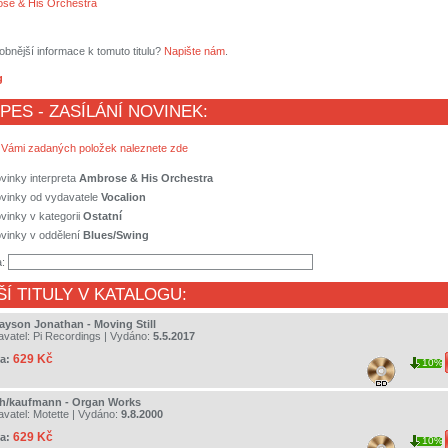
se & His Orchestra
obnější informace k tomuto titulu?
Napište nám
.
g
 PES - ZASÍLÁNÍ NOVINEK:
 Vámi zadaných položek naleznete zde
vinky interpreta
Ambrose & His Orchestra
ovinky od vydavatele
Vocalion
vinky v kategorii
Ostatní
vinky v oddělení
Blues/Swing
a:
ŠÍ TITULY V KATALOGU:
layson Jonathan - Moving Still
avatel:
Pi Recordings
| Vydáno:
5.5.2017
629 Kč
a:
10%
h/kaufmann - Organ Works
avatel:
Motette
| Vydáno:
9.8.2000
629 Kč
a:
10%