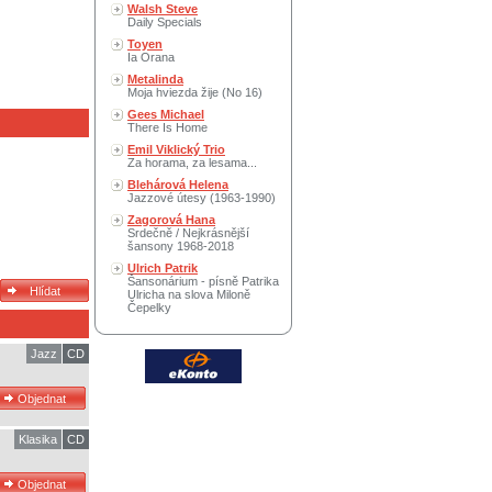
Walsh Steve
Daily Specials
Toyen
Ia Orana
Metalinda
Moja hviezda žije (No 16)
Gees Michael
There Is Home
Emil Viklický Trio
Za horama, za lesama...
Blehárová Helena
Jazzové útesy (1963-1990)
Zagorová Hana
Srdečně / Nejkrásnější
šansony 1968-2018
Ulrich Patrik
Šansonárium - písně Patrika
Ulricha na slova Miloně
Čepelky
Jazz
CD
Klasika
CD