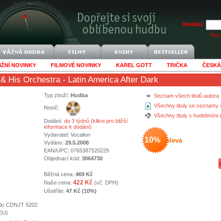
Hledání:
Rozš
IŽNÍ NOVINKY
FILMOVÉ NOVINKY
KAREL GOTT
TRIČKA
ČESKÁ
& His Orchestra
- Latin America After Dark
Typ zboží:
Hudba
Seznam všech titulů autora
Všechny tituly se seznamy 
Nosič:
Všechny tituly s hudebními
Dodání:
do 3 týdnů (klikni pro bližší
informace k dodání)
Vydavatel:
Vocalion
10%
sleva
Vydáno:
29.5.2008
EAN/UPC: 0765387520229
Objednací kód:
3064730
Běžná cena:
469 Kč
422 Kč
Naše cena:
(vč. DPH)
Ušetříte:
47 Kč (10%)
o:
CDNJT 5202
(EU)