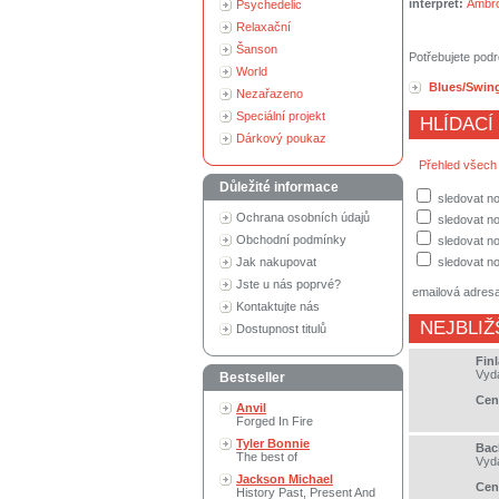
interpret:
Ambro
Psychedelic
Relaxační
Šanson
Potřebujete podr
World
Blues/Swin
Nezařazeno
Speciální projekt
HLÍDACÍ
Dárkový poukaz
Přehled všech
Důležité informace
sledovat no
Ochrana osobních údajů
sledovat n
Obchodní podmínky
sledovat no
Jak nakupovat
sledovat no
Jste u nás poprvé?
emailová adres
Kontaktujte nás
NEJBLIŽ
Dostupnost titulů
Fin
Vyd
Bestseller
Cen
Anvil
Forged In Fire
Tyler Bonnie
Bac
The best of
Vyd
Jackson Michael
Cen
History Past, Present And