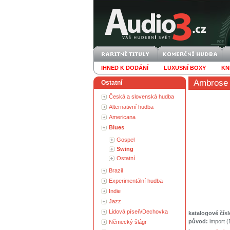
IHNED K DODÁNÍ
LUXUSNÍ BOXY
KN
Ambrose 
Ostatní
Česká a slovenská hudba
Alternativní hudba
Americana
Blues
Gospel
Swing
Ostatní
Brazil
Experimentální hudba
Indie
Jazz
Lidová píseň/Dechovka
katalogové čísl
původ:
import 
Německý šlágr