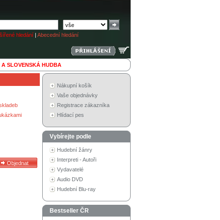
ířené hledání
|
Abecední hledání
 A SLOVENSKÁ HUDBA
Nákupní košík
Vaše objednávky
skladeb
Registrace zákazníka
 ukázkami
Hlídací pes
Vybírejte podle
Hudební žánry
Interpreti - Autoři
Vydavatelé
Audio DVD
Hudební Blu-ray
Bestseller ČR