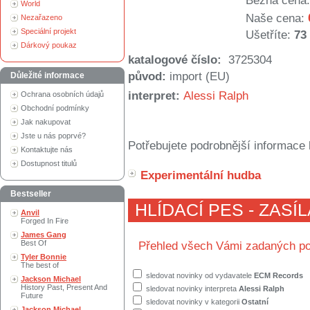
Běžná cena:
World
Naše cena:
Nezařazeno
Speciální projekt
Ušetříte:
73
Dárkový poukaz
katalogové číslo:
3725304
původ:
import (EU)
Důležité informace
interpret:
Alessi Ralph
Ochrana osobních údajů
Obchodní podmínky
Jak nakupovat
Jste u nás poprvé?
Potřebujete podrobnější informace 
Kontaktujte nás
Dostupnost titulů
Experimentální hudba
Bestseller
HLÍDACÍ PES - ZASÍ
Anvil
Forged In Fire
James Gang
Best Of
Přehled všech Vámi zadaných po
Tyler Bonnie
The best of
sledovat novinky od vydavatele
ECM Records
Jackson Michael
History Past, Present And
sledovat novinky interpreta
Alessi Ralph
Future
sledovat novinky v kategorii
Ostatní
Jackson Michael