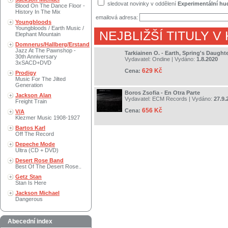
sledovat novinky v oddělení
Experimentální hu
Blood On The Dance Floor -
History In The Mix
emailová adresa:
Youngbloods
Youngbloods / Earth Music /
NEJBLIŽŠÍ TITULY V
Elephant Mountain
Domnerus/Hallberg/Erstand
Jazz At The Pawnshop -
Tarkiainen O. - Earth, Spring's Daught
30th Anniversary
Vydavatel:
Ondine
| Vydáno:
1.8.2020
3xSACD+DVD
629 Kč
Cena:
Prodigy
Music For The Jilted
Generation
Boros Zsofia - En Otra Parte
Jackson Alan
Vydavatel:
ECM Records
| Vydáno:
27.9.
Freight Train
656 Kč
Cena:
V/A
Klezmer Music 1908-1927
Bartos Karl
Off The Record
Depeche Mode
Ultra (CD + DVD)
Desert Rose Band
Best Of The Desert Rose..
Getz Stan
Stan Is Here
Jackson Michael
Dangerous
Abecední index