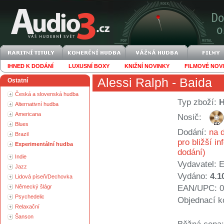
IHNED K DODÁNÍ
LUXUSNÍ BOXY
KNIŽNÍ NOVINKY
FILMOVÉ NOV
Alessi Ralph
- Baida
Ostatní
Česká a slovenská hudba
Typ zboží:
Alternativní hudba
Americana
Nosič:
Blues
Dodání:
na d
Brazil
pro bližší i
Experimentální hudba
dodání)
Indie
Vydavatel:
E
Jazz
Vydáno:
4.1
Lidová píseň/Dechovka
Německý šlágr
EAN/UPC: 0
Psychedelic
Objednací k
Relaxační
Šanson