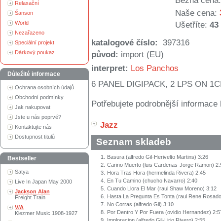
Běžná cena:
Relaxační
Naše cena:
Šanson
World
Ušetříte:
43
Nezařazeno
katalogové číslo:
397316
Speciální projekt
Dárkový poukaz
původ:
import (EU)
interpret:
Los Panchos
Důležité informace
6 PANEL DIGIPACK, 2 LPS ON 1
Ochrana osobních údajů
Obchodní podmínky
Potřebujete podrobnější informace 
Jak nakupovat
Jste u nás poprvé?
Jazz
Kontaktujte nás
Dostupnost titulů
Seznam skladeb
1.
Basura (alfredo Gil-Herivelto Martins) 3:26
Bestseller
2.
Carino Muerto (luis Cardenas-Jorge Ramon) 2:
Satya
3.
Hora Tras Hora (hermelinda Rivera) 2:45
4.
En Tu Camino (chucho Navarro) 2:40
Live In Japan May 2000
5.
Cuando Llora El Mar (raul Shaw Moreno) 3:12
Jackson Alan
6.
Hasta La Pregunta Es Tonta (raul Rene Rosado
Freight Train
7.
No Corras (alfredo Gil) 3:10
V/A
8.
Por Dentro Y Por Fuera (ovidio Hernandez) 2:5
Klezmer Music 1908-1927
9.
Imploracion (alfredo Gil-Lirio Rivero) 2:55