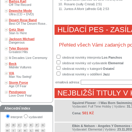
Bartos Karl
10.
Rosario (sully Cristal) 2:51
Off The Record
11.
Juntos A Morir (alfredo Gil) 2:53
Depeche Mode
Ultra (CD + DVD)
Desert Rose Band
Best Of The Desert Rose..
HLÍDACÍ PES - ZASÍ
Getz Stan
Stan Is Here
Jackson Michael
Dangerous
Přehled všech Vámi zadaných po
Tyler Bonnie
Greatest Hits
sledovat novinky interpreta
Los Panchos
Iii Decades Live Ceremony
sledovat novinky od vydavatele
Elemental
Beck
Midnite Vultures
sledovat novinky v kategorii
Ostatní
V/A
sledovat novinky v oddělení
Jazz
Man You Swing!
emailová adresa:
Storm Force
Age Of Fear
NEJBLIŽŠÍ TITULY V
Pendragon
Love Over Fear
Squirrel Flower - I Was Born Swimmin
Vydavatel:
Full Time Hobby
| Vydáno:
31.
Abecední index
501 Kč
Cena:
interpret
vydavatel
Elkin & Nelson - Angeles Y Demonios 
Vydavatel:
Elemental
| Vydáno:
23.11.201