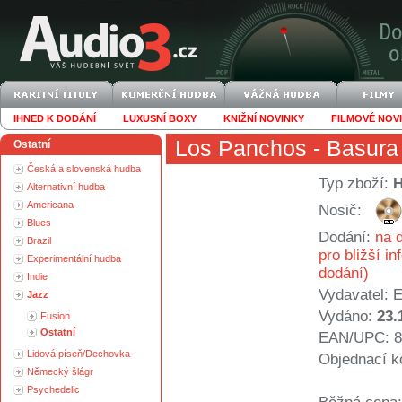
IHNED K DODÁNÍ
LUXUSNÍ BOXY
KNIŽNÍ NOVINKY
FILMOVÉ NOV
Los Panchos
- Basura
Ostatní
Česká a slovenská hudba
Typ zboží:
Alternativní hudba
Americana
Nosič:
Blues
Dodání:
na d
Brazil
pro bližší i
Experimentální hudba
dodání)
Indie
Vydavatel:
E
Jazz
Vydáno:
23.
Fusion
Ostatní
EAN/UPC: 8
Lidová píseň/Dechovka
Objednací k
Německý šlágr
Psychedelic