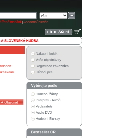
ířené hledání
|
Abecední hledání
 A SLOVENSKÁ HUDBA
Nákupní košík
Vaše objednávky
skladeb
Registrace zákazníka
 ukázkami
Hlídací pes
Vybírejte podle
Hudební žánry
Interpreti - Autoři
Vydavatelé
Audio DVD
Hudební Blu-ray
Bestseller ČR