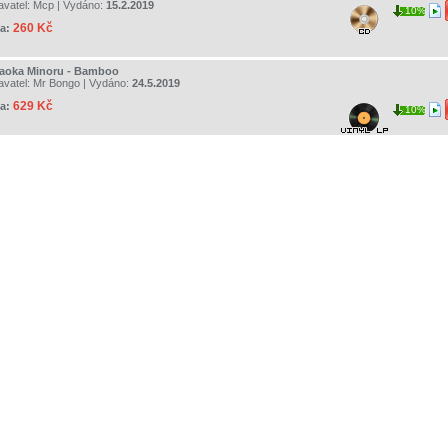
avatel:
Mcp
| Vydáno:
15.2.2019
10%
260 Kč
a:
aoka Minoru - Bamboo
avatel:
Mr Bongo
| Vydáno:
24.5.2019
629 Kč
a:
10%