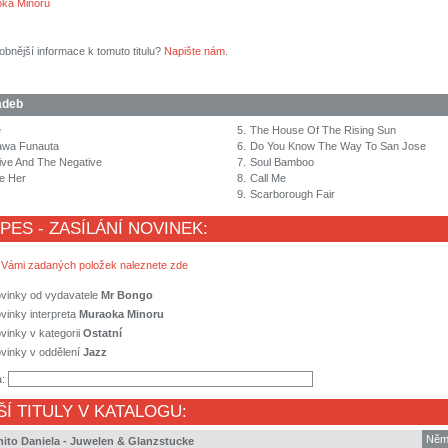
ka Minoru
obnější informace k tomuto titulu?
Napište nám
.
adeb
e
5.
The House Of The Rising Sun
awa Funauta
6.
Do You Know The Way To San Jose
ive And The Negative
7.
Soul Bamboo
e Her
8.
Call Me
9.
Scarborough Fair
 PES - ZASÍLÁNÍ NOVINEK:
 Vámi zadaných položek naleznete zde
ovinky od vydavatele
Mr Bongo
vinky interpreta
Muraoka Minoru
vinky v kategorii
Ostatní
vinky v oddělení
Jazz
a:
ŠÍ TITULY V KATALOGU:
Něm
inito Daniela - Juwelen & Glanzstucke