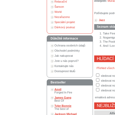
interpret:
Murao
Relaxační
Šanson
World
Potřebujete podr
Nezařazeno
Jazz
Speciální projekt
Seznam skl
Dárkový poukaz
1.
Take Fiv
2.
Nogamig
Důležité informace
3.
The Posit
Ochrana osobních údajů
4.
And I Lov
Obchodní podmínky
Jak nakupovat
HLÍDACÍ
Jste u nás poprvé?
Kontaktujte nás
Přehled všech
Dostupnost titulů
sledovat n
sledovat no
Bestseller
sledovat no
Anvil
sledovat no
Forged In Fire
emailová adres
James Gang
Best Of
NEJBLIŽ
Tyler Bonnie
The best of
Alf
Jackson Michael