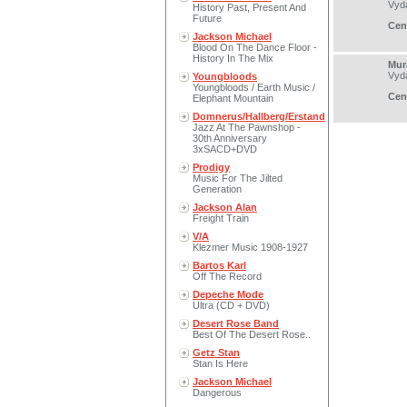
Vyd
History Past, Present And
Future
Cen
Jackson Michael
Blood On The Dance Floor -
History In The Mix
Mur
Vyd
Youngbloods
Youngbloods / Earth Music /
Cen
Elephant Mountain
Domnerus/Hallberg/Erstand
Jazz At The Pawnshop -
30th Anniversary
3xSACD+DVD
Prodigy
Music For The Jilted
Generation
Jackson Alan
Freight Train
V/A
Klezmer Music 1908-1927
Bartos Karl
Off The Record
Depeche Mode
Ultra (CD + DVD)
Desert Rose Band
Best Of The Desert Rose..
Getz Stan
Stan Is Here
Jackson Michael
Dangerous