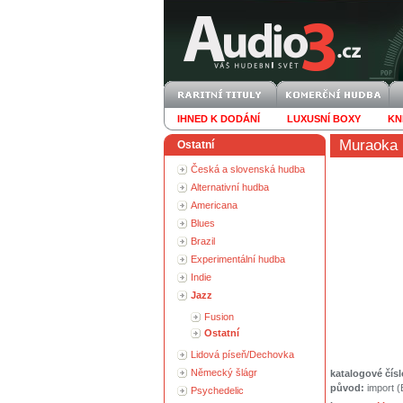
IHNED K DODÁNÍ
LUXUSNÍ BOXY
KN
Muraoka 
Ostatní
Česká a slovenská hudba
Alternativní hudba
Americana
Blues
Brazil
Experimentální hudba
Indie
Jazz
Fusion
Ostatní
Lidová píseň/Dechovka
Německý šlágr
katalogové čísl
původ:
import 
Psychedelic