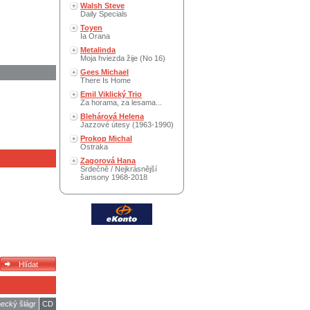
Walsh Steve
Daily Specials
Toyen
Ia Orana
Metalinda
Moja hviezda žije (No 16)
Gees Michael
There Is Home
Emil Viklický Trio
Za horama, za lesama...
Blehárová Helena
Jazzové útesy (1963-1990)
Prokop Michal
Ostraka
Zagorová Hana
Srdečně / Nejkrásnější
šansony 1968-2018
ecký šlágr
CD