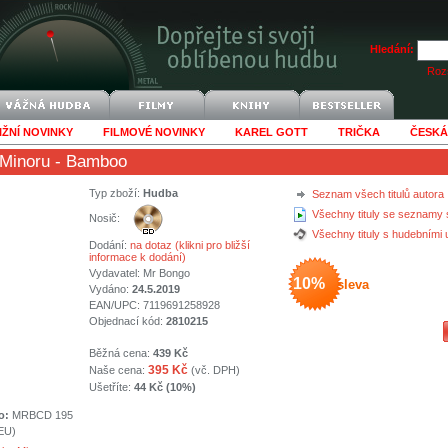
Hledání:
Rozš
IŽNÍ NOVINKY
FILMOVÉ NOVINKY
KAREL GOTT
TRIČKA
ČESKÁ
Minoru
- Bamboo
Typ zboží:
Hudba
Seznam všech titulů autora
Všechny tituly se seznamy 
Nosič:
Všechny tituly s hudebními
Dodání:
na dotaz (klikni pro bližší
informace k dodání)
Vydavatel:
Mr Bongo
10%
sleva
Vydáno:
24.5.2019
EAN/UPC: 7119691258928
Objednací kód:
2810215
Běžná cena:
439 Kč
395 Kč
Naše cena:
(vč. DPH)
Ušetříte:
44 Kč (10%)
o:
MRBCD 195
(EU)