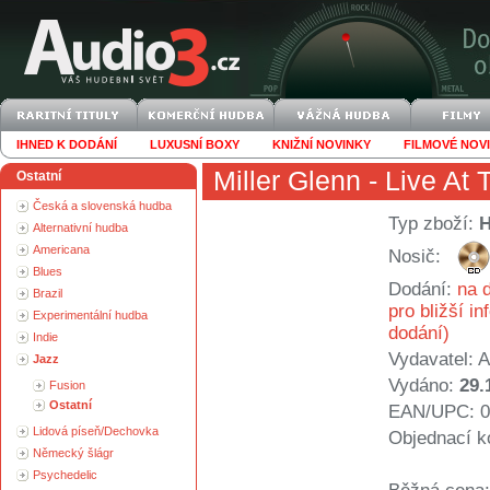
IHNED K DODÁNÍ
LUXUSNÍ BOXY
KNIŽNÍ NOVINKY
FILMOVÉ NOV
Miller Glenn
- Live At 
Ostatní
Česká a slovenská hudba
Typ zboží:
Alternativní hudba
Americana
Nosič:
Blues
Dodání:
na d
Brazil
pro bližší i
Experimentální hudba
dodání)
Indie
Vydavatel:
A
Jazz
Vydáno:
29.
Fusion
Ostatní
EAN/UPC: 0
Lidová píseň/Dechovka
Objednací k
Německý šlágr
Psychedelic