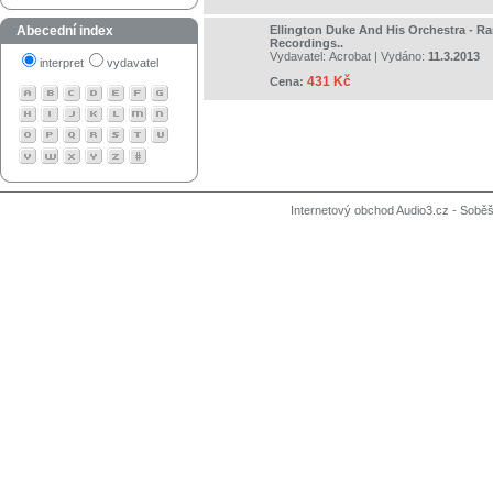
Abecední index
Ellington Duke And His Orchestra - Rare
Recordings..
Vydavatel:
Acrobat
| Vydáno:
11.3.2013
interpret
vydavatel
431 Kč
Cena:
Internetový obchod Audio3.cz - Soběši