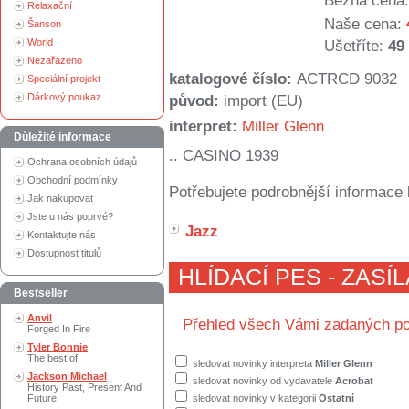
Běžná cena:
Relaxační
Naše cena:
Šanson
World
Ušetříte:
49
Nezařazeno
katalogové číslo:
ACTRCD 9032
Speciální projekt
Dárkový poukaz
původ:
import (EU)
interpret:
Miller Glenn
Důležité informace
.. CASINO 1939
Ochrana osobních údajů
Obchodní podmínky
Potřebujete podrobnější informace 
Jak nakupovat
Jste u nás poprvé?
Jazz
Kontaktujte nás
Dostupnost titulů
HLÍDACÍ PES - ZASÍ
Bestseller
Anvil
Přehled všech Vámi zadaných po
Forged In Fire
Tyler Bonnie
The best of
sledovat novinky interpreta
Miller Glenn
Jackson Michael
sledovat novinky od vydavatele
Acrobat
History Past, Present And
Future
sledovat novinky v kategorii
Ostatní