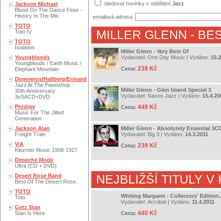
sledovat novinky v oddělení
Jazz
Jackson Michael
Blood On The Dance Floor -
History In The Mix
emailová adresa:
TOTO
MILLER GLENN
- BE
Toto IV
TOTO
Isolation
Miller Glenn - Very Best Of
Youngbloods
Vydavatel:
One Day Music
| Vydáno:
15.2
Youngbloods / Earth Music /
239 Kč
Cena:
Elephant Mountain
Domnerus/Hallberg/Erstand
Jazz At The Pawnshop -
Miller Glenn - Glen Island Special 3
30th Anniversary
Vydavatel:
Naxos Jazz
| Vydáno:
15.4.20
3xSACD+DVD
Prodigy
449 Kč
Cena:
Music For The Jilted
Generation
Jackson Alan
Miller Glenn - Absolutely Essential 3C
Freight Train
Vydavatel:
Big 3
| Vydáno:
14.3.2011
V/A
239 Kč
Cena:
Klezmer Music 1908-1927
Depeche Mode
Ultra (CD + DVD)
Desert Rose Band
NEJBLIŽŠÍ TITULY V
Best Of The Desert Rose..
TOTO
Whiting Margaret - Collectors' Edition.
Toto
Vydavatel:
Acrobat
| Vydáno:
11.4.2011
Getz Stan
440 Kč
Stan Is Here
Cena: